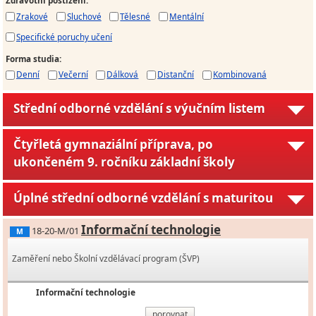
Zdravotní postižení
:
Zrakové
Sluchové
Tělesné
Mentální
Specifické poruchy učení
Forma studia
:
Denní
Večerní
Dálková
Distanční
Kombinovaná
Střední odborné vzdělání s výučním listem
Čtyřletá gymnaziální příprava, po
ukončeném 9. ročníku základní školy
Úplné střední odborné vzdělání s maturitou
Informační technologie
18-20-M/01
M
Zaměření nebo Školní vzdělávací program (ŠVP)
Informační technologie
porovnat