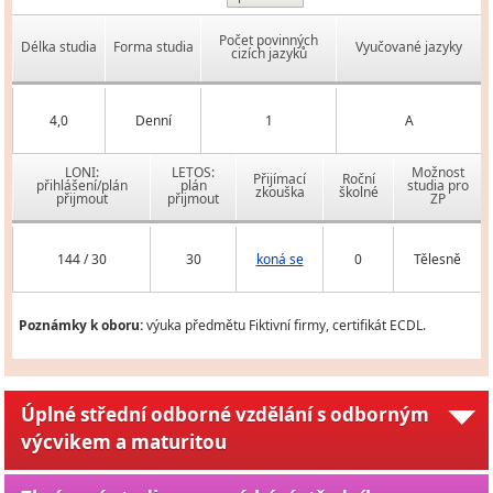
Počet povinných
Délka studia
Forma studia
Vyučované jazyky
cizích jazyků
4,0
Denní
1
A
LONI:
LETOS:
Možnost
Přijímací
Roční
přihlášení/plán
plán
studia pro
zkouška
školné
přijmout
přijmout
ZP
144 / 30
30
koná se
0
Tělesně
Poznámky k oboru:
výuka předmětu Fiktivní firmy, certifikát ECDL.
Úplné střední odborné vzdělání s odborným
výcvikem a maturitou