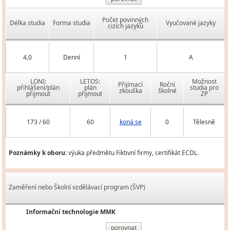
Počet povinných
Délka studia
Forma studia
Vyučované jazyky
cizích jazyků
4,0
Denní
1
A
LONI:
LETOS:
Možnost
Přijímací
Roční
přihlášení/plán
plán
studia pro
zkouška
školné
přijmout
přijmout
ZP
173 / 60
60
koná se
0
Tělesně
Poznámky k oboru:
výuka předmětu Fiktivní firmy, certifikát ECDL.
Zaměření nebo Školní vzdělávací program (ŠVP)
Informační technologie MMK
porovnat