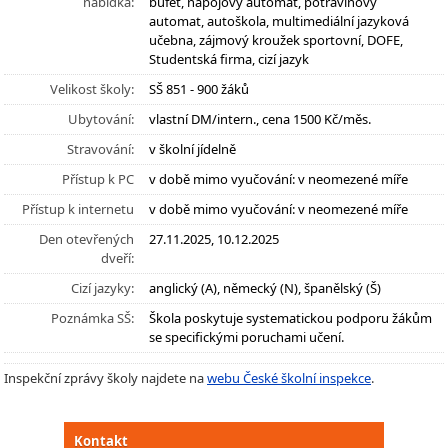
nabídka:
bufet, nápojový automat, potravinový
automat, autoškola, multimediální jazyková
učebna, zájmový kroužek sportovní, DOFE,
Studentská firma, cizí jazyk
Velikost školy:
SŠ 851 - 900 žáků
Ubytování:
vlastní DM/intern., cena 1500 Kč/měs.
Stravování:
v školní jídelně
Přístup k PC
v době mimo vyučování: v neomezené míře
Přístup k internetu
v době mimo vyučování: v neomezené míře
Den otevřených
27.11.2025, 10.12.2025
dveří:
Cizí jazyky:
anglický (A), německý (N), španělský (Š)
Poznámka SŠ:
Škola poskytuje systematickou podporu žákům
se specifickými poruchami učení.
Inspekční zprávy školy najdete na
webu České školní inspekce
.
Kontakt