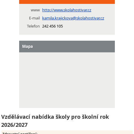
www
http://www.skolahostivar.cz
E-mail
kamila.krajickova@skolahostivar.cz
Telefon
242 456 105
Mapa
Vzdělávací nabídka školy pro školní rok
2026/2027