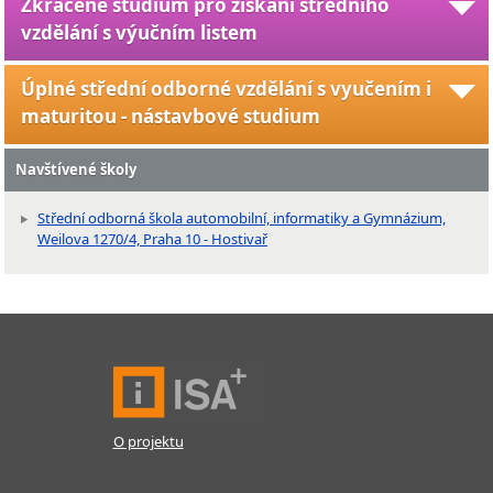
Zkrácené studium pro získání středního
vzdělání s výučním listem
Úplné střední odborné vzdělání s vyučením i
maturitou - nástavbové studium
Navštívené školy
Střední odborná škola automobilní, informatiky a Gymnázium,
Weilova 1270/4, Praha 10 - Hostivař
O projektu