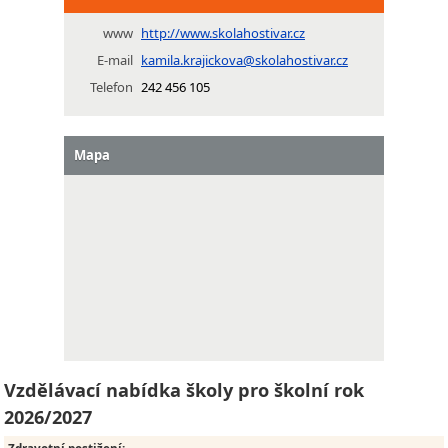
www
http://www.skolahostivar.cz
E-mail
kamila.krajickova@skolahostivar.cz
Telefon
242 456 105
Mapa
Vzdělávací nabídka školy pro školní rok
2026/2027