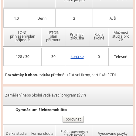
4,0
Denní
2
A, Š
LONI:
LETOS:
Možnost
Přijímací
Roční
přihlášení/plán
plán
studia pro
zkouška
školné
přijmout
přijmout
ZP
128 / 30
30
koná se
0
Tělesně
Poznámky k oboru:
výuka předmětu Fiktivní firmy, certifikát ECDL.
Zaměření nebo Školní vzdělávací program (ŠVP)
Gymnázium Elektromobilita
porovnat
Počet povinných
Délka studia
Forma studia
Vyučované jazyky
cizích jazyků