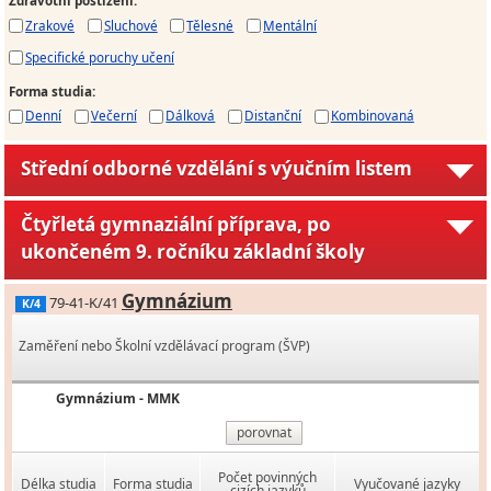
Zdravotní postižení
:
Zrakové
Sluchové
Tělesné
Mentální
Specifické poruchy učení
Forma studia
:
Denní
Večerní
Dálková
Distanční
Kombinovaná
Střední odborné vzdělání s výučním listem
Čtyřletá gymnaziální příprava, po
ukončeném 9. ročníku základní školy
Gymnázium
79-41-K/41
K/4
Zaměření nebo Školní vzdělávací program (ŠVP)
Gymnázium - MMK
porovnat
Počet povinných
Délka studia
Forma studia
Vyučované jazyky
cizích jazyků