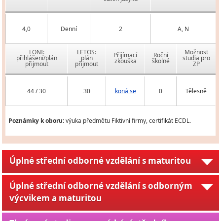
4,0
Denní
2
A, N
LONI:
LETOS:
Možnost
Přijímací
Roční
přihlášení/plán
plán
studia pro
zkouška
školné
přijmout
přijmout
ZP
44 / 30
30
koná se
0
Tělesně
Poznámky k oboru:
výuka předmětu Fiktivní firmy, certifikát ECDL.
Úplné střední odborné vzdělání s maturitou
Úplné střední odborné vzdělání s odborným
výcvikem a maturitou