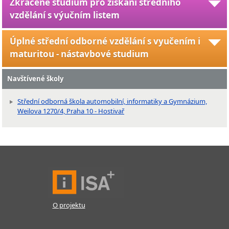
Zkrácené studium pro získání středního
vzdělání s výučním listem
Úplné střední odborné vzdělání s vyučením i
maturitou - nástavbové studium
Navštívené školy
Střední odborná škola automobilní, informatiky a Gymnázium,
Weilova 1270/4, Praha 10 - Hostivař
O projektu