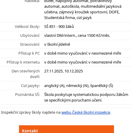
nabídka:
bufet, nápojový automat, potravinový
automat, autoškola, multimediální jazyková
učebna, zájmový kroužek sportovní, DOFE,
Studentská firma, cizí jazyk
Velikost školy:
SŠ 851 - 900 žáků
Ubytování:
vlastní DM/intern., cena 1500 Kč/měs.
Stravování:
v školní jídelně
Přístup k PC
v době mimo vyučování: v neomezené míře
Přístup k internetu
v době mimo vyučování: v neomezené míře
Den otevřených
27.11.2025, 10.12.2025
dveří:
Cizí jazyky:
anglický (A), německý (N), španělský (Š)
Poznámka SŠ:
Škola poskytuje systematickou podporu žákům
se specifickými poruchami učení.
Inspekční zprávy školy najdete na
webu České školní inspekce
.
Kontakt