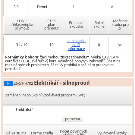
3,0
Denní
1
A
LONI:
LETOS:
Možnost
Přijímací
Roční
přihlášení/plán
plán
studia pro
zkouška
školné
přijmout
přijmout
ZP
se nekoná -
31 / 10
10
další
0
Ne
informace
Poznámky k oboru:
žáci mohou získat stipendium, výuka CAD/CAM,
certifikát ECDL, svářečský kurz, výměnné pobyty v zahraničí, účast na
mezinárodních projektech, část OV probíhá v reálném pracovním
prostředí.
Elektrikář - silnoproud
26-51-H/02
H
Zaměření nebo Školní vzdělávací program (ŠVP)
Elektrikář
porovnat
Počet povinných
Délka studia
Forma studia
Vyučované jazyky
cizích jazyků