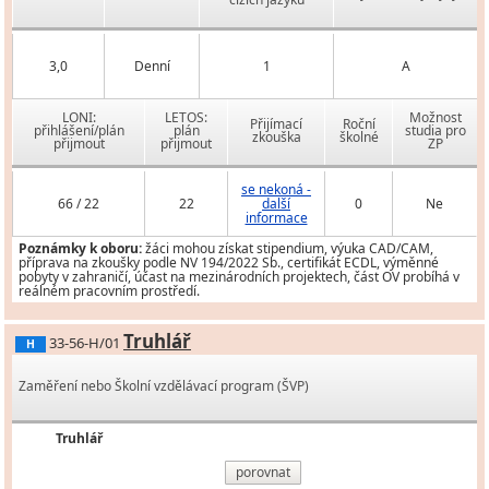
3,0
Denní
1
A
LONI:
LETOS:
Možnost
Přijímací
Roční
přihlášení/plán
plán
studia pro
zkouška
školné
přijmout
přijmout
ZP
se nekoná -
66 / 22
22
další
0
Ne
informace
Poznámky k oboru:
žáci mohou získat stipendium, výuka CAD/CAM,
příprava na zkoušky podle NV 194/2022 Sb., certifikát ECDL, výměnné
pobyty v zahraničí, účast na mezinárodních projektech, část OV probíhá v
reálném pracovním prostředí.
Truhlář
33-56-H/01
H
Zaměření nebo Školní vzdělávací program (ŠVP)
Truhlář
porovnat