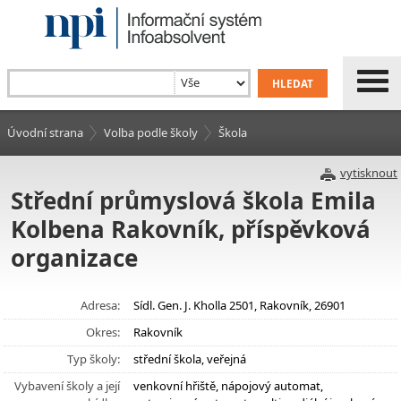
Úvodní strana
Volba podle školy
Škola
vytisknout
Střední průmyslová škola Emila
Kolbena Rakovník, příspěvková
organizace
Adresa:
Sídl. Gen. J. Kholla 2501, Rakovník, 26901
Okres:
Rakovník
Typ školy:
střední škola, veřejná
Vybavení školy a její
venkovní hřiště, nápojový automat,