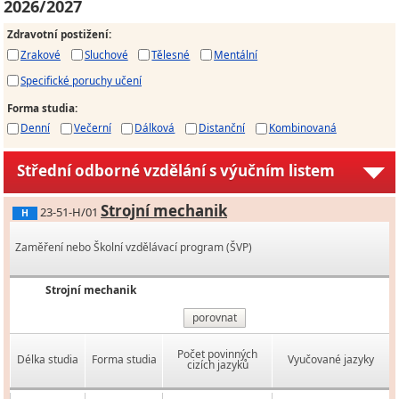
2026/2027
Zdravotní postižení
:
Zrakové
Sluchové
Tělesné
Mentální
Specifické poruchy učení
Forma studia
:
Denní
Večerní
Dálková
Distanční
Kombinovaná
Střední odborné vzdělání s výučním listem
Strojní mechanik
23-51-H/01
H
Zaměření nebo Školní vzdělávací program (ŠVP)
Strojní mechanik
porovnat
Počet povinných
Délka studia
Forma studia
Vyučované jazyky
cizích jazyků