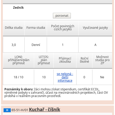
Zedník
porovnat
Počet povinných
Délka studia
Forma studia
Vyučované jazyky
cizích jazyků
3,0
Denní
1
A
LONI:
LETOS:
Možnost
Přijímací
Roční
přihlášení/plán
plán
studia pro
zkouška
školné
přijmout
přijmout
ZP
se nekoná -
18 / 10
10
další
0
Ne
informace
Poznámky k oboru:
žáci mohou získat stipendium, certifikát ECDL,
výměnné pobyty v zahraničí, účast na mezinárodních projektech, část OV
probíhá v reálném pracovním prostředí.
Kuchař - číšník
65-51-H/01
H