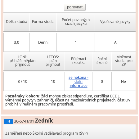
porovnat
Počet povinných
Délka studia
Forma studia
Vyučované jazyky
cizích jazyků
3,0
Denní
1
A
LONI:
LETOS:
Možnost
Přijímací
Roční
přihlášení/plán
plán
studia pro
zkouška
školné
přijmout
přijmout
ZP
se nekoná -
8 / 10
10
další
0
Ne
informace
Poznámky k oboru:
žáci mohou získat stipendium, certifikát ECDL,
výměnné pobyty v zahraničí, účast na mezinárodních projektech, část OV
probíhá v reálném pracovním prostředí.
Zedník
36-67-H/01
H
Zaměření nebo Školní vzdělávací program (ŠVP)