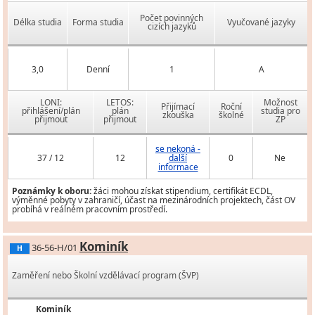
Počet povinných
Délka studia
Forma studia
Vyučované jazyky
cizích jazyků
3,0
Denní
1
A
LONI:
LETOS:
Možnost
Přijímací
Roční
přihlášení/plán
plán
studia pro
zkouška
školné
přijmout
přijmout
ZP
se nekoná -
37 / 12
12
další
0
Ne
informace
Poznámky k oboru:
žáci mohou získat stipendium, certifikát ECDL,
výměnné pobyty v zahraničí, účast na mezinárodních projektech, část OV
probíhá v reálném pracovním prostředí.
Kominík
36-56-H/01
H
Zaměření nebo Školní vzdělávací program (ŠVP)
Kominík