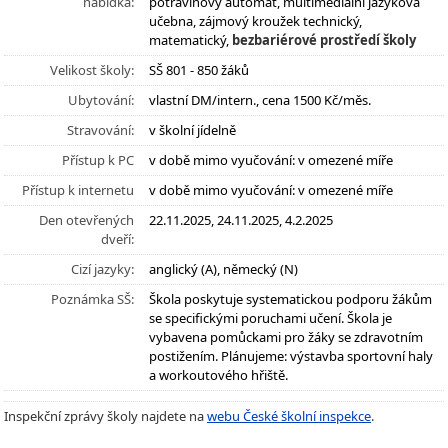
nabídka:
potravinový automat, multimediální jazyková
učebna, zájmový kroužek technický,
matematický,
bezbariérové prostředí školy
Velikost školy:
SŠ 801 - 850 žáků
Ubytování:
vlastní DM/intern., cena 1500 Kč/měs.
Stravování:
v školní jídelně
Přístup k PC
v době mimo vyučování: v omezené míře
Přístup k internetu
v době mimo vyučování: v omezené míře
Den otevřených
22.11.2025, 24.11.2025, 4.2.2025
dveří:
Cizí jazyky:
anglický (A), německý (N)
Poznámka SŠ:
Škola poskytuje systematickou podporu žákům
se specifickými poruchami učení. Škola je
vybavena pomůckami pro žáky se zdravotním
postižením. Plánujeme: výstavba sportovní haly
a workoutového hřiště.
Inspekční zprávy školy najdete na
webu České školní inspekce
.