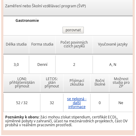
Zaměření nebo Školní vzdělávací program (ŠVP)
Gastronomie
porovnat
Počet povinných
Délka studia
Forma studia
Vyučované jazyky
cizích jazyků
3,0
Denní
2
A, N
LONI:
LETOS:
Možnost
Přijímací
Roční
přihlášení/plán
plán
studia pro
zkouška
školné
přijmout
přijmout
ZP
se nekoná -
52 / 32
32
další
0
Ne
informace
Poznámky k oboru:
žáci mohou získat stipendium, certifikát ECDL,
výměnné pobyty v zahraničí, účast na mezinárodních projektech, část OV
probíhá v reálném pracovním prostředí.