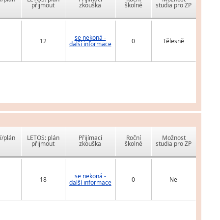
přijmout
zkouška
školné
studia pro ZP
se nekoná -
12
0
Tělesně
další informace
í/plán
LETOS: plán
Přijímací
Roční
Možnost
přijmout
zkouška
školné
studia pro ZP
se nekoná -
18
0
Ne
další informace