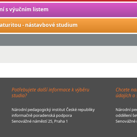
ní s výučním listem
aturitou - nástavbové studium
Potřebujete další informace k výběru
Chcete na
studia?
údajích o
Národní pedagogický institut České republiky
Národní ped
informačně poradenská podpora
oddělení še
Senovážné náměstí 25, Praha 1
Senovážné n