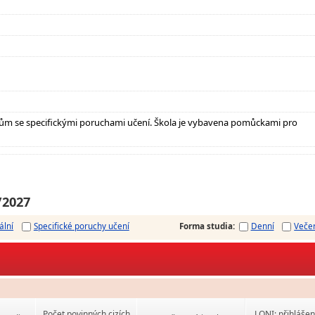
ům se specifickými poruchami učení. Škola je vybavena pomůckami pro
/2027
ální
Specifické poruchy učení
Forma studia
:
Denní
Veče
Počet povinných cizích
LONI: přihlášen