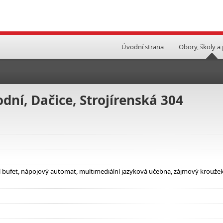
Úvodní strana
Obory, školy a
dní, Dačice, Strojírenská 304
lní bufet, nápojový automat, multimediální jazyková učebna, zájmový krouže