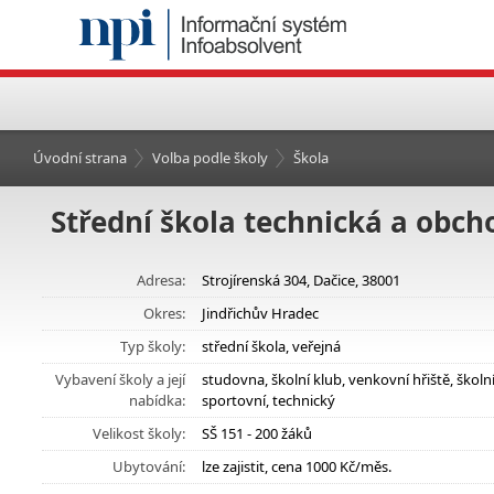
Úvodní strana
Volba podle školy
Škola
Střední škola technická a obcho
Adresa:
Strojírenská 304, Dačice, 38001
Okres:
Jindřichův Hradec
Typ školy:
střední škola, veřejná
Vybavení školy a její
studovna, školní klub, venkovní hřiště, ško
nabídka:
sportovní, technický
Velikost školy:
SŠ 151 - 200 žáků
Ubytování:
lze zajistit, cena 1000 Kč/měs.