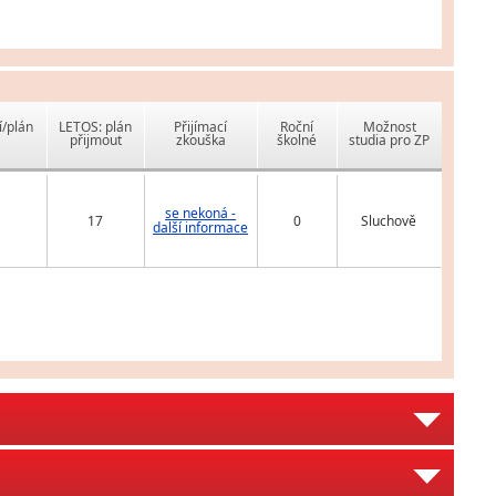
í/plán
LETOS: plán
Přijímací
Roční
Možnost
přijmout
zkouška
školné
studia pro ZP
se nekoná -
17
0
Sluchově
další informace