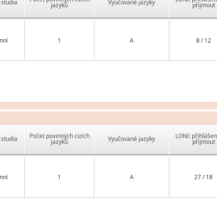
studia
Vyučované jazyky
jazyků
přijmout
nní
1
A
8 / 12
Počet povinných cizích
LONI: přihlášen
studia
Vyučované jazyky
jazyků
přijmout
nní
1
A
27 / 18