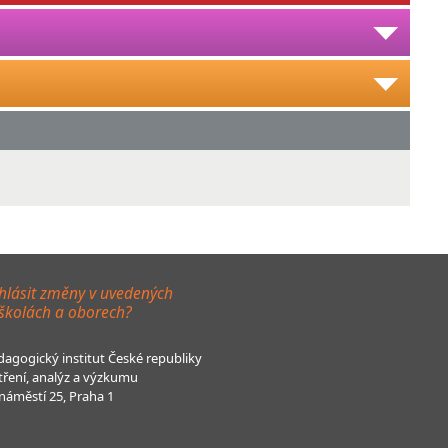
hlásit změny v uvedených
 školách a oborech?
agogický institut České republiky
tření, analýz a výzkumu
áměstí 25, Praha 1