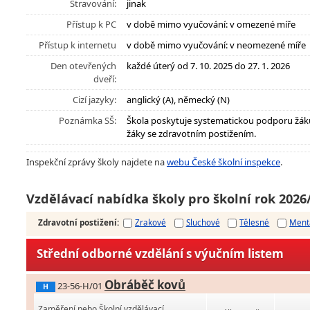
Stravování:
jinak
Přístup k PC
v době mimo vyučování: v omezené míře
Přístup k internetu
v době mimo vyučování: v neomezené míře
Den otevřených
každé úterý od 7. 10. 2025 do 27. 1. 2026
dveří:
Cizí jazyky:
anglický (A), německý (N)
Poznámka SŠ:
Škola poskytuje systematickou podporu žák
žáky se zdravotním postižením.
Inspekční zprávy školy najdete na
webu České školní inspekce
.
Vzdělávací nabídka školy pro školní rok 2026
Zdravotní postižení
:
Zrakové
Sluchové
Tělesné
Ment
Střední odborné vzdělání s výučním listem
Obráběč kovů
23-56-H/01
H
Zaměření nebo Školní vzdělávací