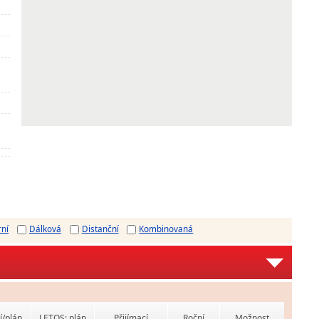
rní
Dálková
Distanční
Kombinovaná
í/plán
LETOS: plán
Přijímací
Roční
Možnost