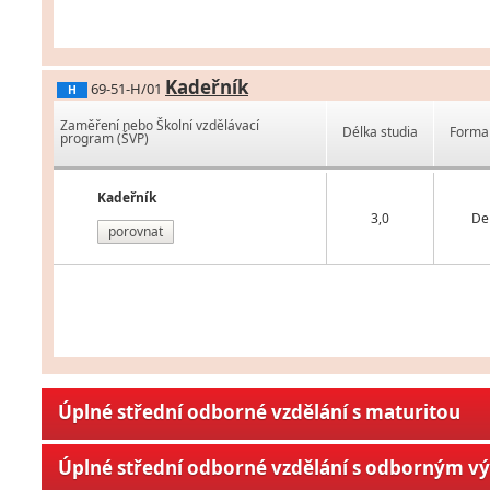
Kadeřník
69-51-H/01
H
Zaměření nebo Školní vzdělávací
Délka studia
Forma 
program (ŠVP)
Kadeřník
3,0
De
porovnat
Úplné střední odborné vzdělání s maturitou
Úplné střední odborné vzdělání s odborným v