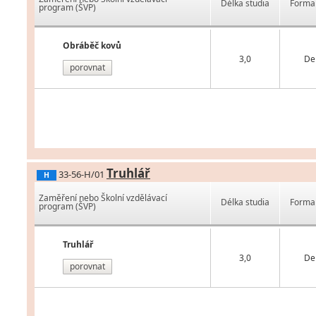
Délka studia
Forma 
program (ŠVP)
Obráběč kovů
3,0
De
porovnat
Truhlář
33-56-H/01
H
Zaměření nebo Školní vzdělávací
Délka studia
Forma 
program (ŠVP)
Truhlář
3,0
De
porovnat