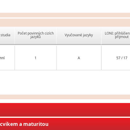
Počet povinných cizích
LONI: přihlášen
studia
Vyučované jazyky
jazyků
přijmout
nní
1
A
57 / 17
ýcvikem a maturitou