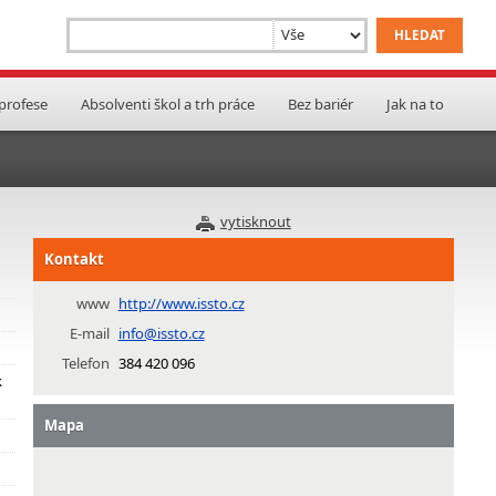
 profese
Absolventi škol a trh práce
Bez bariér
Jak na to
vytisknout
Kontakt
www
http://www.issto.cz
E-mail
info@issto.cz
Telefon
384 420 096
k
Mapa