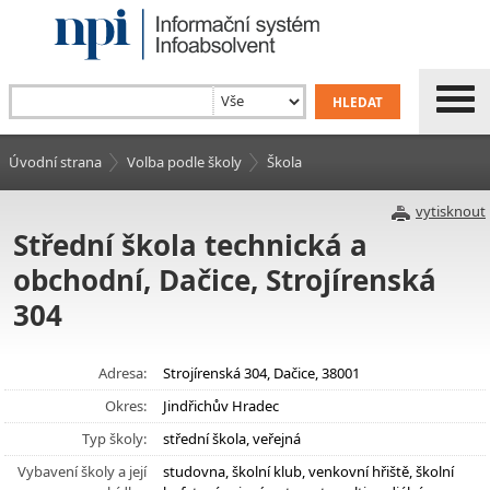
Úvodní strana
Volba podle školy
Škola
vytisknout
Střední škola technická a
obchodní, Dačice, Strojírenská
304
Adresa:
Strojírenská 304, Dačice, 38001
Okres:
Jindřichův Hradec
Typ školy:
střední škola, veřejná
Vybavení školy a její
studovna, školní klub, venkovní hřiště, školní