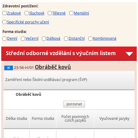
Zdravotní postižení
:
Zrakové
Sluchové
Tělesné
Mentální
Specifické poruchy učení
Forma studia
:
Denní
Večerní
Dálková
Distanční
Kombinovaná
Střední odborné vzdělání s výučním listem
Obráběč kovů
23-56-H/01
H
Zaměření nebo Školní vzdělávací program (ŠVP)
Obráběč kovů
porovnat
Počet povinných
Délka studia
Forma studia
Vyučované jazyky
cizích jazyků