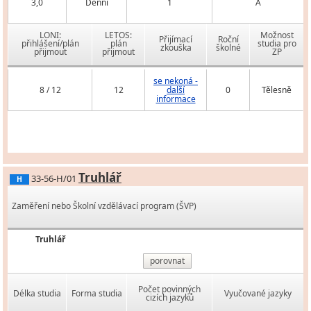
3,0
Denní
1
A
LONI:
LETOS:
Možnost
Přijímací
Roční
přihlášení/plán
plán
studia pro
zkouška
školné
přijmout
přijmout
ZP
se nekoná -
8 / 12
12
další
0
Tělesně
informace
Truhlář
33-56-H/01
H
Zaměření nebo Školní vzdělávací program (ŠVP)
Truhlář
porovnat
Počet povinných
Délka studia
Forma studia
Vyučované jazyky
cizích jazyků