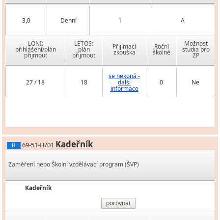
3,0
Denní
1
A
LONI:
LETOS:
Možnost
Přijímací
Roční
přihlášení/plán
plán
studia pro
zkouška
školné
přijmout
přijmout
ZP
se nekoná -
27 / 18
18
další
0
Ne
informace
Kadeřník
69-51-H/01
H
Zaměření nebo Školní vzdělávací program (ŠVP)
Kadeřník
porovnat