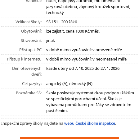
nabídka:
bufet, nápojový automat, multimediální
jazyková učebna, zájmový kroužek sportovní,
technický
Velikost školy:
SŠ 151 - 200 žáků
Ubytování:
lze zajistit, cena 1000 Kč/měs.
Stravování:
jinak
Přístup k PC
v době mimo vyučování: v omezené míře
Přístup k internetu
v době mimo vyučování: v neomezené míře
Den otevřených
každé úterý od 7. 10. 2025 do 27. 1. 2026
dveří:
Cizí jazyky:
anglický (A), německý (N)
Poznámka SŠ:
Škola poskytuje systematickou podporu žákům
se specifickými poruchami učení. Škola je
vybavena pomůckami pro žáky se zdravotním
postižením.
Inspekční zprávy školy najdete na
webu České školní inspekce
.