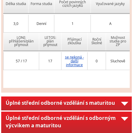
Počet povinných
Délka studia
Forma studia
Vyučované jazyky
cizích jazyků
3,0
Denní
1
A
LONI:
LETOS:
Možnost
Přijímací
Roční
přihlášení/plán
plán
studia pro
zkouška
školné
přijmout
přijmout
ZP
se nekoná -
57 / 17
17
další
0
Sluchově
informace
Úplné střední odborné vzdělání s maturitou
Úplné střední odborné vzdělání s odborným
výcvikem a maturitou