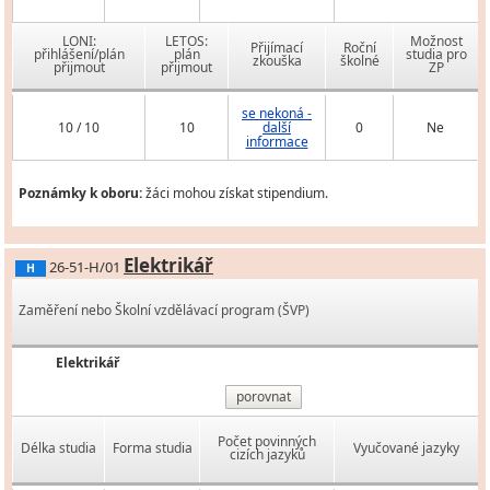
LONI:
LETOS:
Možnost
Přijímací
Roční
přihlášení/plán
plán
studia pro
zkouška
školné
přijmout
přijmout
ZP
se nekoná -
10 / 10
10
další
0
Ne
informace
Poznámky k oboru:
žáci mohou získat stipendium.
Elektrikář
26-51-H/01
H
Zaměření nebo Školní vzdělávací program (ŠVP)
Elektrikář
porovnat
Počet povinných
Délka studia
Forma studia
Vyučované jazyky
cizích jazyků