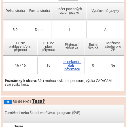
Počet povinných
Délka studia
Forma studia
Vyučované jazyky
cizích jazyků
3,0
Denní
1
A
LONI:
LETOS:
Možnost
Přijímací
Roční
přihlášení/plán
plán
studia pro
zkouška
školné
přijmout
přijmout
ZP
se nekoná -
16 / 16
16
další
0
Ne
informace
Poznámky k oboru:
žáci mohou získat stipendium, výuka CAD/CAM,
svářečský kurz.
Tesař
36-64-H/01
H
Zaměření nebo Školní vzdělávací program (ŠVP)
Tesař