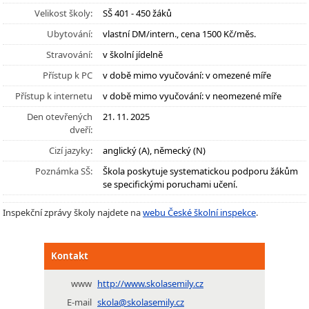
Velikost školy:
SŠ 401 - 450 žáků
Ubytování:
vlastní DM/intern., cena 1500 Kč/měs.
Stravování:
v školní jídelně
Přístup k PC
v době mimo vyučování: v omezené míře
Přístup k internetu
v době mimo vyučování: v neomezené míře
Den otevřených
21. 11. 2025
dveří:
Cizí jazyky:
anglický (A), německý (N)
Poznámka SŠ:
Škola poskytuje systematickou podporu žákům
se specifickými poruchami učení.
Inspekční zprávy školy najdete na
webu České školní inspekce
.
Kontakt
www
http://www.skolasemily.cz
E-mail
skola@skolasemily.cz