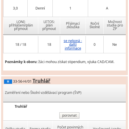
3,0
Denní
1
A
LONI:
LETOS:
Možnost
Přijímací
Roční
přihlášení/plán
plán
studia pro
zkouška
školné
přijmout
přijmout
ZP
se nekoná -
18 / 18
18
další
0
Ne
informace
Poznámky k oboru:
žáci mohou získat stipendium, výuka CAD/CAM.
Truhlář
33-56-H/01
H
Zaměření nebo Školní vzdělávací program (ŠVP)
Truhlář
porovnat
Počet povinných
Délka studia
Forma studia
Vyučované jazyky