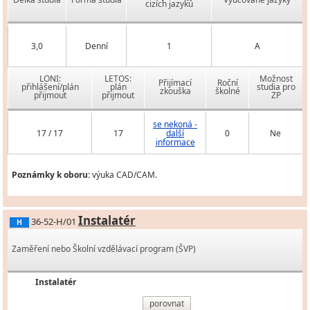
cizích jazyků
3,0
Denní
1
A
LONI:
LETOS:
Možnost
Přijímací
Roční
přihlášení/plán
plán
studia pro
zkouška
školné
přijmout
přijmout
ZP
se nekoná -
17 / 17
17
další
0
Ne
informace
Poznámky k oboru:
výuka CAD/CAM.
Instalatér
36-52-H/01
H
Zaměření nebo Školní vzdělávací program (ŠVP)
Instalatér
porovnat