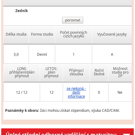
Zedník
porovnat
Počet povinných
Délka studia
Forma studia
Vyučované jazyky
cizích jazyků
3,0
Denní
1
A
LONI:
LETOS:
Možnost
Přijímací
Roční
přihlášení/plán
plán
studia pro
zkouška
školné
přijmout
přijmout
ZP
se nekoná -
12 / 12
12
další
0
Ne
informace
Poznámky k oboru:
žáci mohou získat stipendium, výuka CAD/CAM.
Úplné střední odborné vzdělání s maturitou