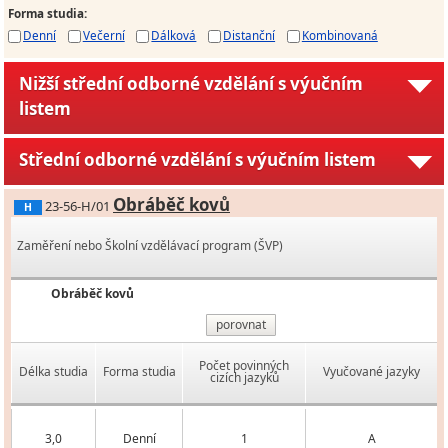
Forma studia
:
Denní
Večerní
Dálková
Distanční
Kombinovaná
Nižší střední odborné vzdělání s výučním
listem
Střední odborné vzdělání s výučním listem
Obráběč kovů
23-56-H/01
H
Zaměření nebo Školní vzdělávací program (ŠVP)
Obráběč kovů
porovnat
Počet povinných
Délka studia
Forma studia
Vyučované jazyky
cizích jazyků
3,0
Denní
1
A