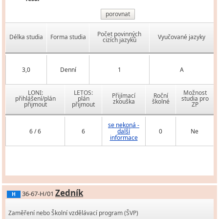
porovnat
Počet povinných
Délka studia
Forma studia
Vyučované jazyky
cizích jazyků
3,0
Denní
1
A
LONI:
LETOS:
Možnost
Přijímací
Roční
přihlášení/plán
plán
studia pro
zkouška
školné
přijmout
přijmout
ZP
se nekoná -
6 / 6
6
další
0
Ne
informace
Zedník
36-67-H/01
H
Zaměření nebo Školní vzdělávací program (ŠVP)