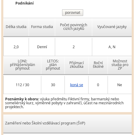
Podnikání
porovnat
Počet povinných
Délka studia
Forma studia
Vyučované jazyky
cizích jazyků
2,0
Denní
2
A, N
LONI:
LETOS:
Možnost
Přijímací
Roční
přihlášení/plán
plán
studia pro
zkouška
školné
přijmout
přijmout
ZP
112 / 30
30
koná se
0
Ne
Poznámky k oboru:
výuka předmětu Fiktivní firmy, barmanský nebo
someliérský kurz, výměnné pobyty v zahraničí, účast na mezinárodních
projektech.
Zaměření nebo Školní vzdělávací program (ŠVP)