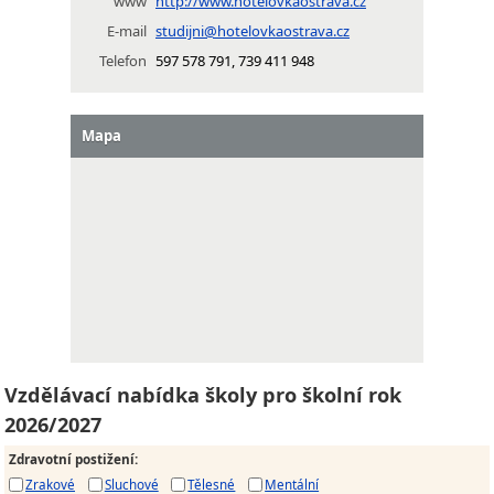
www
http://www.hotelovkaostrava.cz
E-mail
studijni@hotelovkaostrava.cz
Telefon
597 578 791, 739 411 948
Mapa
Vzdělávací nabídka školy pro školní rok
2026/2027
Zdravotní postižení
:
Zrakové
Sluchové
Tělesné
Mentální