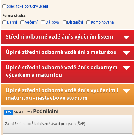
Specifické poruchy učení
Forma studia
:
Denní
Večerní
Dálková
Distanční
Kombinovaná
Střední odborné vzdělání s výučním listem
Úplné střední odborné vzdělání s maturitou
Úplné střední odborné vzdělání s odborným
výcvikem a maturitou
Úplné střední odborné vzdělání s vyučením i
maturitou - nástavbové studium
Podnikání
64-41-L/51
L/5
Zaměření nebo Školní vzdělávací program (ŠVP)