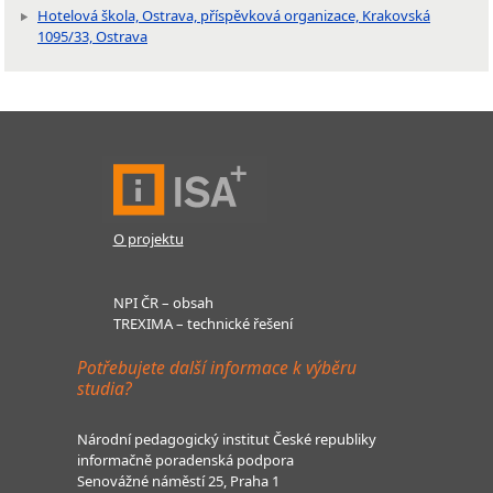
Hotelová škola, Ostrava, příspěvková organizace, Krakovská
1095/33, Ostrava
O projektu
NPI ČR – obsah
TREXIMA – technické řešení
Potřebujete další informace k výběru
studia?
Národní pedagogický institut České republiky
informačně poradenská podpora
Senovážné náměstí 25, Praha 1