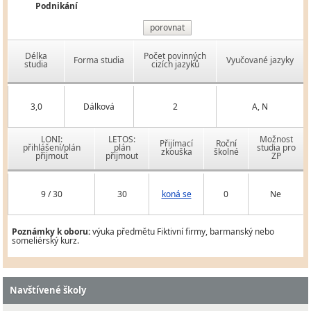
Podnikání
porovnat
Délka
Počet povinných
Forma studia
Vyučované jazyky
studia
cizích jazyků
3,0
Dálková
2
A, N
LONI:
LETOS:
Možnost
Přijímací
Roční
přihlášení/plán
plán
studia pro
zkouška
školné
přijmout
přijmout
ZP
9 / 30
30
koná se
0
Ne
Poznámky k oboru:
výuka předmětu Fiktivní firmy, barmanský nebo
someliérský kurz.
Navštívené školy