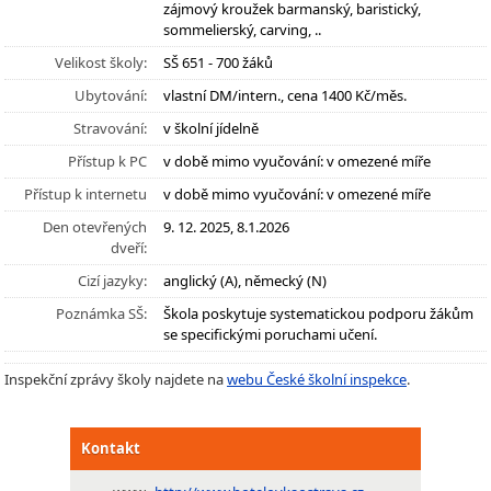
zájmový kroužek barmanský, baristický,
sommelierský, carving, ..
Velikost školy:
SŠ 651 - 700 žáků
Ubytování:
vlastní DM/intern., cena 1400 Kč/měs.
Stravování:
v školní jídelně
Přístup k PC
v době mimo vyučování: v omezené míře
Přístup k internetu
v době mimo vyučování: v omezené míře
Den otevřených
9. 12. 2025, 8.1.2026
dveří:
Cizí jazyky:
anglický (A), německý (N)
Poznámka SŠ:
Škola poskytuje systematickou podporu žákům
se specifickými poruchami učení.
Inspekční zprávy školy najdete na
webu České školní inspekce
.
Kontakt