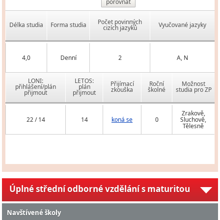
porovnat
Počet povinných
Délka studia
Forma studia
Vyučované jazyky
cizích jazyků
4,0
Denní
2
A, N
LONI:
LETOS:
Přijímací
Roční
Možnost
přihlášení/plán
plán
zkouška
školné
studia pro ZP
přijmout
přijmout
Zrakově,
22 / 14
14
koná se
0
Sluchově,
Tělesně
Úplné střední odborné vzdělání s maturitou
Navštívené školy