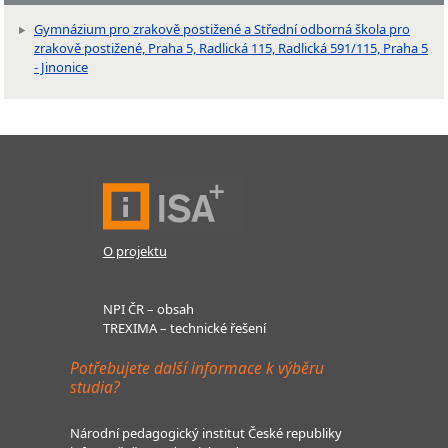
Gymnázium pro zrakově postižené a Střední odborná škola pro
zrakově postižené, Praha 5, Radlická 115, Radlická 591/115, Praha 5
- Jinonice
O projektu
NPI ČR – obsah
TREXIMA – technické řešení
Potřebujete další informace k výběru
studia?
Národní pedagogický institut České republiky