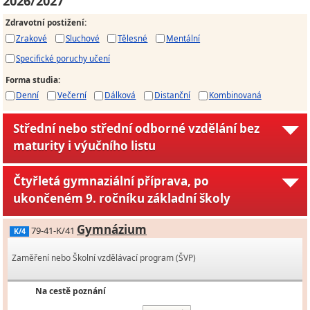
2026/2027
Zdravotní postižení
:
Zrakové
Sluchové
Tělesné
Mentální
Specifické poruchy učení
Forma studia
:
Denní
Večerní
Dálková
Distanční
Kombinovaná
Střední nebo střední odborné vzdělání bez
maturity i výučního listu
Čtyřletá gymnaziální příprava, po
ukončeném 9. ročníku základní školy
Gymnázium
79-41-K/41
K/4
Zaměření nebo Školní vzdělávací program (ŠVP)
Na cestě poznání