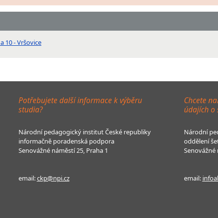
a 10 - Vršovice
Potřebujete další informace k výběru
Chcete na
studia?
údajích o
Národní pedagogický institut České republiky
Národní ped
informačně poradenská podpora
oddělení še
Senovážné náměstí 25, Praha 1
Senovážné n
email:
ckp@npi.cz
email:
infoa