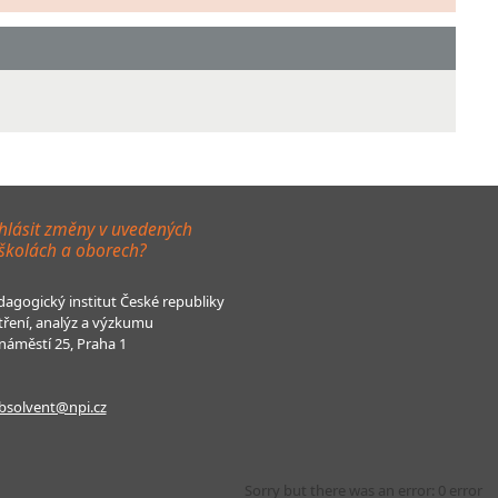
hlásit změny v uvedených
 školách a oborech?
agogický institut České republiky
tření, analýz a výzkumu
áměstí 25, Praha 1
bsolvent@npi.cz
Sorry but there was an error: 0 error