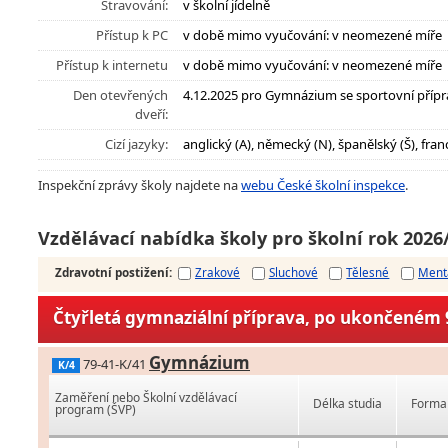
Stravování:
v školní jídelně
Přístup k PC
v době mimo vyučování: v neomezené míře
Přístup k internetu
v době mimo vyučování: v neomezené míře
Den otevřených
4.12.2025 pro Gymnázium se sportovní příp
dveří:
Cizí jazyky:
anglický (A), německý (N), španělský (Š), fran
Inspekční zprávy školy najdete na
webu České školní inspekce
.
Vzdělávací nabídka školy pro školní rok 2026
Zdravotní postižení
:
Zrakové
Sluchové
Tělesné
Ment
Čtyřletá gymnaziální příprava, po ukončeném 9
Gymnázium
79-41-K/41
K/4
Zaměření nebo Školní vzdělávací
Délka studia
Forma 
program (ŠVP)