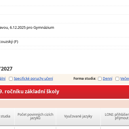
ravou, 6.12.2025 pro Gymnázium
couzský (F)
/2027
ální
Specifické poruchy učení
Forma studia
:
Denní
Veče
. ročníku základní školy
Počet povinných cizích
LONI: přihlášen
studia
Vyučované jazyky
jazyků
přijmout