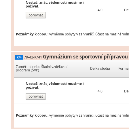
Nestačí znát, vědomosti musíme i
požívat.
4,0
De
porovnat
Poznámky k oboru:
výměnné pobyty v zahraničí, účast na mezinárodní
Gymnázium se sportovní přípravou
79-42-K/41
K/4
Zaměření nebo Školní vzdělávací
Délka studia
Forma 
program (ŠVP)
Nestačí znát, vědomosti musíme i
požívat.
4,0
De
porovnat
Poznámky k oboru:
výměnné pobyty v zahraničí, účast na mezinárodní