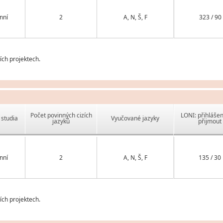
nní
2
A, N, Š, F
323 / 90
ch projektech.
Počet povinných cizích
LONI: přihlášen
studia
Vyučované jazyky
jazyků
přijmout
nní
2
A, N, Š, F
135 / 30
ch projektech.