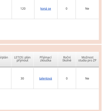
120
koná se
0
Ne
í/plán
LETOS: plán
Přijímací
Roční
Možnost
přijmout
zkouška
školné
studia pro ZP
30
talentová
0
Ne