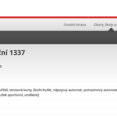
Úvodní strana
Obory, školy a
ní 1337
00
hřiště, tenisové kurty, školní bufet, nápojový automat, potravinový automat
užek sportovní, umělecký