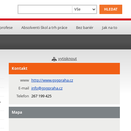
 profese
Absolventi škol a trh práce
Bez bariér
Jak na to
vytisknout
Kontakt
www
http://www.gsgpraha.cz
E-mail
info@gsgpraha.cz
Telefon
267 199 425
,
Mapa