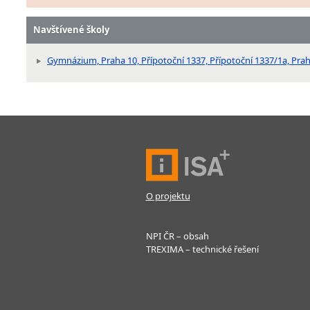
Navštívené školy
Gymnázium, Praha 10, Přípotoční 1337, Přípotoční 1337/1a, Prah
O projektu
NPI ČR – obsah
TREXIMA – technické řešení