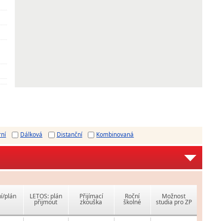
rní
Dálková
Distanční
Kombinovaná
í/plán
LETOS: plán
Přijímací
Roční
Možnost
přijmout
zkouška
školné
studia pro ZP