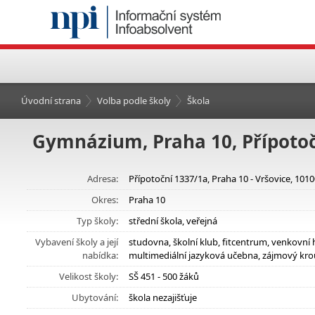
Úvodní strana
Volba podle školy
Škola
Gymnázium, Praha 10, Přípotoč
Adresa:
Přípotoční 1337/1a, Praha 10 - Vršovice, 101
Okres:
Praha 10
Typ školy:
střední škola, veřejná
Vybavení školy a její
studovna, školní klub, fitcentrum, venkovní 
nabídka:
multimediální jazyková učebna, zájmový kro
Velikost školy:
SŠ 451 - 500 žáků
Ubytování:
škola nezajišťuje