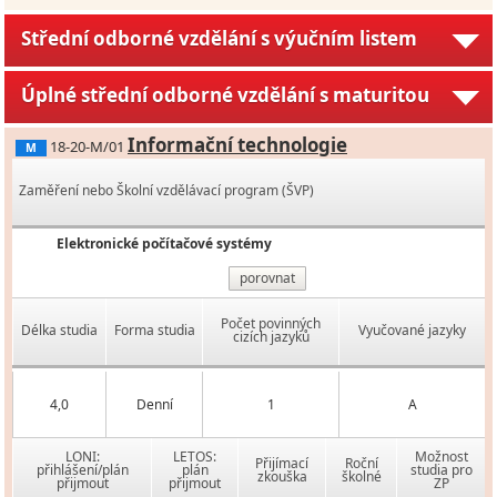
Střední odborné vzdělání s výučním listem
Úplné střední odborné vzdělání s maturitou
Informační technologie
18-20-M/01
M
Zaměření nebo Školní vzdělávací program (ŠVP)
Elektronické počítačové systémy
porovnat
Počet povinných
Délka studia
Forma studia
Vyučované jazyky
cizích jazyků
4,0
Denní
1
A
LONI:
LETOS:
Možnost
Přijímací
Roční
přihlášení/plán
plán
studia pro
zkouška
školné
přijmout
přijmout
ZP