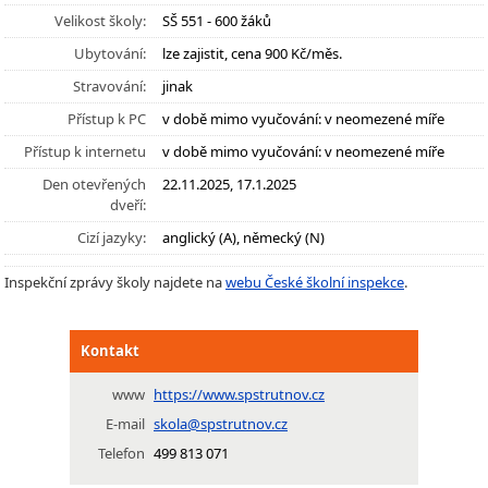
Velikost školy:
SŠ 551 - 600 žáků
Ubytování:
lze zajistit, cena 900 Kč/měs.
Stravování:
jinak
Přístup k PC
v době mimo vyučování: v neomezené míře
Přístup k internetu
v době mimo vyučování: v neomezené míře
Den otevřených
22.11.2025, 17.1.2025
dveří:
Cizí jazyky:
anglický (A), německý (N)
Inspekční zprávy školy najdete na
webu České školní inspekce
.
Kontakt
www
https://www.spstrutnov.cz
E-mail
skola@spstrutnov.cz
Telefon
499 813 071