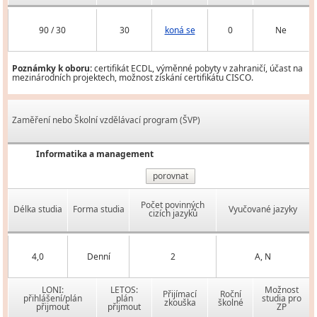
90 / 30
30
koná se
0
Ne
Poznámky k oboru:
certifikát ECDL, výměnné pobyty v zahraničí, účast na
mezinárodních projektech, možnost získání certifikátu CISCO.
Zaměření nebo Školní vzdělávací program (ŠVP)
Informatika a management
porovnat
Počet povinných
Délka studia
Forma studia
Vyučované jazyky
cizích jazyků
4,0
Denní
2
A, N
LONI:
LETOS:
Možnost
Přijímací
Roční
přihlášení/plán
plán
studia pro
zkouška
školné
přijmout
přijmout
ZP