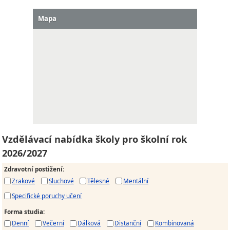
Mapa
Vzdělávací nabídka školy pro školní rok
2026/2027
Zdravotní postižení
:
Zrakové
Sluchové
Tělesné
Mentální
Specifické poruchy učení
Forma studia
:
Denní
Večerní
Dálková
Distanční
Kombinovaná