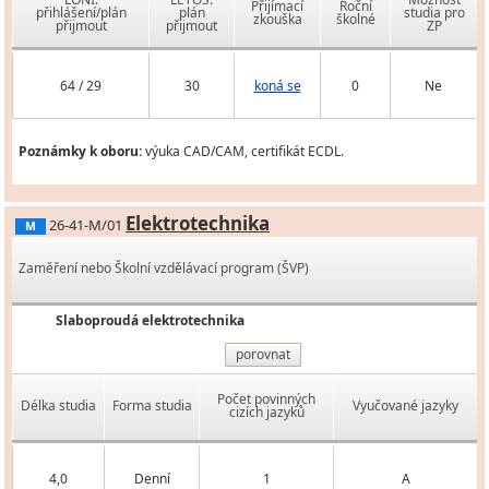
Přijímací
Roční
přihlášení/plán
plán
studia pro
zkouška
školné
přijmout
přijmout
ZP
64 / 29
30
koná se
0
Ne
Poznámky k oboru:
výuka CAD/CAM, certifikát ECDL.
Elektrotechnika
26-41-M/01
M
Zaměření nebo Školní vzdělávací program (ŠVP)
Slaboproudá elektrotechnika
porovnat
Počet povinných
Délka studia
Forma studia
Vyučované jazyky
cizích jazyků
4,0
Denní
1
A