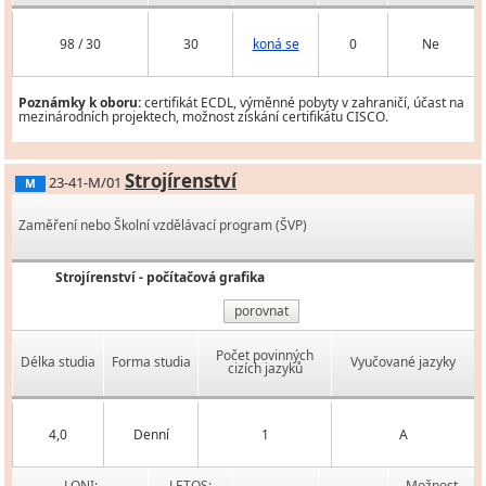
98 / 30
30
koná se
0
Ne
Poznámky k oboru:
certifikát ECDL, výměnné pobyty v zahraničí, účast na
mezinárodních projektech, možnost získání certifikátu CISCO.
Strojírenství
23-41-M/01
M
Zaměření nebo Školní vzdělávací program (ŠVP)
Strojírenství - počítačová grafika
porovnat
Počet povinných
Délka studia
Forma studia
Vyučované jazyky
cizích jazyků
4,0
Denní
1
A
LONI:
LETOS:
Možnost