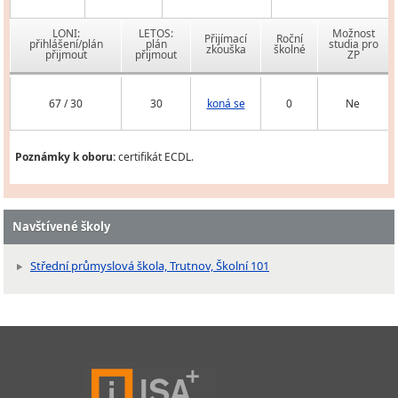
LONI:
LETOS:
Možnost
Přijímací
Roční
přihlášení/plán
plán
studia pro
zkouška
školné
přijmout
přijmout
ZP
67 / 30
30
koná se
0
Ne
Poznámky k oboru:
certifikát ECDL.
Navštívené školy
Střední průmyslová škola, Trutnov, Školní 101