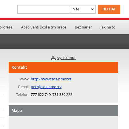
 profese
Absolventi škol a trh práce
Bez bariér
Jak na to
vytisknout
Kontakt
www
http://www.sos-nmor.cz
E-mail
petr@sos-nmor.cz
Telefon
777 622 749, 731 389 222
Mapa