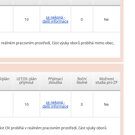
se nekoná -
10
0
Ne
další informace
v reálném pracovním prostředí, část výuky oborů probíhá mimo obec,
í/plán
LETOS: plán
Přijímací
Roční
Možnost
přijmout
zkouška
školné
studia pro ZP
se nekoná -
10
0
Ne
další informace
ást OV probíhá v reálném pracovním prostředí, část výuky oborů