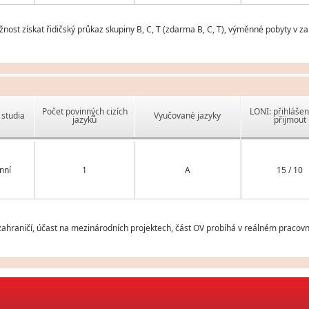
nost získat řidičský průkaz skupiny B, C, T (zdarma B, C, T), výměnné pobyty v z
Počet povinných cizích
LONI: přihlášen
studia
Vyučované jazyky
jazyků
přijmout
nní
1
A
15 / 10
hraničí, účast na mezinárodních projektech, část OV probíhá v reálném pracovní