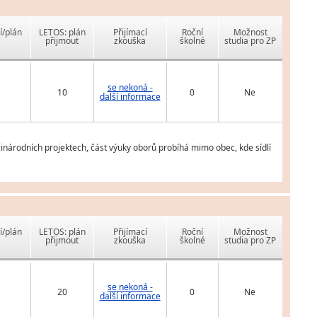
í/plán
LETOS: plán
Přijímací
Roční
Možnost
přijmout
zkouška
školné
studia pro ZP
se nekoná -
10
0
Ne
další informace
inárodních projektech, část výuky oborů probíhá mimo obec, kde sídlí
í/plán
LETOS: plán
Přijímací
Roční
Možnost
přijmout
zkouška
školné
studia pro ZP
se nekoná -
20
0
Ne
další informace