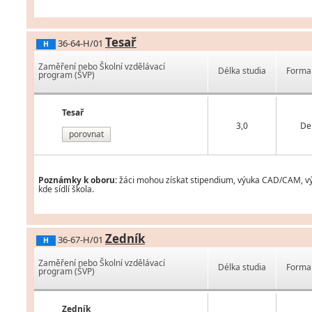
Tesař
36-64-H/01
H
Zaměření nebo Školní vzdělávací
Délka studia
Forma 
program (ŠVP)
Tesař
3,0
De
porovnat
Poznámky k oboru:
žáci mohou získat stipendium, výuka CAD/CAM, vým
kde sídlí škola.
Zedník
36-67-H/01
H
Zaměření nebo Školní vzdělávací
Délka studia
Forma 
program (ŠVP)
Zedník