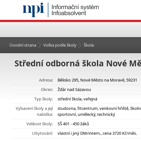
Úvodní strana
Volba podle školy
Škola
Střední odborná škola Nové M
Adresa:
Bělisko 295, Nové Město na Moravě, 59231
Okres:
Žďár nad Sázavou
Typ školy:
střední škola, veřejná
Vybavení školy a její
studovna, fitcentrum, venkovní hřiště, škol
nabídka:
sportovní, umělecký, technický
Velikost školy:
SŠ 401 - 450 žáků
Ubytování:
vlastní i jiný DM/intern., cena 3720 Kč/měs.