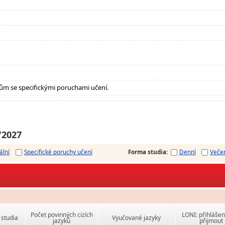
ům se specifickými poruchami učení.
/2027
ální
Specifické poruchy učení
Forma studia
:
Denní
Veče
Počet povinných cizích
LONI: přihlášen
studia
Vyučované jazyky
jazyků
přijmout