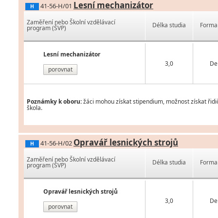
Lesní mechanizátor
41-56-H/01
H
Zaměření nebo Školní vzdělávací
Délka studia
Forma 
program (ŠVP)
Lesní mechanizátor
3,0
De
porovnat
Poznámky k oboru:
žáci mohou získat stipendium, možnost získat řidi
škola.
Opravář lesnických strojů
41-56-H/02
H
Zaměření nebo Školní vzdělávací
Délka studia
Forma 
program (ŠVP)
Opravář lesnických strojů
3,0
De
porovnat