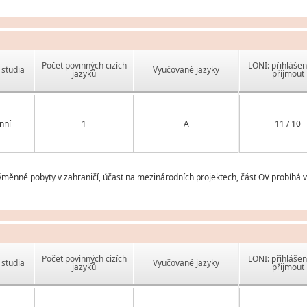
Počet povinných cizích
LONI: přihlášen
studia
Vyučované jazyky
jazyků
přijmout
nní
1
A
11 / 10
ěnné pobyty v zahraničí, účast na mezinárodních projektech, část OV probíhá 
Počet povinných cizích
LONI: přihlášen
studia
Vyučované jazyky
jazyků
přijmout