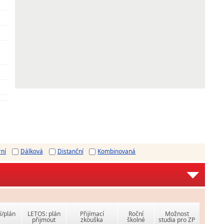
rní
Dálková
Distanční
Kombinovaná
í/plán
LETOS: plán
Přijímací
Roční
Možnost
přijmout
zkouška
školné
studia pro ZP