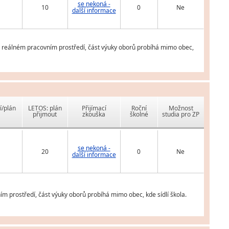
se nekoná -
10
0
Ne
další informace
v reálném pracovním prostředí, část výuky oborů probíhá mimo obec,
í/plán
LETOS: plán
Přijímací
Roční
Možnost
přijmout
zkouška
školné
studia pro ZP
se nekoná -
20
0
Ne
další informace
m prostředí, část výuky oborů probíhá mimo obec, kde sídlí škola.