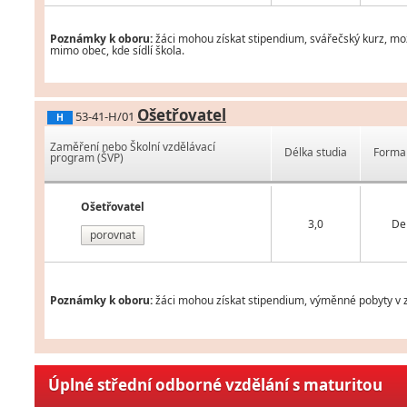
Poznámky k oboru:
žáci mohou získat stipendium, svářečský kurz, mož
mimo obec, kde sídlí škola.
Ošetřovatel
53-41-H/01
H
Zaměření nebo Školní vzdělávací
Délka studia
Forma 
program (ŠVP)
Ošetřovatel
3,0
De
porovnat
Poznámky k oboru:
žáci mohou získat stipendium, výměnné pobyty v za
Úplné střední odborné vzdělání s maturitou