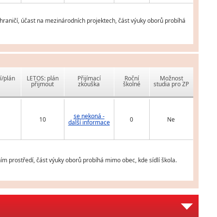
ahraničí, účast na mezinárodních projektech, část výuky oborů probíhá
í/plán
LETOS: plán
Přijímací
Roční
Možnost
přijmout
zkouška
školné
studia pro ZP
se nekoná -
10
0
Ne
další informace
m prostředí, část výuky oborů probíhá mimo obec, kde sídlí škola.