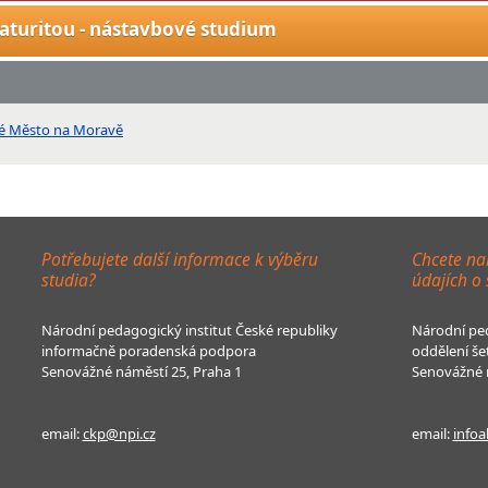
aturitou - nástavbové studium
vé Město na Moravě
Potřebujete další informace k výběru
Chcete na
studia?
údajích o
Národní pedagogický institut České republiky
Národní ped
informačně poradenská podpora
oddělení še
Senovážné náměstí 25, Praha 1
Senovážné n
email:
ckp@npi.cz
email:
infoa