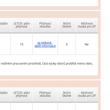
í/plán
LETOS: plán
Přijímací
Roční
Možnost
přijmout
zkouška
školné
studia pro ZP
se nekoná -
10
0
Ne
další informace
v reálném pracovním prostředí, část výuky oborů probíhá mimo obec,
í/plán
LETOS: plán
Přijímací
Roční
Možnost
přijmout
zkouška
školné
studia pro ZP