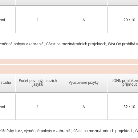
nní
1
A
29 / 10
ěnné pobyty v zahraničí, účast na mezinárodních projektech, část OV probíhá 
Počet povinných cizích
LONI: přihlášen
studia
Vyučované jazyky
jazyků
přijmout
nní
1
A
32 / 10
řečský kurz, výměnné pobyty v zahraničí, účast na mezinárodních projektech, č