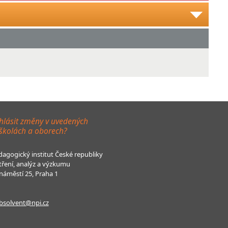
hlásit změny v uvedených
 školách a oborech?
agogický institut České republiky
tření, analýz a výzkumu
áměstí 25, Praha 1
bsolvent@npi.cz