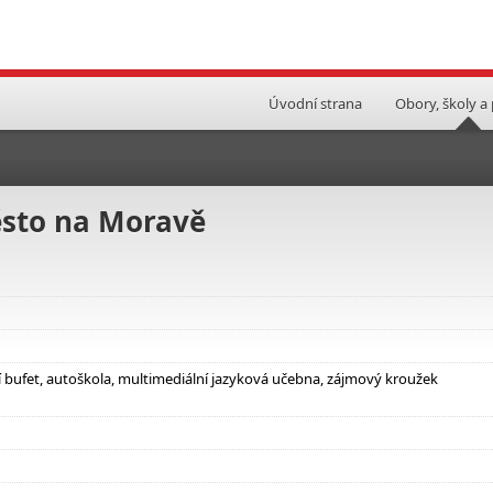
Úvodní strana
Obory, školy a
ěsto na Moravě
ní bufet, autoškola, multimediální jazyková učebna, zájmový kroužek