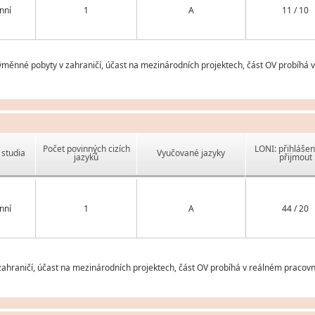
nní
1
A
11 / 10
ěnné pobyty v zahraničí, účast na mezinárodních projektech, část OV probíhá 
Počet povinných cizích
LONI: přihlášen
studia
Vyučované jazyky
jazyků
přijmout
nní
1
A
44 / 20
hraničí, účast na mezinárodních projektech, část OV probíhá v reálném pracovní