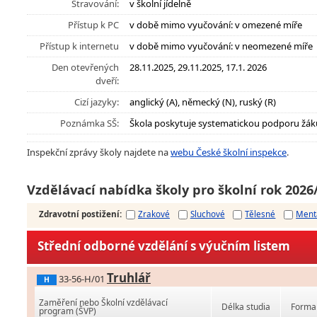
Stravování:
v školní jídelně
Přístup k PC
v době mimo vyučování: v omezené míře
Přístup k internetu
v době mimo vyučování: v neomezené míře
Den otevřených
28.11.2025, 29.11.2025, 17.1. 2026
dveří:
Cizí jazyky:
anglický (A), německý (N), ruský (R)
Poznámka SŠ:
Škola poskytuje systematickou podporu žák
Inspekční zprávy školy najdete na
webu České školní inspekce
.
Vzdělávací nabídka školy pro školní rok 2026
Zdravotní postižení
:
Zrakové
Sluchové
Tělesné
Ment
Střední odborné vzdělání s výučním listem
Truhlář
33-56-H/01
H
Zaměření nebo Školní vzdělávací
Délka studia
Forma 
program (ŠVP)