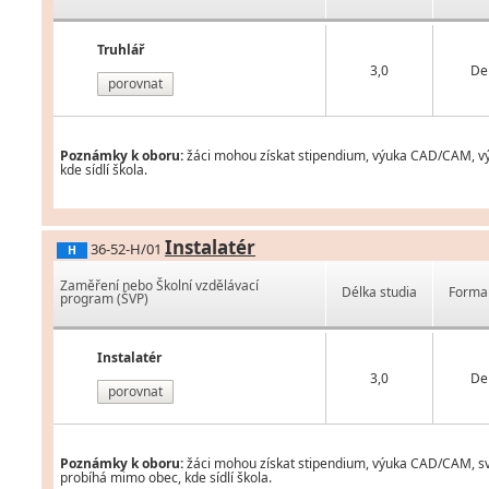
Truhlář
3,0
De
porovnat
Poznámky k oboru:
žáci mohou získat stipendium, výuka CAD/CAM, vým
kde sídlí škola.
Instalatér
36-52-H/01
H
Zaměření nebo Školní vzdělávací
Délka studia
Forma 
program (ŠVP)
Instalatér
3,0
De
porovnat
Poznámky k oboru:
žáci mohou získat stipendium, výuka CAD/CAM, svá
probíhá mimo obec, kde sídlí škola.