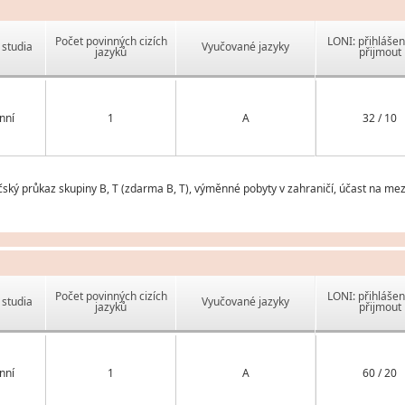
Počet povinných cizích
LONI: přihlášen
studia
Vyučované jazyky
jazyků
přijmout
nní
1
A
32 / 10
čský průkaz skupiny B, T (zdarma B, T), výměnné pobyty v zahraničí, účast na mez
Počet povinných cizích
LONI: přihlášen
studia
Vyučované jazyky
jazyků
přijmout
nní
1
A
60 / 20