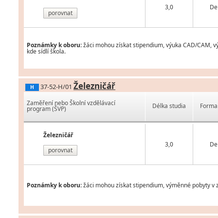
3,0
De
porovnat
Poznámky k oboru:
žáci mohou získat stipendium, výuka CAD/CAM, vým
kde sídlí škola.
Železničář
37-52-H/01
H
Zaměření nebo Školní vzdělávací
Délka studia
Forma 
program (ŠVP)
Železničář
3,0
De
porovnat
Poznámky k oboru:
žáci mohou získat stipendium, výměnné pobyty v za