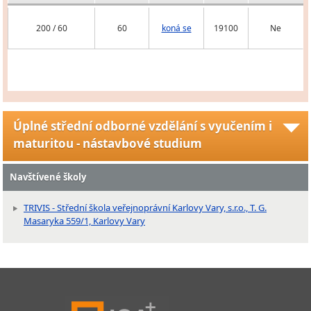
200 / 60
60
koná se
19100
Ne
Úplné střední odborné vzdělání s vyučením i
maturitou - nástavbové studium
Navštívené školy
TRIVIS - Střední škola veřejnoprávní Karlovy Vary, s.r.o., T. G.
Masaryka 559/1, Karlovy Vary