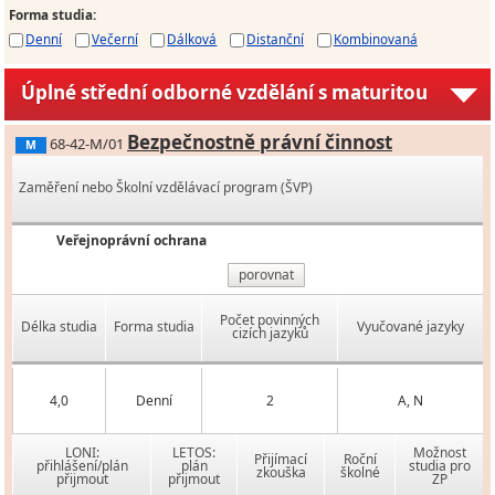
Forma studia
:
Denní
Večerní
Dálková
Distanční
Kombinovaná
Úplné střední odborné vzdělání s maturitou
Bezpečnostně právní činnost
68-42-M/01
M
Zaměření nebo Školní vzdělávací program (ŠVP)
Veřejnoprávní ochrana
porovnat
Počet povinných
Délka studia
Forma studia
Vyučované jazyky
cizích jazyků
4,0
Denní
2
A, N
LONI:
LETOS:
Možnost
Přijímací
Roční
přihlášení/plán
plán
studia pro
zkouška
školné
přijmout
přijmout
ZP