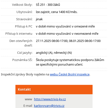
Velikost školy:
SŠ 251 - 300 žáků
Ubytování:
lze zajistit, cena 1400 Kč/měs.
Stravování:
jinak
Přístup k PC
v době mimo vyučování: v omezené míře
Přístup k internetu
v době mimo vyučování: v neomezené míře
Den otevřených
27.11.2025 08:00-17:00, 08.01.2025 08:00-17:00
dveří:
Cizí jazyky:
anglický (A), německý (N)
Poznámka SŠ:
Škola poskytuje systematickou podporu žákům
se specifickými poruchami učení.
Inspekční zprávy školy najdete na
webu České školní inspekce
.
Kontakt
www
http://www.trivis-kv.cz
E-mail
karlovyvary@trivis.cz