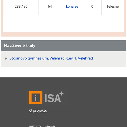
238 / 96
64
koná se
0
Tělesně
Navštívené školy
Stojanovo gymnázium, Velehrad, č.ev. 1, Velehrad
O projektu
NPI ČR – obsah