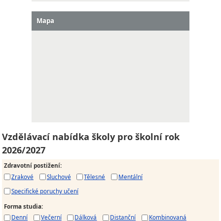
Mapa
Vzdělávací nabídka školy pro školní rok
2026/2027
Zdravotní postižení
:
Zrakové
Sluchové
Tělesné
Mentální
Specifické poruchy učení
Forma studia
:
Denní
Večerní
Dálková
Distanční
Kombinovaná