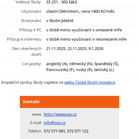
Velikost školy:
SŠ 251 - 300 žáků
Ubytování:
vlastní DM/intern., cena 1400 Kč/měs.
Stravování:
v školní jídelně
Přístup k PC
v době mimo vyučování: v omezené míře
Přístup k internetu
v době mimo vyučování: v neomezené míře
Den otevřených
21.11.2025, 22.11.2025, 9.1.2026
dveří:
Cizí jazyky:
anglický (A), německý (N), španělský (Š),
francouzský (F), ruský (R), latinský (L)
Inspekční zprávy školy najdete na
webu České školní inspekce
.
Kontakt
www
http://www.sgv.cz
E-mail
info@sgv.cz
Telefon
572 571 091, 572 571 122