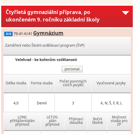
Čtyřletá gymnaziální příprava, po
ukončeném 9. ročníku základní školy
Gymnázium
79-41-K/41
K/4
Zaměření nebo Školní vzdělávací program (ŠVP)
Velehrad - ke kořenům vzdělanosti
porovnat
Počet povinných
Délka studia
Forma studia
Vyučované jazyky
cizích jazyků
4,0
Denní
3
A, N, Š, F, R, L
LONI:
LETOS:
Možnost
Přijímací
Roční
přihlášení/plán
plán
studia pro
zkouška
školné
přijmout
přijmout
ZP