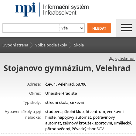
Úvodní strana
Volba podle školy
Škola
vytisknout
Stojanovo gymnázium, Velehrad
Adresa:
č.ev. 1, Velehrad, 68706
Okres:
Uherské Hradiště
Typ školy:
střední škola, církevní
Vybavení školy a její
studovna, školní klub, fitcentrum, venkovní
nabídka:
hřiště, nápojový automat, potravinový
automat, zájmový kroužek sportovní, umělecký,
přírodovědný, Pěvecký sbor SGV