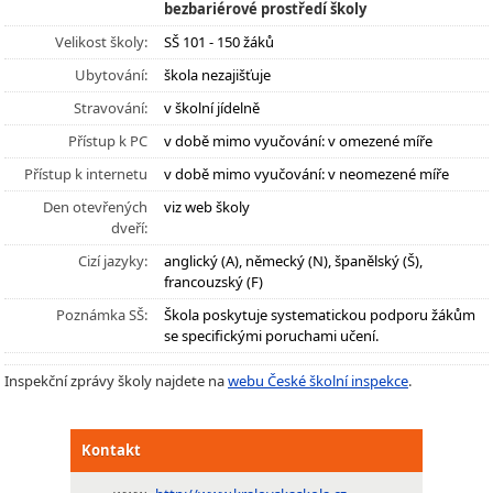
bezbariérové prostředí školy
Velikost školy:
SŠ 101 - 150 žáků
Ubytování:
škola nezajišťuje
Stravování:
v školní jídelně
Přístup k PC
v době mimo vyučování: v omezené míře
Přístup k internetu
v době mimo vyučování: v neomezené míře
Den otevřených
viz web školy
dveří:
Cizí jazyky:
anglický (A), německý (N), španělský (Š),
francouzský (F)
Poznámka SŠ:
Škola poskytuje systematickou podporu žákům
se specifickými poruchami učení.
Inspekční zprávy školy najdete na
webu České školní inspekce
.
Kontakt