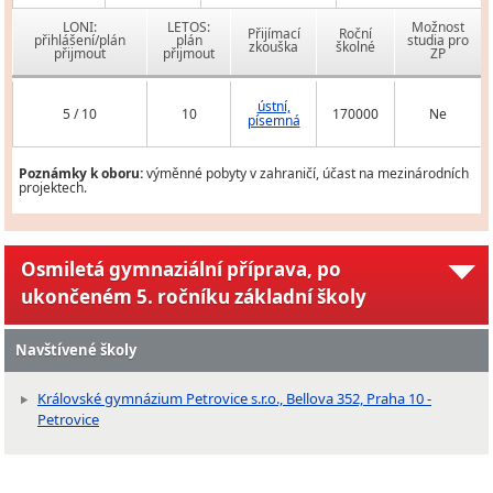
LONI:
LETOS:
Možnost
Přijímací
Roční
přihlášení/plán
plán
studia pro
zkouška
školné
přijmout
přijmout
ZP
ústní,
5 / 10
10
170000
Ne
písemná
Poznámky k oboru:
výměnné pobyty v zahraničí, účast na mezinárodních
projektech.
Osmiletá gymnaziální příprava, po
ukončeném 5. ročníku základní školy
Navštívené školy
Královské gymnázium Petrovice s.r.o., Bellova 352, Praha 10 -
Petrovice