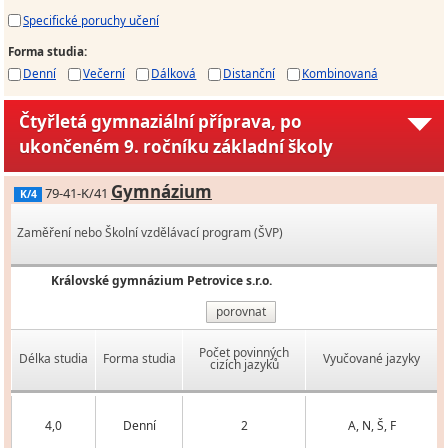
Specifické poruchy učení
Forma studia
:
Denní
Večerní
Dálková
Distanční
Kombinovaná
Čtyřletá gymnaziální příprava, po
ukončeném 9. ročníku základní školy
Gymnázium
79-41-K/41
K/4
Zaměření nebo Školní vzdělávací program (ŠVP)
Královské gymnázium Petrovice s.r.o.
porovnat
Počet povinných
Délka studia
Forma studia
Vyučované jazyky
cizích jazyků
4,0
Denní
2
A, N, Š, F