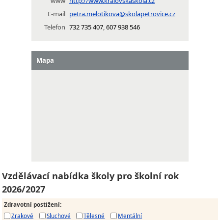
www
http://www.kralovskaskola.cz
E-mail
petra.melotikova@skolapetrovice.cz
Telefon
732 735 407, 607 938 546
Mapa
Vzdělávací nabídka školy pro školní rok
2026/2027
Zdravotní postižení
:
Zrakové
Sluchové
Tělesné
Mentální