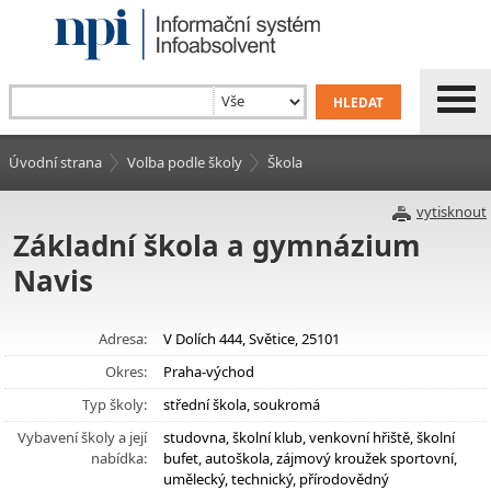
Úvodní strana
Volba podle školy
Škola
vytisknout
Základní škola a gymnázium
Navis
Adresa:
V Dolích 444, Světice, 25101
Okres:
Praha-východ
Typ školy:
střední škola, soukromá
Vybavení školy a její
studovna, školní klub, venkovní hřiště, školní
nabídka:
bufet, autoškola, zájmový kroužek sportovní,
umělecký, technický, přírodovědný