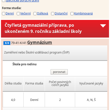
Specifické poruchy učení
Forma studia
:
Denní
Večerní
Dálková
Distanční
Kombinovaná
Čtyřletá gymnaziální příprava, po
ukončeném 9. ročníku základní školy
Gymnázium
79-41-K/41
K/4
Zaměření nebo Školní vzdělávací program (ŠVP)
Škola pro rodinu
porovnat
Počet povinných
Délka studia
Forma studia
Vyučované jazyky
cizích jazyků
4,0
Denní
2
A, N, Š