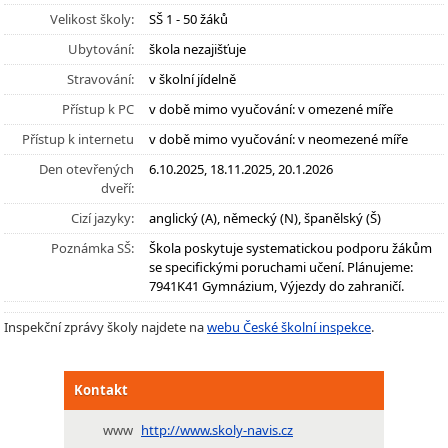
Velikost školy:
SŠ 1 - 50 žáků
Ubytování:
škola nezajišťuje
Stravování:
v školní jídelně
Přístup k PC
v době mimo vyučování: v omezené míře
Přístup k internetu
v době mimo vyučování: v neomezené míře
Den otevřených
6.10.2025, 18.11.2025, 20.1.2026
dveří:
Cizí jazyky:
anglický (A), německý (N), španělský (Š)
Poznámka SŠ:
Škola poskytuje systematickou podporu žákům
se specifickými poruchami učení. Plánujeme:
7941K41 Gymnázium, Výjezdy do zahraničí.
Inspekční zprávy školy najdete na
webu České školní inspekce
.
Kontakt
www
http://www.skoly-navis.cz