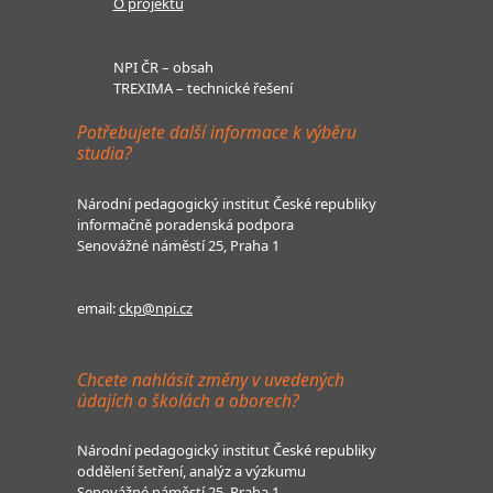
O projektu
NPI ČR – obsah
TREXIMA – technické řešení
Potřebujete další informace k výběru
studia?
Národní pedagogický institut České republiky
informačně poradenská podpora
Senovážné náměstí 25, Praha 1
email:
ckp@npi.cz
Chcete nahlásit změny v uvedených
údajích o školách a oborech?
Národní pedagogický institut České republiky
oddělení šetření, analýz a výzkumu
Senovážné náměstí 25, Praha 1