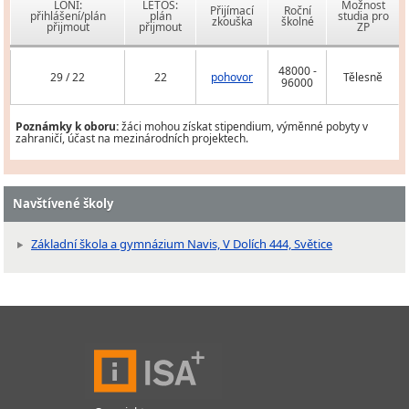
LONI:
LETOS:
Možnost
Přijímací
Roční
přihlášení/plán
plán
studia pro
zkouška
školné
přijmout
přijmout
ZP
48000 -
29 / 22
22
pohovor
Tělesně
96000
Poznámky k oboru:
žáci mohou získat stipendium, výměnné pobyty v
zahraničí, účast na mezinárodních projektech.
Navštívené školy
Základní škola a gymnázium Navis, V Dolích 444, Světice