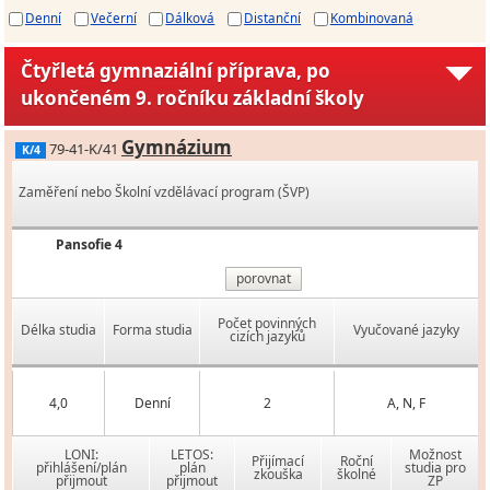
Denní
Večerní
Dálková
Distanční
Kombinovaná
Čtyřletá gymnaziální příprava, po
ukončeném 9. ročníku základní školy
Gymnázium
79-41-K/41
K/4
Zaměření nebo Školní vzdělávací program (ŠVP)
Pansofie 4
porovnat
Počet povinných
Délka studia
Forma studia
Vyučované jazyky
cizích jazyků
4,0
Denní
2
A, N, F
LONI:
LETOS:
Možnost
Přijímací
Roční
přihlášení/plán
plán
studia pro
zkouška
školné
přijmout
přijmout
ZP