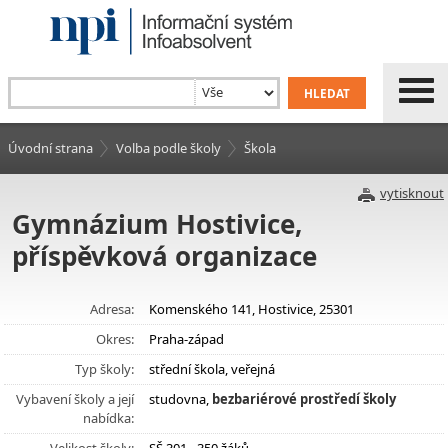
Úvodní strana
Volba podle školy
Škola
vytisknout
Gymnázium Hostivice,
příspěvková organizace
Adresa:
Komenského 141, Hostivice, 25301
Okres:
Praha-západ
Typ školy:
střední škola, veřejná
Vybavení školy a její
studovna,
bezbariérové prostředí školy
nabídka: