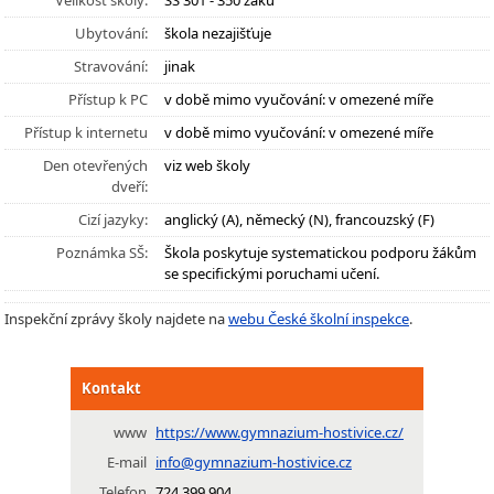
Velikost školy:
SŠ 301 - 350 žáků
Ubytování:
škola nezajišťuje
Stravování:
jinak
Přístup k PC
v době mimo vyučování: v omezené míře
Přístup k internetu
v době mimo vyučování: v omezené míře
Den otevřených
viz web školy
dveří:
Cizí jazyky:
anglický (A), německý (N), francouzský (F)
Poznámka SŠ:
Škola poskytuje systematickou podporu žákům
se specifickými poruchami učení.
Inspekční zprávy školy najdete na
webu České školní inspekce
.
Kontakt
www
https://www.gymnazium-hostivice.cz/
E-mail
info@gymnazium-hostivice.cz
Telefon
724 399 904