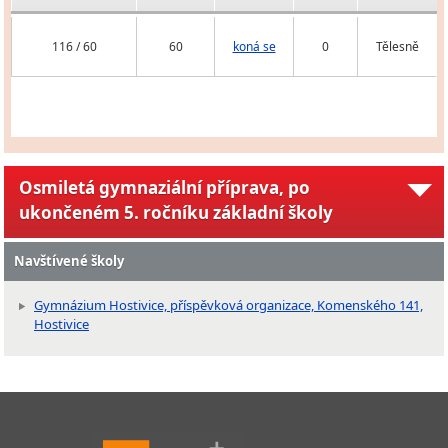
116 / 60
60
koná se
0
Tělesně
Osmiletá gymnaziální příprava, po
ukončeném 5. ročníku základní školy
Navštívené školy
Gymnázium Hostivice, příspěvková organizace, Komenského 141,
Hostivice