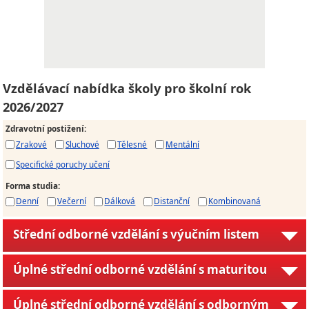
Vzdělávací nabídka školy pro školní rok
2026/2027
Zdravotní postižení
:
Zrakové
Sluchové
Tělesné
Mentální
Specifické poruchy učení
Forma studia
:
Denní
Večerní
Dálková
Distanční
Kombinovaná
Střední odborné vzdělání s výučním listem
Úplné střední odborné vzdělání s maturitou
Úplné střední odborné vzdělání s odborným