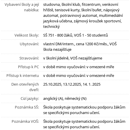
Vybavení školy a její
studovna, školní klub, fitcentrum, venkovní
nabídka:
hřiště, tenisové kurty, školní bufet, nápojový
automat, potravinový automat, multimediální
jazyková učebna, zájmový kroužek sportovní,
technický
Velikost školy:
SŠ 751 - 800 žáků, VOŠ 1 - 50 studentů
Ubytování:
vlastní DM/intern., cena 1200 Kč/měs., VOŠ
škola nezajišťuje
Stravování:
v školní jídelně, VOŠ nezajišťujeme
Přístup k PC
v době mimo vyučování: v omezené míře
Přístup k internetu
v době mimo vyučování: v omezené míře
Den otevřených
25.10.2025, 13.12.2025, 14. 1. 2025
dveří:
Cizí jazyky:
anglický (A), německý (N)
Poznámka SŠ:
Škola poskytuje systematickou podporu žákům
se specifickými poruchami učení.
Poznámka VOŠ:
Škola poskytuje systematickou podporu žákům
se specifickými poruchami učení.