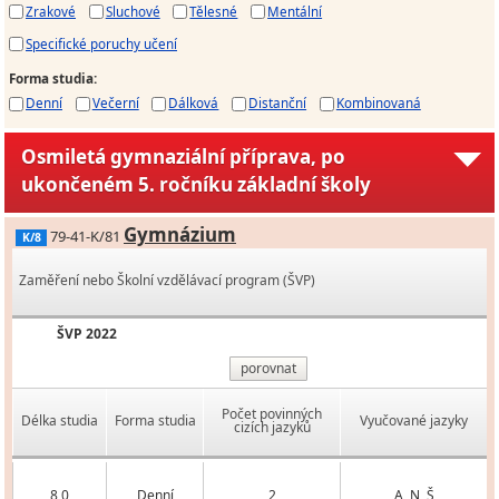
Zrakové
Sluchové
Tělesné
Mentální
Specifické poruchy učení
Forma studia
:
Denní
Večerní
Dálková
Distanční
Kombinovaná
Osmiletá gymnaziální příprava, po
ukončeném 5. ročníku základní školy
Gymnázium
79-41-K/81
K/8
Zaměření nebo Školní vzdělávací program (ŠVP)
ŠVP 2022
porovnat
Počet povinných
Délka studia
Forma studia
Vyučované jazyky
cizích jazyků
8,0
Denní
2
A, N, Š