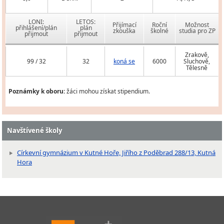
LONI:
LETOS:
Přijímací
Roční
Možnost
přihlášení/plán
plán
zkouška
školné
studia pro ZP
přijmout
přijmout
Zrakově,
99 / 32
32
koná se
6000
Sluchově,
Tělesně
Poznámky k oboru:
žáci mohou získat stipendium.
Navštívené školy
Církevní gymnázium v Kutné Hoře, Jiřího z Poděbrad 288/13, Kutná
Hora