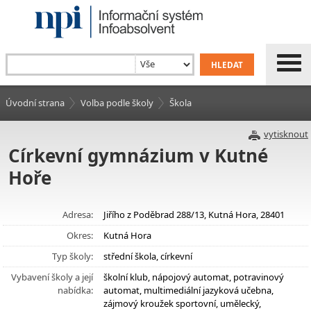
Úvodní strana
Volba podle školy
Škola
vytisknout
Církevní gymnázium v Kutné
Hoře
Adresa:
Jiřího z Poděbrad 288/13, Kutná Hora, 28401
Okres:
Kutná Hora
Typ školy:
střední škola, církevní
Vybavení školy a její
školní klub, nápojový automat, potravinový
nabídka:
automat, multimediální jazyková učebna,
zájmový kroužek sportovní, umělecký,