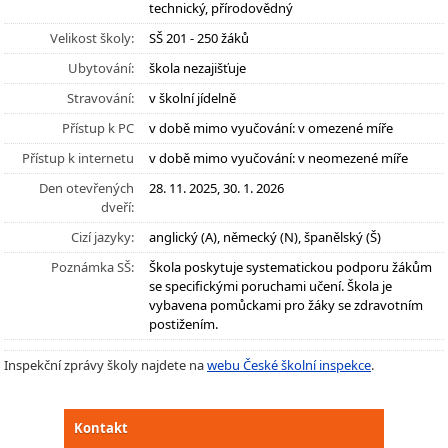
technický, přírodovědný
Velikost školy:
SŠ 201 - 250 žáků
Ubytování:
škola nezajišťuje
Stravování:
v školní jídelně
Přístup k PC
v době mimo vyučování: v omezené míře
Přístup k internetu
v době mimo vyučování: v neomezené míře
Den otevřených
28. 11. 2025, 30. 1. 2026
dveří:
Cizí jazyky:
anglický (A), německý (N), španělský (Š)
Poznámka SŠ:
Škola poskytuje systematickou podporu žákům
se specifickými poruchami učení. Škola je
vybavena pomůckami pro žáky se zdravotním
postižením.
Inspekční zprávy školy najdete na
webu České školní inspekce
.
Kontakt