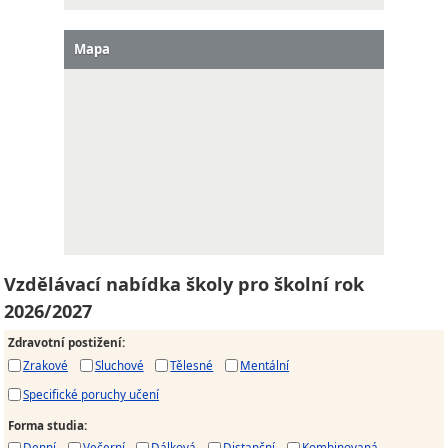
Mapa
Vzdělávací nabídka školy pro školní rok
2026/2027
Zdravotní postižení
:
Zrakové
Sluchové
Tělesné
Mentální
Specifické poruchy učení
Forma studia
:
Denní
Večerní
Dálková
Distanční
Kombinovaná