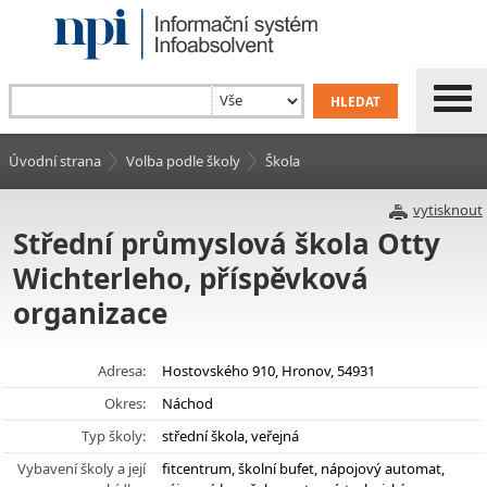
Úvodní strana
Volba podle školy
Škola
vytisknout
Střední průmyslová škola Otty
Wichterleho, příspěvková
organizace
Adresa:
Hostovského 910, Hronov, 54931
Okres:
Náchod
Typ školy:
střední škola, veřejná
Vybavení školy a její
fitcentrum, školní bufet, nápojový automat,