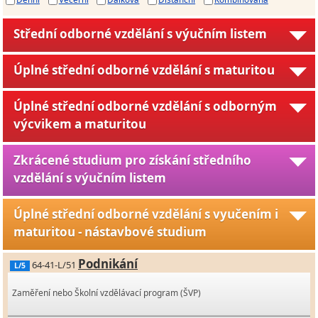
Střední odborné vzdělání s výučním listem
Úplné střední odborné vzdělání s maturitou
Úplné střední odborné vzdělání s odborným
výcvikem a maturitou
Zkrácené studium pro získání středního
vzdělání s výučním listem
Úplné střední odborné vzdělání s vyučením i
maturitou - nástavbové studium
Podnikání
64-41-L/51
L/5
Zaměření nebo Školní vzdělávací program (ŠVP)