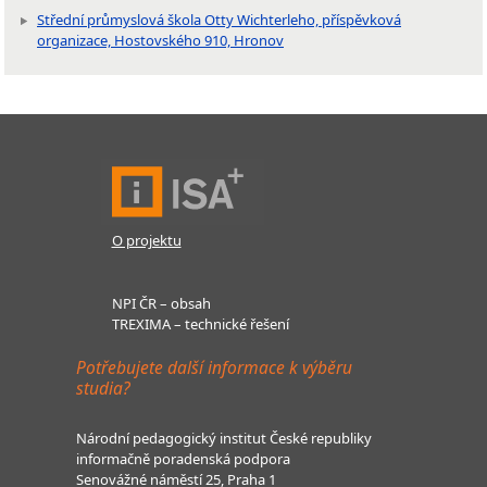
Střední průmyslová škola Otty Wichterleho, příspěvková
organizace, Hostovského 910, Hronov
O projektu
NPI ČR – obsah
TREXIMA – technické řešení
Potřebujete další informace k výběru
studia?
Národní pedagogický institut České republiky
informačně poradenská podpora
Senovážné náměstí 25, Praha 1