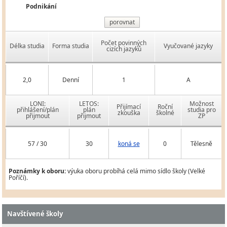
Podnikání
porovnat
Počet povinných
Délka studia
Forma studia
Vyučované jazyky
cizích jazyků
2,0
Denní
1
A
LONI:
LETOS:
Možnost
Přijímací
Roční
přihlášení/plán
plán
studia pro
zkouška
školné
přijmout
přijmout
ZP
57 / 30
30
koná se
0
Tělesně
Poznámky k oboru:
výuka oboru probíhá celá mimo sídlo školy (Velké
Poříčí).
Navštívené školy