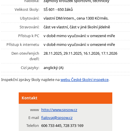
nabídka:
zájmový kroužek sportovní, technický
Velikost školy:
SŠ 601 - 650 žáků
Ubytování:
vlastní DM/intern., cena 1300 Kč/měs.
Stravování:
část ve vlastní, část v jiné školní jídelně
Přístup k PC
v době mimo vyučování: v omezené míře
Přístup k internetu
v době mimo vyučování: v omezené míře
Den otevřených
28.11.2025, 29.11.2025, 16.1.2026, 17.1.2026
dveří:
Cizí jazyky:
anglický (A)
Inspekční zprávy školy najdete na
webu České školní inspekce
.
Kontakt
www
http://www.spsow.cz
E-mail
fialovaj@spsow.cz
Telefon
606 733 445, 728 373 169