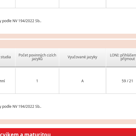
y podle NV 194/2022 Sb..
Počet povinných cizích
LONI: přihlášen
studia
Vyučované jazyky
jazyků
přijmout
nní
1
A
59 / 21
y podle NV 194/2022 Sb..
ýcvikem a maturitou