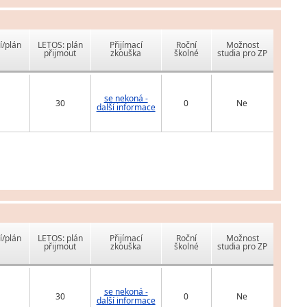
í/plán
LETOS: plán
Přijímací
Roční
Možnost
přijmout
zkouška
školné
studia pro ZP
se nekoná -
30
0
Ne
další informace
í/plán
LETOS: plán
Přijímací
Roční
Možnost
přijmout
zkouška
školné
studia pro ZP
se nekoná -
30
0
Ne
další informace