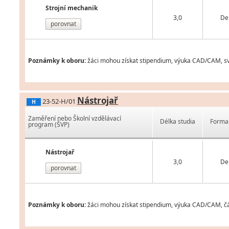
Strojní mechanik
3,0
De
porovnat
Poznámky k oboru:
žáci mohou získat stipendium, výuka CAD/CAM, svá
Nástrojař
23-52-H/01
H
Zaměření nebo Školní vzdělávací
Délka studia
Forma 
program (ŠVP)
Nástrojař
3,0
De
porovnat
Poznámky k oboru:
žáci mohou získat stipendium, výuka CAD/CAM, čá