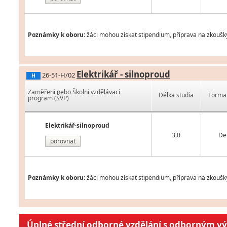
Poznámky k oboru:
žáci mohou získat stipendium, příprava na zkoušk
Elektrikář - silnoproud
26-51-H/02
H
Zaměření nebo Školní vzdělávací
Délka studia
Forma 
program (ŠVP)
Elektrikář-silnoproud
3,0
De
porovnat
Poznámky k oboru:
žáci mohou získat stipendium, příprava na zkoušk
Úplné střední odborné vzdělání s odborným v