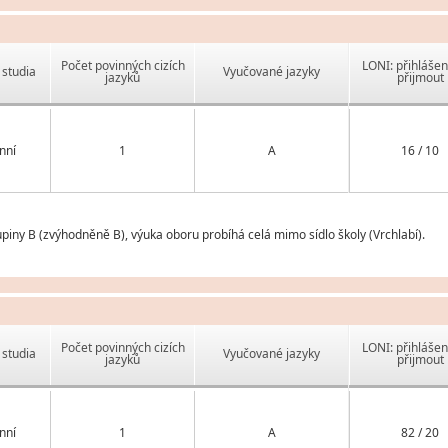
Počet povinných cizích
LONI: přihlášen
studia
Vyučované jazyky
jazyků
přijmout
nní
1
A
16 / 10
piny B (zvýhodněně B), výuka oboru probíhá celá mimo sídlo školy (Vrchlabí).
Počet povinných cizích
LONI: přihlášen
studia
Vyučované jazyky
jazyků
přijmout
nní
1
A
82 / 20