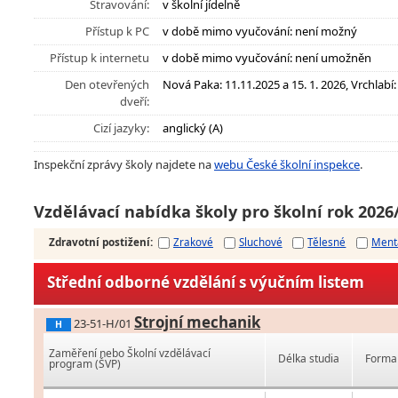
Stravování:
v školní jídelně
Přístup k PC
v době mimo vyučování: není možný
Přístup k internetu
v době mimo vyučování: není umožněn
Den otevřených
Nová Paka: 11.11.2025 a 15. 1. 2026, Vrchlabí:
dveří:
Cizí jazyky:
anglický (A)
Inspekční zprávy školy najdete na
webu České školní inspekce
.
Vzdělávací nabídka školy pro školní rok 2026
Zdravotní postižení
:
Zrakové
Sluchové
Tělesné
Ment
Střední odborné vzdělání s výučním listem
Strojní mechanik
23-51-H/01
H
Zaměření nebo Školní vzdělávací
Délka studia
Forma 
program (ŠVP)