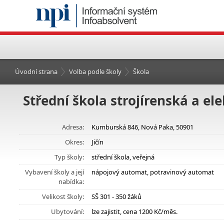
Úvodní strana
Volba podle školy
Škola
Střední škola strojírenská a el
Adresa:
Kumburská 846, Nová Paka, 50901
Okres:
Jičín
Typ školy:
střední škola, veřejná
Vybavení školy a její
nápojový automat, potravinový automat
nabídka:
Velikost školy:
SŠ 301 - 350 žáků
Ubytování:
lze zajistit, cena 1200 Kč/měs.