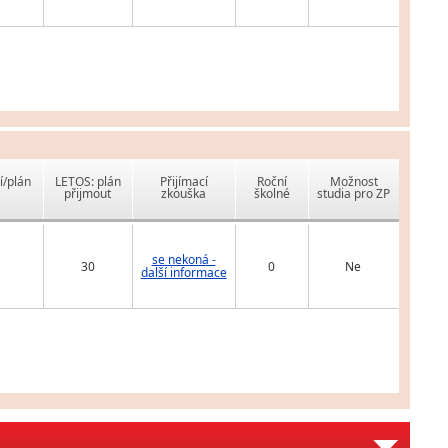
í/plán
LETOS: plán
Přijímací
Roční
Možnost
přijmout
zkouška
školné
studia pro ZP
se nekoná -
30
0
Ne
další informace