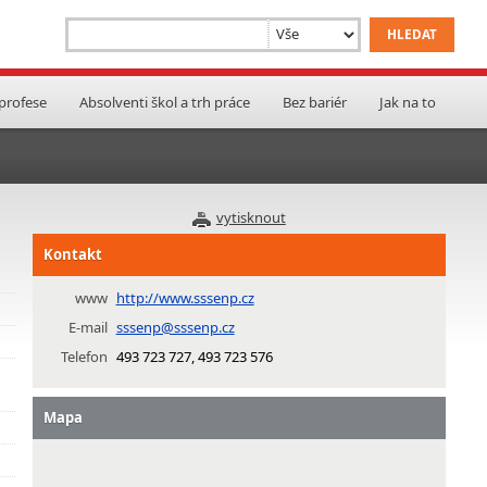
 profese
Absolventi škol a trh práce
Bez bariér
Jak na to
vytisknout
Kontakt
www
http://www.sssenp.cz
E-mail
sssenp@sssenp.cz
Telefon
493 723 727, 493 723 576
Mapa