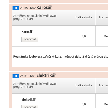
Karosář
23-55-H/02
H
Zaměření nebo Školní vzdělávací
Délka studia
Forma 
program (ŠVP)
Karosář
3,0
De
porovnat
Poznámky k oboru:
svářečský kurz, možnost získat řidičský průkaz sku
Elektrikář
26-51-H/01
H
Zaměření nebo Školní vzdělávací
Délka studia
Forma 
program (ŠVP)
Elektrikář
3,0
De
porovnat