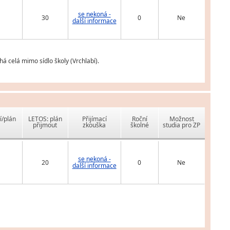
se nekoná -
30
0
Ne
další informace
 celá mimo sídlo školy (Vrchlabí).
í/plán
LETOS: plán
Přijímací
Roční
Možnost
přijmout
zkouška
školné
studia pro ZP
se nekoná -
20
0
Ne
další informace