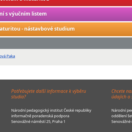
ní s výučním listem
aturitou - nástavbové studium
Nová Paka
Potřebujete další informace k výběru
Chcete na
studia?
údajích o
Národní pedagogický institut České republiky
Národní ped
informačně poradenská podpora
oddělení še
Senovážné náměstí 25, Praha 1
Senovážné n