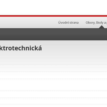
Úvodní strana
Obory, školy a
ektrotechnická