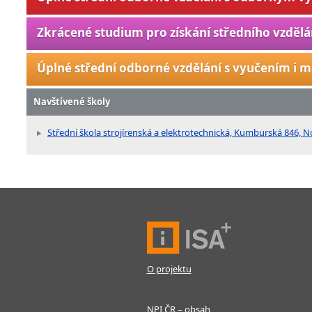
Zkrácené studium pro získání středního vzdělá
Úplné střední odborné vzdělání s vyučením i m
Navštívené školy
Střední škola strojírenská a elektrotechnická, Kumburská 846, 
O projektu
NPI ČR – obsah