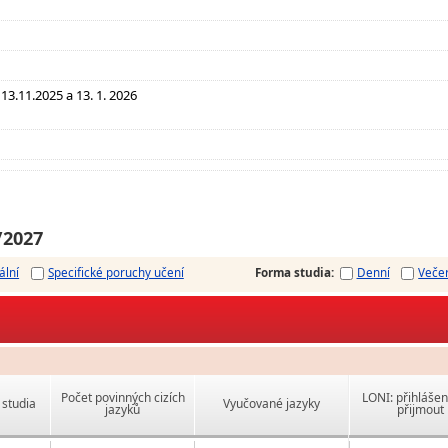
 13.11.2025 a 13. 1. 2026
/2027
ální
Specifické poruchy učení
Forma studia
:
Denní
Veče
Počet povinných cizích
LONI: přihlášen
studia
Vyučované jazyky
jazyků
přijmout