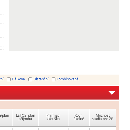
rní
Dálková
Distanční
Kombinovaná
í/plán
LETOS: plán
Přijímací
Roční
Možnost
přijmout
zkouška
školné
studia pro ZP