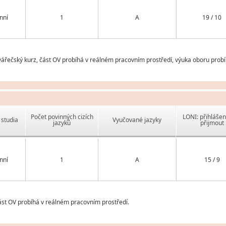
nní
1
A
19 / 10
řečský kurz, část OV probíhá v reálném pracovním prostředí, výuka oboru probíhá
Počet povinných cizích
LONI: přihlášen
studia
Vyučované jazyky
jazyků
přijmout
nní
1
A
15 / 9
st OV probíhá v reálném pracovním prostředí.