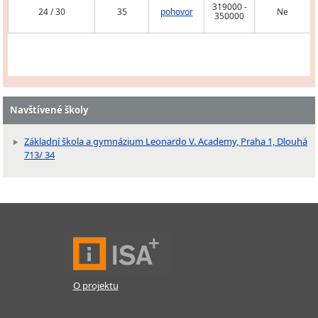
319000 -
24 / 30
35
pohovor
Ne
350000
Navštívené školy
Základní škola a gymnázium Leonardo V. Academy, Praha 1, Dlouhá
713/ 34
O projektu