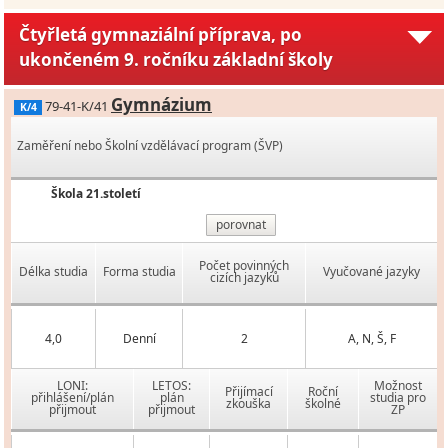
Čtyřletá gymnaziální příprava, po
ukončeném 9. ročníku základní školy
Gymnázium
79-41-K/41
K/4
Zaměření nebo Školní vzdělávací program (ŠVP)
Škola 21.století
porovnat
Počet povinných
Délka studia
Forma studia
Vyučované jazyky
cizích jazyků
4,0
Denní
2
A, N, Š, F
LONI:
LETOS:
Možnost
Přijímací
Roční
přihlášení/plán
plán
studia pro
zkouška
školné
přijmout
přijmout
ZP