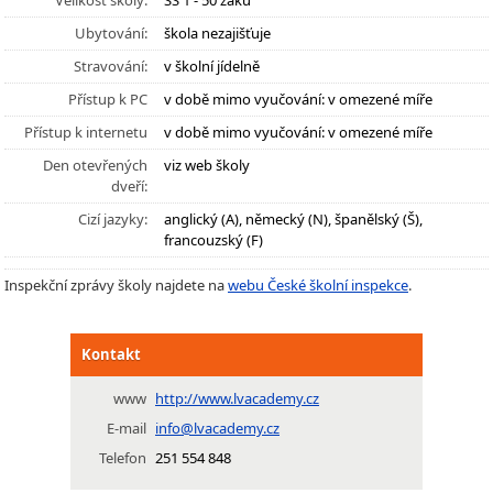
Velikost školy:
SŠ 1 - 50 žáků
Ubytování:
škola nezajišťuje
Stravování:
v školní jídelně
Přístup k PC
v době mimo vyučování: v omezené míře
Přístup k internetu
v době mimo vyučování: v omezené míře
Den otevřených
viz web školy
dveří:
Cizí jazyky:
anglický (A), německý (N), španělský (Š),
francouzský (F)
Inspekční zprávy školy najdete na
webu České školní inspekce
.
Kontakt
www
http://www.lvacademy.cz
E-mail
info@lvacademy.cz
Telefon
251 554 848