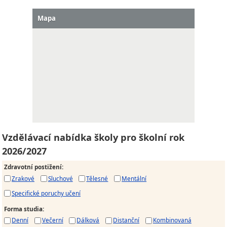
Mapa
Vzdělávací nabídka školy pro školní rok
2026/2027
Zdravotní postižení
:
Zrakové
Sluchové
Tělesné
Mentální
Specifické poruchy učení
Forma studia
:
Denní
Večerní
Dálková
Distanční
Kombinovaná