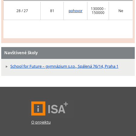
130000 -
28 / 27
81
pohovor
Ne
150000
Navštívené školy
School for Future – gymnázium s.r.o., Spálená 76/14, Praha 1
O projektu