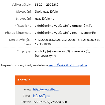
Velikost školy:
SŠ 201 - 250 žáků
Ubytování:
škola nezajišťuje
Stravování:
nezajišťujeme
Přístup k PC
v době mimo vyučování: v omezené míře
Přístup k internetu
v době mimo vyučování: v neomezené míře
Den otevřených
4.12.2025, 8.1.2026, 22.1.2026, 18. a 21.5.2026 od
dveří:
17 do 18:30
Cizí jazyky:
anglický (A), německý (N), španělský (Š),
francouzský (F)
Inspekční zprávy školy najdete na
webu České školní inspekce
.
Kontakt
www
http://www.sffg.cz
E-mail
info@sffg.cz
Telefon
725 827 572, 725 504 500