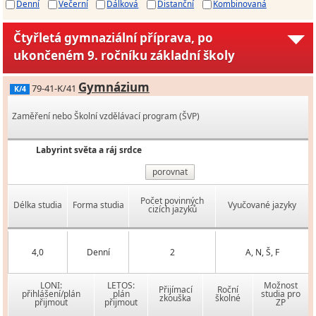
Denní
Večerní
Dálková
Distanční
Kombinovaná
Čtyřletá gymnaziální příprava, po
ukončeném 9. ročníku základní školy
Gymnázium
79-41-K/41
K/4
Zaměření nebo Školní vzdělávací program (ŠVP)
Labyrint světa a ráj srdce
porovnat
Počet povinných
Délka studia
Forma studia
Vyučované jazyky
cizích jazyků
4,0
Denní
2
A, N, Š, F
LONI:
LETOS:
Možnost
Přijímací
Roční
přihlášení/plán
plán
studia pro
zkouška
školné
přijmout
přijmout
ZP