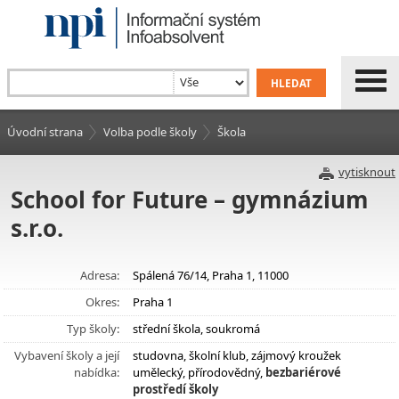
Úvodní strana
Volba podle školy
Škola
vytisknout
School for Future – gymnázium
s.r.o.
Adresa:
Spálená 76/14, Praha 1, 11000
Okres:
Praha 1
Typ školy:
střední škola, soukromá
Vybavení školy a její
studovna, školní klub, zájmový kroužek
nabídka:
umělecký, přírodovědný,
bezbariérové
prostředí školy