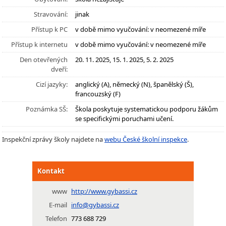
Stravování:
jinak
Přístup k PC
v době mimo vyučování: v neomezené míře
Přístup k internetu
v době mimo vyučování: v neomezené míře
Den otevřených
20. 11. 2025, 15. 1. 2025, 5. 2. 2025
dveří:
Cizí jazyky:
anglický (A), německý (N), španělský (Š),
francouzský (F)
Poznámka SŠ:
Škola poskytuje systematickou podporu žákům
se specifickými poruchami učení.
Inspekční zprávy školy najdete na
webu České školní inspekce
.
Kontakt
www
http://www.gybassi.cz
E-mail
info@gybassi.cz
Telefon
773 688 729