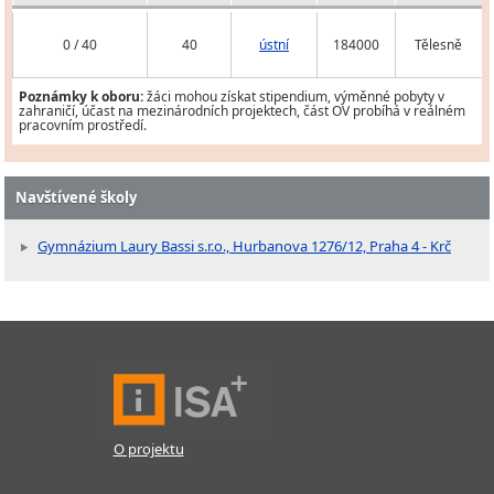
0 / 40
40
ústní
184000
Tělesně
Poznámky k oboru:
žáci mohou získat stipendium, výměnné pobyty v
zahraničí, účast na mezinárodních projektech, část OV probíhá v reálném
pracovním prostředí.
Navštívené školy
Gymnázium Laury Bassi s.r.o., Hurbanova 1276/12, Praha 4 - Krč
O projektu