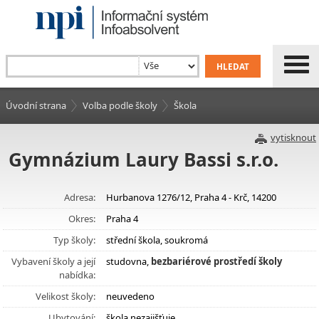
Úvodní strana
Volba podle školy
Škola
vytisknout
Gymnázium Laury Bassi s.r.o.
Adresa:
Hurbanova 1276/12, Praha 4 - Krč, 14200
Okres:
Praha 4
Typ školy:
střední škola, soukromá
Vybavení školy a její
studovna,
bezbariérové prostředí školy
nabídka:
Velikost školy:
neuvedeno
Ubytování:
škola nezajišťuje