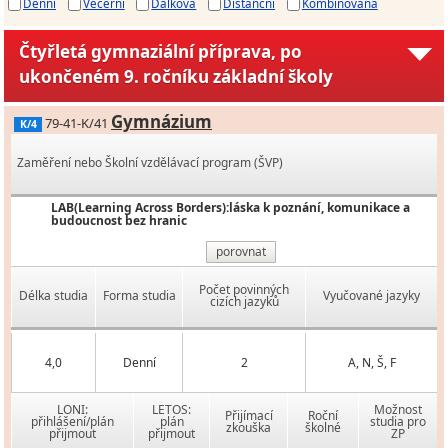
Denní
Večerní
Dálková
Distanční
Kombinovaná
Čtyřletá gymnaziální příprava, po
ukončeném 9. ročníku základní školy
Gymnázium
79-41-K/41
K/4
Zaměření nebo Školní vzdělávací program (ŠVP)
LAB(Learning Across Borders):láska k poznání, komunikace a
budoucnost bez hranic
porovnat
Počet povinných
Délka studia
Forma studia
Vyučované jazyky
cizích jazyků
4,0
Denní
2
A, N, Š, F
LONI:
LETOS:
Možnost
Přijímací
Roční
přihlášení/plán
plán
studia pro
zkouška
školné
přijmout
přijmout
ZP