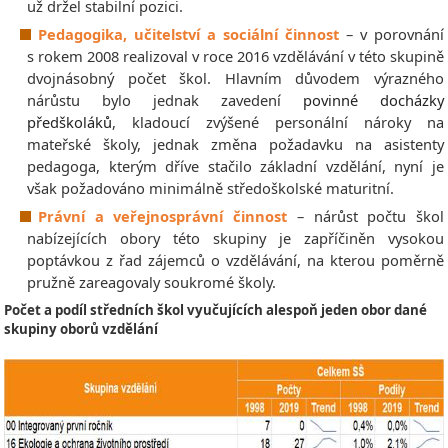
už držel stabilní pozici.
Pedagogika, učitelství a sociální činnost
– v porovnání
s rokem 2008 realizoval v roce 2016 vzdělávání v této skupině
dvojnásobný počet škol. Hlavním důvodem výrazného
nárůstu bylo jednak zavedení
povinné docházky
předškoláků
, kladoucí zvýšené personální nároky na
mateřské školy, jednak změna požadavku na asistenty
pedagoga, kterým dříve stačilo základní vzdělání, nyní je
však požadováno minimálně středoškolské maturitní.
Právní a veřejnosprávní činnost
– nárůst počtu škol
nabízejících obory této skupiny je zapříčiněn vysokou
poptávkou z řad zájemců o vzdělávání, na kterou poměrně
pružně zareagovaly soukromé školy.
Počet a podíl středních škol vyučujících alespoň jeden obor dané
skupiny oborů vzdělání