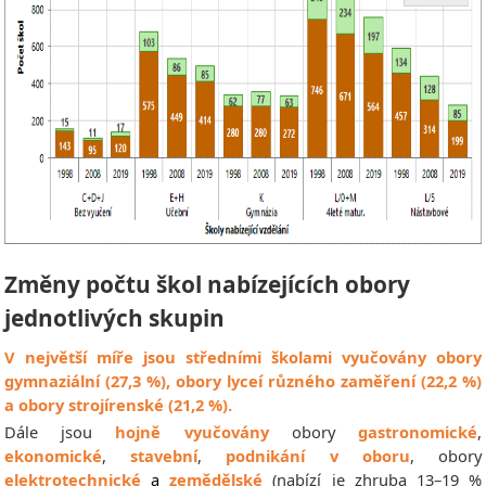
Změny počtu škol nabízejících obory
jednotlivých skupin
V největší míře jsou středními školami vyučovány obory
gymnaziální (27,3 %), obory lyceí různého zaměření (22,2 %)
a obory strojírenské (21,2 %).
Dále jsou
hojně vyučovány
obory
gastronomické
,
ekonomické
,
stavební
,
podnikání v oboru
, obory
elektrotechnické
a
zemědělské
(nabízí je zhruba 13–19 %