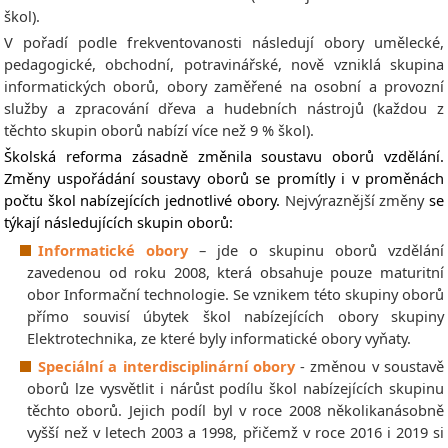
škol).
V pořadí podle frekventovanosti následují obory umělecké,
pedagogické, obchodní, potravinářské, nově vzniklá skupina
informatických oborů, obory zaměřené na osobní a provozní
služby a zpracování dřeva a hudebních nástrojů (každou z
těchto skupin oborů nabízí více než 9 % škol).
Školská reforma
zásadně změnila soustavu oborů vzdělání.
Změny uspořádání soustavy oborů se promítly i v proměnách
počtu škol nabízejících jednotlivé obory.
Nejvýraznější změny
se
týkají následujících skupin oborů:
Informatické obory
– jde o skupinu oborů vzdělání
zavedenou od roku 2008, která obsahuje pouze maturitní
obor Informační technologie. Se vznikem této skupiny oborů
přímo souvisí úbytek škol nabízejících obory skupiny
Elektrotechnika, ze které byly informatické obory vyňaty.
Speciální a interdisciplinární obory
- změnou v soustavě
oborů lze vysvětlit i nárůst podílu škol nabízejících skupinu
těchto oborů. Jejich podíl byl v roce 2008 několikanásobně
vyšší než v letech 2003 a 1998, přičemž v roce 2016 i 2019 si