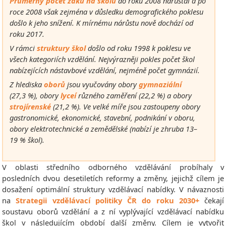
Průměrný počet žáků na školu
do roku 2008 narůstal a po
roce 2008 však zejména v důsledku demografického poklesu
došlo k jeho snížení. K mírnému nárůstu nově dochází od
roku 2017.
V rámci
struktury škol
došlo od roku 1998 k poklesu ve
všech kategoriích vzdělání. Nejvýrazněji pokles počet škol
nabízejících nástavbové vzdělání, nejméně počet gymnázií.
Z hlediska
oborů
jsou vyučovány obory
gymnaziální
(27,3 %), obory
lyceí
různého zaměření (22,2 %) a obory
strojírenské
(21,2 %). Ve velké míře jsou zastoupeny obory
gastronomické, ekonomické, stavební, podnikání v oboru,
obory elektrotechnické a zemědělské (nabízí je zhruba 13–
19 % škol).
V oblasti středního odborného vzdělávání probíhaly v
posledních dvou desetiletích reformy a změny, jejichž cílem je
dosažení optimální struktury vzdělávací nabídky. V návaznosti
na
Strategii vzdělávací politiky ČR do roku 2030+
čekají
soustavu oborů vzdělání a z ní vyplývající vzdělávací nabídku
škol v následujícím období další změny. Cílem je vytvořit