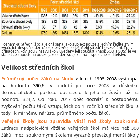
Poznámka: Střední škola je chápána jako subjekt pouze s jedním ředitelstvím
vyučující alespoň jeden obor, který vede k dosažení středního vzdělání. Tj. i v
případech, kdy jsou v názvu školy uvedeny její součásti (např. SOU a SOŠ), je ve
statistice započtena pouze jako jeden subjekt, má-li společné ředitelství.
Velikost středních škol
Průměrný počet žáků na školu
v letech 1998–2008 vystoupal
na hodnotu 390,6.
V období po roce 2008 v důsledku
demografického poklesu docházelo k jeho snižování až na
hodnotu 324,2. Od roku 2017 opět dochází k postupnému
zvyšování počtu žáků vstupujících do 1. ročníků středních škol a
tedy i k mírnému nárůstu průměrného počtu žáků.
Veřejné školy jsou zpravidla větší než školy soukromé.
Zatímco nadpoloviční většina veřejných škol má více než 300
žáků, mezi soukromými školami výrazně převažují menší školy