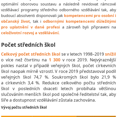
optimální oborovou soustavu a následně revidovat rámcové
vzdělávací programy středního odborného vzdělávání tak, aby
budoucí absolventi disponovali jak
kompetencemi pro osobní i
občanský život
, tak i
odbornými kompetencemi důležitými
pro uplatnění v dané profesi
a zároveň byli připraveni na
celoživotní rozvoj a vzdělávání.
Počet středních škol
Celkový počet středních škol
se v letech 1998–2019
snížil
o více než čtvrtinu na
1 300
v roce 2019. Nejvýraznější
pokles nastal v případě veřejných škol, počet církevních
škol naopak mírně vzrostl. V roce 2019 představoval podíl
veřejných škol 74,7 %. Soukromých škol bylo 21,9 %
a církevních 3,4 %. Redukce celkového počtu středních
škol v posledních dvaceti letech probíhala většinou
slučováním menších škol pod společné ředitelství tak, aby
šíře a dostupnost vzdělávání zůstala zachována.
Vývoj počtu středních škol