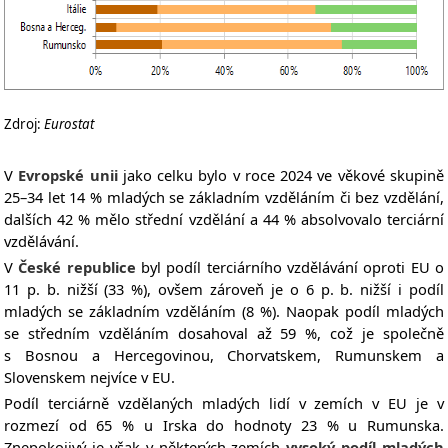
Zdroj:
Eurostat
V
Evropské unii
jako celku bylo v roce 2024 ve věkové skupině
25–34 let 14 % mladých se základním vzděláním či bez vzdělání,
dalších 42 % mělo střední vzdělání a 44 % absolvovalo terciární
vzdělávání.
V
České republice
byl podíl terciárního vzdělávání oproti EU o
11 p. b. nižší (33 %), ovšem zároveň je o 6 p. b. nižší i podíl
mladých se základním vzděláním (8 %). Naopak podíl mladých
se středním vzděláním dosahoval až 59 %, což je společně
s Bosnou a Hercegovinou, Chorvatskem, Rumunskem a
Slovenskem nejvíce v EU.
Podíl terciárně vzdělaných mladých lidí v zemích v EU je v
rozmezí od 65 % u Irska do hodnoty 23 % u Rumunska.
Znepokojivý je však v některých zemích
vysoký podíl mladých