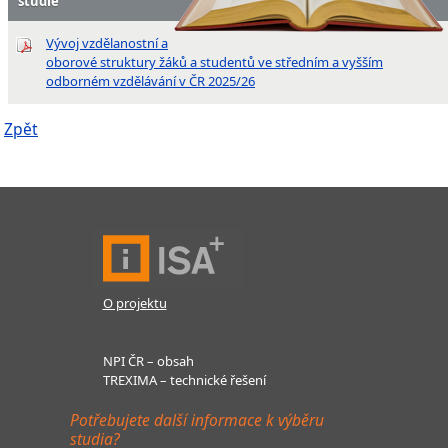
studie
Vývoj vzdělanostní a
oborové struktury žáků a studentů ve středním a vyšším
odborném vzdělávání v ČR 2025/26
Zpět
O projektu
NPI ČR – obsah
TREXIMA – technické řešení
Potřebujete další informace k výběru
studia?