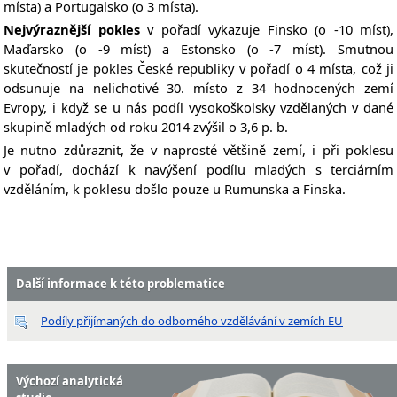
místa) a Portugalsko (o 3 místa).
Nejvýraznější pokles
v pořadí vykazuje Finsko (o -10 míst),
Maďarsko (o -9 míst) a Estonsko (o -7 míst). Smutnou
skutečností je pokles České republiky v pořadí o 4 místa, což ji
odsunuje na nelichotivé 30. místo z 34 hodnocených zemí
Evropy, i když se u nás podíl vysokoškolsky vzdělaných v dané
skupině mladých od roku 2014 zvýšil o 3,6 p. b.
Je nutno zdůraznit, že v naprosté většině zemí, i při poklesu
v pořadí, dochází k navýšení podílu mladých s terciárním
vzděláním, k poklesu došlo pouze u Rumunska a Finska.
Další informace k této problematice
Podíly přijímaných do odborného vzdělávání v zemích EU
Výchozí analytická