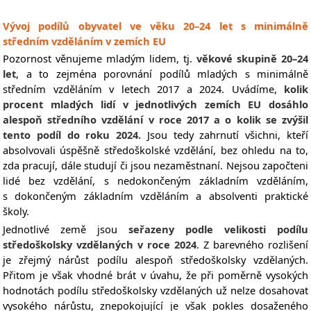
Vývoj podílů obyvatel ve věku 20–24 let s minimálně
středním vzděláním v zemích EU
Pozornost věnujeme mladým lidem, tj.
věkové skupině 20–24
let
, a to zejména porovnání podílů mladých s minimálně
středním vzděláním v letech 2017 a 2024. Uvádíme,
kolik
procent mladých lidí v jednotlivých zemích EU dosáhlo
alespoň středního vzdělání v roce 2017 a o kolik se zvýšil
tento podíl do roku 2024.
Jsou tedy zahrnutí všichni, kteří
absolvovali úspěšně středoškolské vzdělání, bez ohledu na to,
zda pracují, dále studují či jsou nezaměstnaní. Nejsou započteni
lidé bez vzdělání, s nedokončeným základním vzděláním,
s dokončeným základním vzděláním a absolventi praktické
školy.
Jednotlivé země jsou
seřazeny podle velikosti podílu
středoškolsky vzdělaných v roce 2024
. Z barevného rozlišení
je zřejmý nárůst podílu alespoň středoškolsky vzdělaných.
Přitom je však vhodné brát v úvahu, že při poměrně vysokých
hodnotách podílu středoškolsky vzdělaných už nelze dosahovat
vysokého nárůstu, znepokojující je však pokles dosaženého