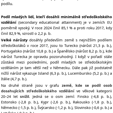
podílu.
Podíl mladých lidí, kteří dosáhli minimálně středoškolského
vzdělání
(secondary educational attainment) je v zemích EU
poměrně vysoký. V roce 2024 činil 85,1 % a proti roku 2017, kdy
činil 82,9 %, vzrostl o 2,2 p. b.
Velké nárůsty
dosáhly především země s nejnižším podílem
středoškoláků v roce 2017, jsou to Turecko (nárůst 21,3 p. b.),
Portugalsko (nárůst 10,8 p. b.) a Španělsko (nárůst 8,2 p. b.), kde
nárůst Turecka je opravdu pozoruhodný. I když v pořadí stále
zůstává mezi posledními, podíl mladých se středoškolským
vzděláním je tam větší než v Německu. Dále pak již podstatně
nižší nárůst vykazuje Island (6,3 p. b.), Lucembursko (5,2 p. b.) a
Itálie (4,7 p. b.).
Na druhé straně jsou v grafu
země, kde se podíl osob
dosahujících středoškolského vzdělání
ve věkové kategorii
20–24 let
snižil
. Jedná se o osm zemí: Finsko (-4,8 p. b.),
Estonsko (-2,8 p. b.), Kypr (-2,6 p. b.), Rakousko (-1,8 p. b.),
Německo (-1,5 p. b.), Švýcarsko (-1,2 p. b.), Slovinsko (-0,6 p. b.) a