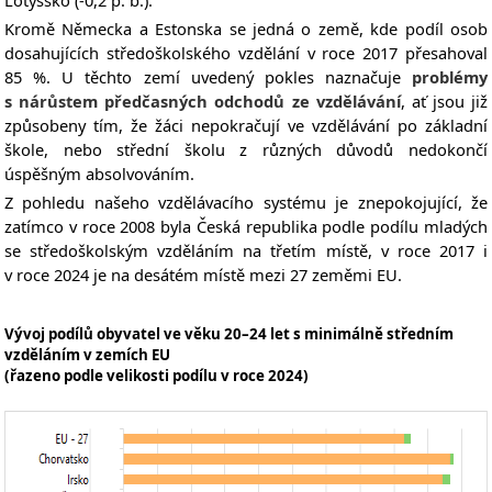
Lotyšsko (-0,2 p. b.).
Kromě Německa a Estonska se jedná o země, kde podíl osob
dosahujících středoškolského vzdělání v roce 2017 přesahoval
85 %. U těchto zemí uvedený pokles
naznačuje
problémy
s nárůstem předčasných odchodů ze vzdělávání
, ať jsou již
způsobeny tím, že žáci nepokračují ve vzdělávání po základní
škole, nebo střední školu z různých důvodů nedokončí
úspěšným absolvováním.
Z pohledu našeho vzdělávacího systému je znepokojující, že
zatímco v roce 2008 byla Česká republika podle podílu mladých
se středoškolským vzděláním na třetím místě, v roce 2017 i
v roce 2024 je na desátém místě mezi 27 zeměmi EU.
Vývoj podílů obyvatel ve věku 20–24 let s minimálně středním
vzděláním v zemích EU
(řazeno podle velikosti podílu v roce 2024)