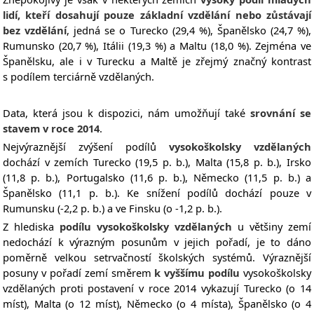
lidí, kteří dosahují
pouze základní vzdělání nebo zůstávají
bez vzdělání
, jedná se o Turecko (29,4 %), Španělsko (24,7 %),
Rumunsko (20,7 %), Itálii (19,3 %) a Maltu (18,0 %). Zejména ve
Španělsku, ale i v Turecku a Maltě je zřejmý značný kontrast
s podílem terciárně vzdělaných.
Data, která jsou k dispozici, nám umožňují také
srovnání se
stavem v roce 2014
.
Nejvýraznější zvýšení podílů
vysokoškolsky vzdělaných
dochází v zemích Turecko (19,5 p. b.), Malta (15,8 p. b.), Irsko
(11,8 p. b.), Portugalsko (11,6 p. b.), Německo (11,5 p. b.) a
Španělsko (11,1 p. b.). Ke snížení podílů dochází pouze v
Rumunsku (-2,2 p. b.) a ve Finsku (o -1,2 p. b.).
Z hlediska
podílu vysokoškolsky vzdělaných
u většiny zemí
nedochází k výrazným posunům v jejich pořadí, je to dáno
poměrně velkou setrvačností školských systémů. Výraznější
posuny v pořadí zemí směrem
k vyššímu podílu
vysokoškolsky
vzdělaných proti postavení v roce 2014 vykazují Turecko (o 14
míst), Malta (o 12 míst), Německo (o 4 místa), Španělsko (o 4