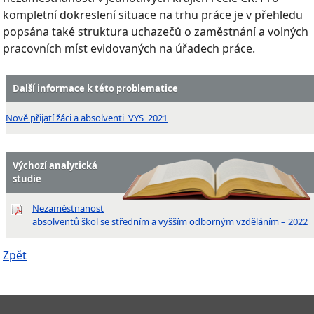
kompletní dokreslení situace na trhu práce je v přehledu
popsána také struktura uchazečů o zaměstnání a volných
pracovních míst evidovaných na úřadech práce.
Další informace k této problematice
Nově přijatí žáci a absolventi_VYS_2021
Výchozí analytická
studie
Nezaměstnanost
absolventů škol se středním a vyšším odborným vzděláním – 2022
Zpět