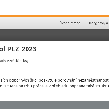
Úvodní strana
Obory, školy a
ol_PLZ_2023
ol v Plzeňském kraji
šších odborných škol poskytuje porovnání nezaměstnanosti
slení situace na trhu práce je v přehledu popsána také stru