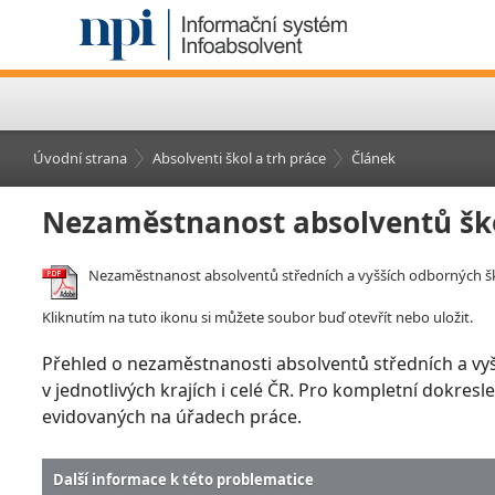
Úvodní strana
Absolventi škol a trh práce
Článek
Nezaměstnanost absolventů šk
Nezaměstnanost absolventů středních a vyšších odborných šk
Kliknutím na tuto ikonu si můžete soubor buď otevřít nebo uložit.
Přehled o nezaměstnanosti absolventů středních a vy
v jednotlivých krajích i celé ČR. Pro kompletní dokre
evidovaných na úřadech práce.
Další informace k této problematice