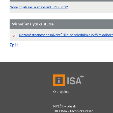
Nově přijatí žáci a absolventi_PLZ_2022
Výchozí analytická studie
Nezaměstnanost absolventů škol se středním a vyšším odbor
Zpět
O projektu
NPI ČR – obsah
TREXIMA – technické řešení