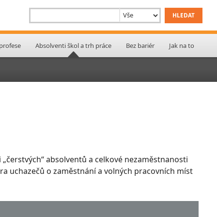
 profese
Absolventi škol a trh práce
Bez bariér
Jak na to
 „čerstvých“ absolventů a celkové nezaměstnanosti
ktura uchazečů o zaměstnání a volných pracovních míst