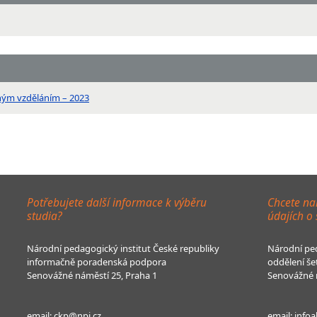
ným vzděláním – 2023
Potřebujete další informace k výběru
Chcete na
studia?
údajích o
Národní pedagogický institut České republiky
Národní ped
informačně poradenská podpora
oddělení še
Senovážné náměstí 25, Praha 1
Senovážné n
email:
ckp@npi.cz
email:
infoa