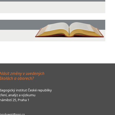
hlásit změny v uvedených
 školách a oborech?
agogický institut České republiky
tření, analýz a výzkumu
áměstí 25, Praha 1
bsolvent@npi.cz