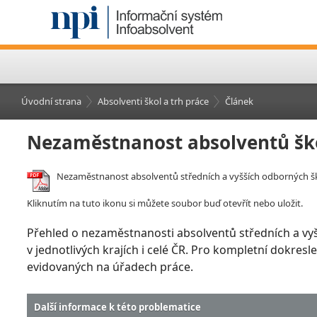
Úvodní strana
Absolventi škol a trh práce
Článek
Nezaměstnanost absolventů šk
Nezaměstnanost absolventů středních a vyšších odborných šk
Kliknutím na tuto ikonu si můžete soubor buď otevřít nebo uložit.
Přehled o nezaměstnanosti absolventů středních a vy
v jednotlivých krajích i celé ČR. Pro kompletní dokre
evidovaných na úřadech práce.
Další informace k této problematice