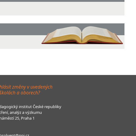
hlásit změny v uvedených
 školách a oborech?
agogický institut České republiky
tření, analýz a výzkumu
áměstí 25, Praha 1
bsolvent@npi.cz