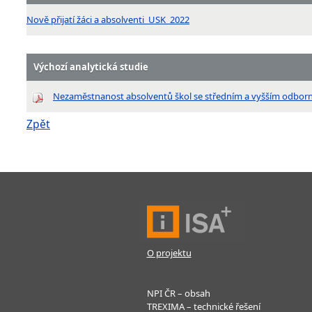
Nově přijatí žáci a absolventi_USK_2022
Výchozí analytická studie
Nezaměstnanost absolventů škol se středním a vyšším odbor
Zpět
O projektu
NPI ČR – obsah
TREXIMA – technické řešení