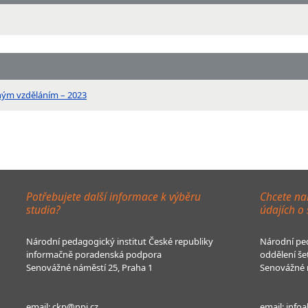
ným vzděláním – 2023
Potřebujete další informace k výběru
Chcete na
studia?
údajích o
Národní pedagogický institut České republiky
Národní ped
informačně poradenská podpora
oddělení še
Senovážné náměstí 25, Praha 1
Senovážné n
email:
ckp@npi.cz
email:
infoa