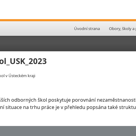
Úvodní strana
Obory, školy a
ol_USK_2023
ol v Ústeckém kraji
šších odborných škol poskytuje porovnání nezaměstnanosti
slení situace na trhu práce je v přehledu popsána také stru