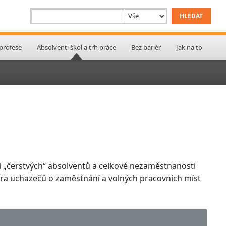
 profese
Absolventi škol a trh práce
Bez bariér
Jak na to
 „čerstvých“ absolventů a celkové nezaměstnanosti
ktura uchazečů o zaměstnání a volných pracovních míst