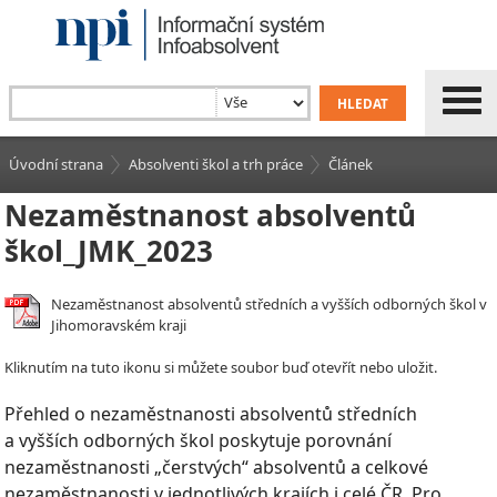
Úvodní strana
Absolventi škol a trh práce
Článek
Nezaměstnanost absolventů
škol_JMK_2023
Nezaměstnanost absolventů středních a vyšších odborných škol v
Jihomoravském kraji
Kliknutím na tuto ikonu si můžete soubor buď otevřít nebo uložit.
Přehled o nezaměstnanosti absolventů středních
a vyšších odborných škol poskytuje porovnání
nezaměstnanosti „čerstvých“ absolventů a celkové
nezaměstnanosti v jednotlivých krajích i celé ČR. Pro