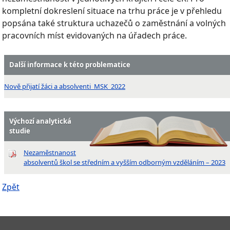
kompletní dokreslení situace na trhu práce je v přehledu
popsána také struktura uchazečů o zaměstnání a volných
pracovních míst evidovaných na úřadech práce.
Další informace k této problematice
Nově přijatí žáci a absolventi_MSK_2022
Výchozí analytická
studie
Nezaměstnanost
absolventů škol se středním a vyšším odborným vzděláním – 2023
Zpět