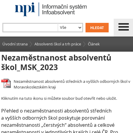
Úvodní strana
Absolventi škol a trh práce
Článek
Nezaměstnanost absolventů
škol_MSK_2023
Nezaměstnanost absolventů středních a vyšších odborných škol v
Moravskoslezském kraji
Kliknutím na tuto ikonu si můžete soubor buď otevřít nebo uložit.
Přehled o nezaměstnanosti absolventů středních
a vyšších odborných škol poskytuje porovnání
nezaměstnanosti „čerstvých“ absolventů a celkové
nezaměstnanosti v jednotlivých krajích i celé ČR. Pro