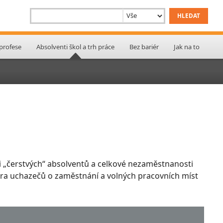
 profese
Absolventi škol a trh práce
Bez bariér
Jak na to
 „čerstvých“ absolventů a celkové nezaměstnanosti
ktura uchazečů o zaměstnání a volných pracovních míst