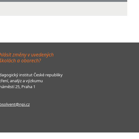
hlásit změny v uvedených
 školách a oborech?
agogický institut České republiky
tření, analýz a výzkumu
áměstí 25, Praha 1
bsolvent@npi.cz