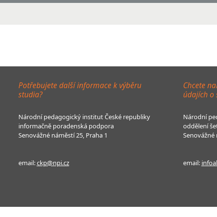
Potřebujete další informace k výběru
Chcete na
studia?
údajích o
Národní pedagogický institut České republiky
Národní ped
informačně poradenská podpora
oddělení še
Senovážné náměstí 25, Praha 1
Senovážné n
email:
ckp@npi.cz
email:
infoa