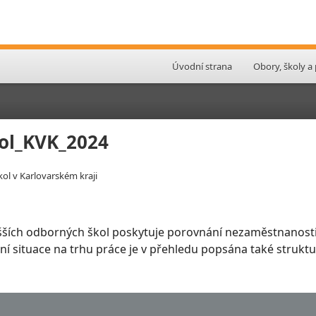
Úvodní strana
Obory, školy a
ol_KVK_2024
ol v Karlovarském kraji
šších odborných škol poskytuje porovnání nezaměstnanosti
slení situace na trhu práce je v přehledu popsána také stru