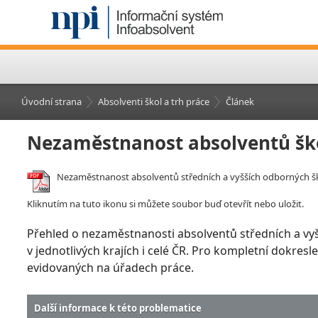
Úvodní strana
Absolventi škol a trh práce
Článek
Nezaměstnanost absolventů šk
Nezaměstnanost absolventů středních a vyšších odborných šk
Kliknutím na tuto ikonu si můžete soubor buď otevřít nebo uložit.
Přehled o nezaměstnanosti absolventů středních a vy
v jednotlivých krajích i celé ČR. Pro kompletní dokre
evidovaných na úřadech práce.
Další informace k této problematice