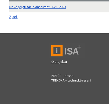
Nově přijatí žáci a absolventi_KVK_2023
Zpět
O projektu
NPI ČR – obsah
TREXIMA – technické řešení