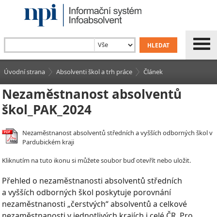
Úvodní strana
Absolventi škol a trh práce
Článek
Nezaměstnanost absolventů
škol_PAK_2024
Nezaměstnanost absolventů středních a vyšších odborných škol v
Pardubickém kraji
Kliknutím na tuto ikonu si můžete soubor buď otevřít nebo uložit.
Přehled o nezaměstnanosti absolventů středních
a vyšších odborných škol poskytuje porovnání
nezaměstnanosti „čerstvých“ absolventů a celkové
nezaměstnanosti v jednotlivých krajích i celé ČR. Pro