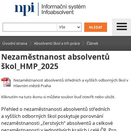
Úvodní strana
Absolventi škol a trh práce
Článek
Nezaměstnanost absolventů
škol_HMP_2025
Nezaměstnanost absolventů středních a vyšších odborných škol v
Hlavním městě Praha
Kliknutím na tuto ikonu si můžete soubor buď otevřít nebo uložit.
Přehled o nezaměstnanosti absolventů středních
a vyšších odborných škol poskytuje porovnání
nezaměstnanosti „čerstvých“ absolventů a celkové
nezaměstnanosti v jednotlivých krajích i celé ČR. Pro