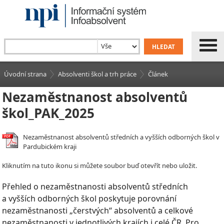
Úvodní strana
Absolventi škol a trh práce
Článek
Nezaměstnanost absolventů
škol_PAK_2025
Nezaměstnanost absolventů středních a vyšších odborných škol v
Pardubickém kraji
Kliknutím na tuto ikonu si můžete soubor buď otevřít nebo uložit.
Přehled o nezaměstnanosti absolventů středních
a vyšších odborných škol poskytuje porovnání
nezaměstnanosti „čerstvých“ absolventů a celkové
nezaměstnanosti v jednotlivých krajích i celé ČR. Pro