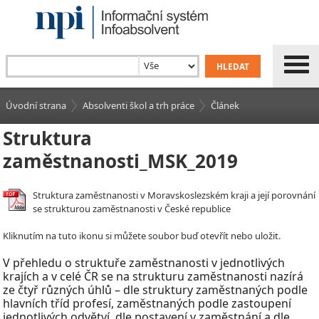
Úvodní strana
Absolventi škol a trh práce
Článek
Struktura
zaměstnanosti_MSK_2019
Struktura zaměstnanosti v Moravskoslezském kraji a její porovnání
se strukturou zaměstnanosti v České republice
Kliknutím na tuto ikonu si můžete soubor buď otevřít nebo uložit.
V
přehledu o struktuře zaměstnanosti v
jednotlivých
krajích a v celé ČR se na strukturu zaměstnanosti nazírá
ze čtyř různých úhlů – dle struktury zaměstnaných podle
hlavních tříd profesí, zaměstnaných podle zastoupení
jednotlivých odvětví, dle postavení v
zaměstnání a dle