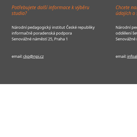
Potřebujete další informace k výběru
Chcete na
studia?
údajích o
Národní pedagogický institut České republiky
Národní ped
informačně poradenská podpora
oddělení še
Senovážné náměstí 25, Praha 1
Senovážné n
email:
ckp@npi.cz
email:
infoa