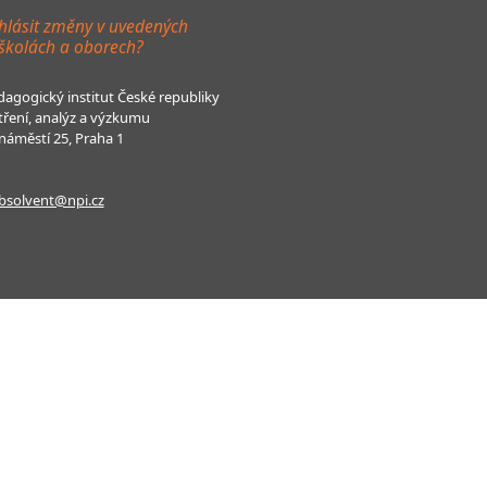
hlásit změny v uvedených
 školách a oborech?
agogický institut České republiky
tření, analýz a výzkumu
áměstí 25, Praha 1
bsolvent@npi.cz