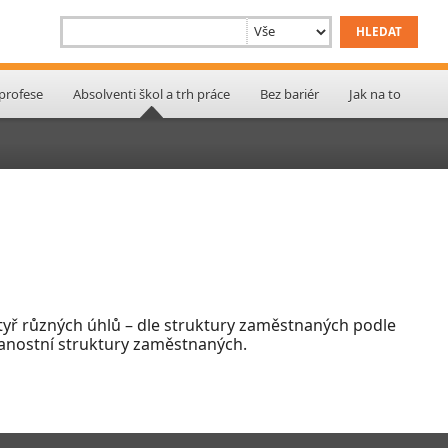
 profese
Absolventi škol a trh práce
Bez bariér
Jak na to
 čtyř různých úhlů – dle struktury zaměstnaných podle
lanostní struktury zaměstnaných.