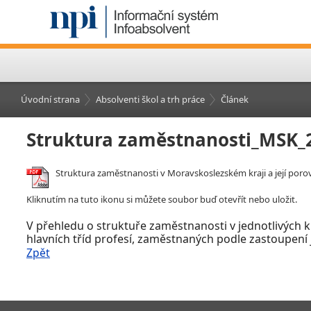
Úvodní strana
Absolventi škol a trh práce
Článek
Struktura zaměstnanosti_MSK_
Struktura zaměstnanosti v Moravskoslezském kraji a její poro
Kliknutím na tuto ikonu si můžete soubor buď otevřít nebo uložit.
V
přehledu o struktuře zaměstnanosti v
jednotlivých 
hlavních tříd profesí, zaměstnaných podle zastoupení j
Zpět