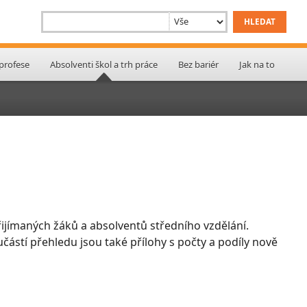
 profese
Absolventi škol a trh práce
Bez bariér
Jak na to
ijímaných žáků a absolventů středního vzdělání.
učástí přehledu jsou také přílohy s počty a podíly nově