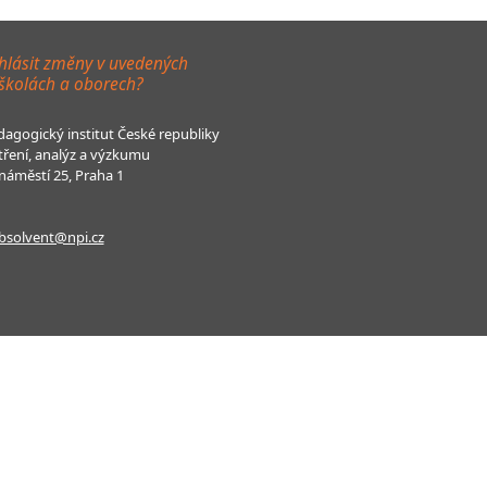
hlásit změny v uvedených
 školách a oborech?
agogický institut České republiky
tření, analýz a výzkumu
áměstí 25, Praha 1
bsolvent@npi.cz