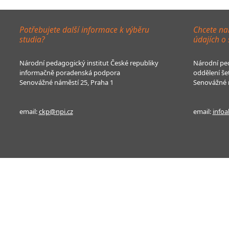
Potřebujete další informace k výběru
Chcete na
studia?
údajích o
Národní pedagogický institut České republiky
Národní ped
informačně poradenská podpora
oddělení še
Senovážné náměstí 25, Praha 1
Senovážné n
email:
ckp@npi.cz
email:
infoa