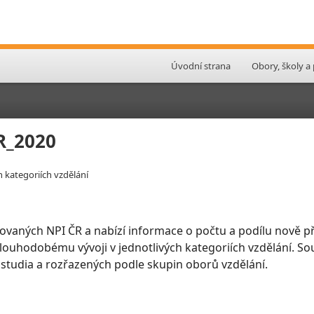
Úvodní strana
Obory, školy a
ČR_2020
h kategoriích vzdělání
ovaných NPI ČR a nabízí informace o počtu a podílu nově př
 dlouhodobému vývoji v jednotlivých kategoriích vzdělání. So
 studia a rozřazených podle skupin oborů vzdělání.