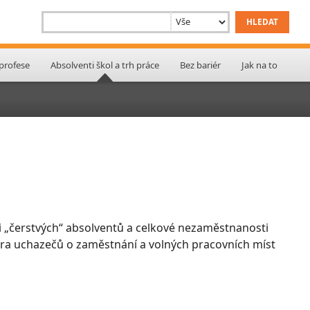
 profese
Absolventi škol a trh práce
Bez bariér
Jak na to
 „čerstvých“ absolventů a celkové nezaměstnanosti
ktura uchazečů o zaměstnání a volných pracovních míst