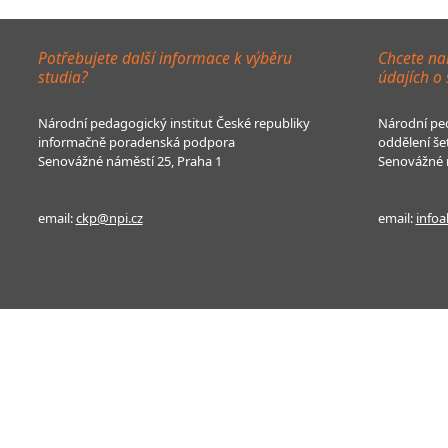
Potřebujete další informace k výběru
Chcete na
studia?
údajích o
Národní pedagogický institut České republiky
Národní ped
informačně poradenská podpora
oddělení še
Senovážné náměstí 25, Praha 1
Senovážné n
email:
ckp@npi.cz
email:
infoa