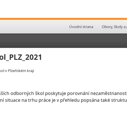
Úvodní strana
Obory, školy a
ol_PLZ_2021
ol v Plzeňském kraji
šších odborných škol poskytuje porovnání nezaměstnanosti
slení situace na trhu práce je v přehledu popsána také stru