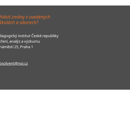
hlásit změny v uvedených
 školách a oborech?
agogický institut České republiky
tření, analýz a výzkumu
áměstí 25, Praha 1
bsolvent@npi.cz