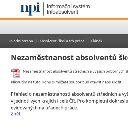
Úvodní strana
Absolventi škol a trh práce
Článek
Nezaměstnanost absolventů šk
Nezaměstnanost absolventů středních a vyšších odborných šk
Kliknutím na tuto ikonu si můžete soubor buď otevřít nebo uložit.
Přehled o nezaměstnanosti absolventů středních a vy
v jednotlivých krajích i celé ČR. Pro kompletní dokre
evidovaných na úřadech práce.
Zpět