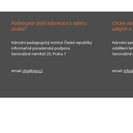
Potřebujete další informace k výběru
Chcete na
studia?
údajích o
Národní pedagogický institut České republiky
Národní ped
informačně poradenská podpora
oddělení še
Senovážné náměstí 25, Praha 1
Senovážné n
email:
ckp@npi.cz
email:
infoa