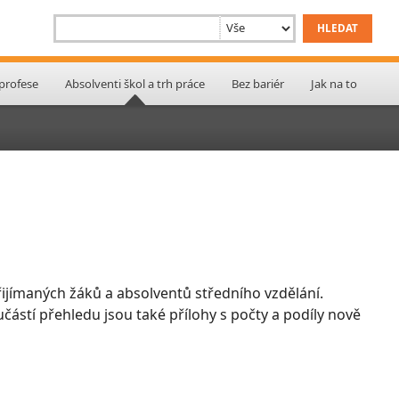
 profese
Absolventi škol a trh práce
Bez bariér
Jak na to
ijímaných žáků a absolventů středního vzdělání.
učástí přehledu jsou také přílohy s počty a podíly nově