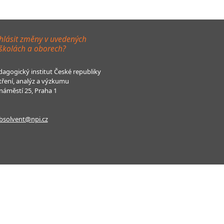
hlásit změny v uvedených
 školách a oborech?
agogický institut České republiky
tření, analýz a výzkumu
áměstí 25, Praha 1
bsolvent@npi.cz