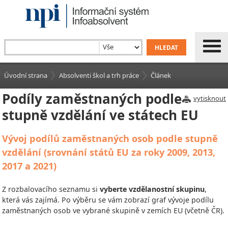
Úvodní strana
Absolventi škol a trh práce
Článek
Podíly zaměstnaných podle
vytisknout
stupně vzdělání ve státech EU
Vývoj podílů zaměstnaných osob podle stupně
vzdělání (srovnání států EU za roky 2009, 2013,
2017 a 2021)
Z rozbalovacího seznamu si
vyberte vzdělanostní skupinu
,
která vás zajímá. Po výběru se vám zobrazí graf vývoje podílu
zaměstnaných osob ve vybrané skupině v zemích EU (včetně ČR).