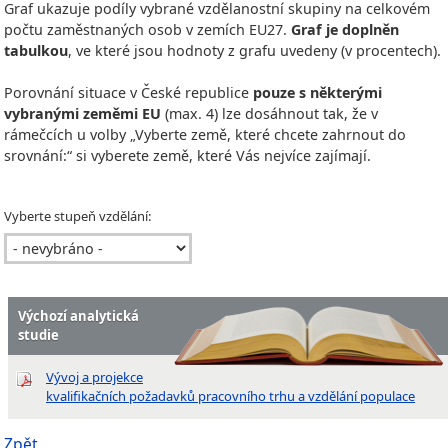
Graf ukazuje podíly vybrané vzdělanostní skupiny na celkovém
počtu zaměstnaných osob v zemích EU27.
Graf je doplněn
tabulkou
, ve které jsou hodnoty z grafu uvedeny (v procentech).
Porovnání situace v České republice
pouze s některými
vybranými zeměmi EU
(max. 4) lze dosáhnout tak, že v
rámečcích u volby „Vyberte země, které chcete zahrnout do
srovnání:“ si vyberete země, které Vás nejvíce zajímají.
Vyberte stupeň vzdělání:
Výchozí analytická
studie
Vývoj a projekce
kvalifikačních požadavků pracovního trhu a vzdělání populace
Zpět