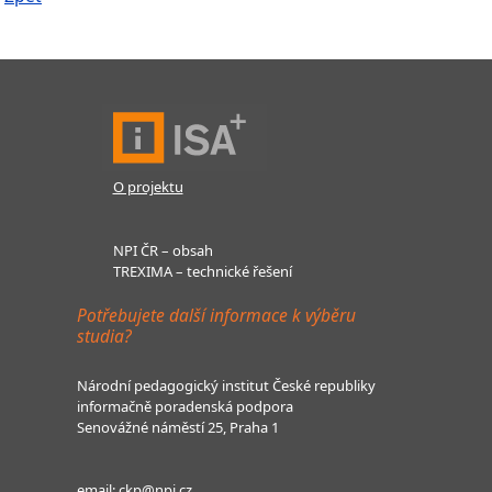
O projektu
NPI ČR – obsah
TREXIMA – technické řešení
Potřebujete další informace k výběru
studia?
Národní pedagogický institut České republiky
informačně poradenská podpora
Senovážné náměstí 25, Praha 1
email:
ckp@npi.cz