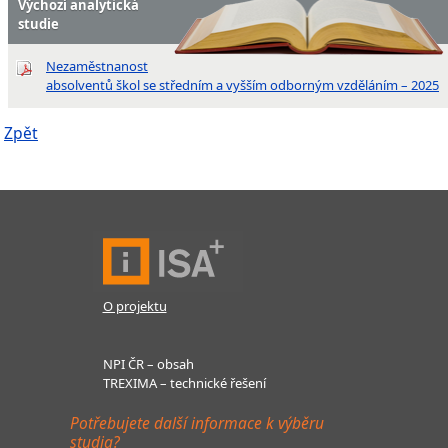
Výchozí analytická
studie
Nezaměstnanost
absolventů škol se středním a vyšším odborným vzděláním – 2025
Zpět
O projektu
NPI ČR – obsah
TREXIMA – technické řešení
Potřebujete další informace k výběru
studia?