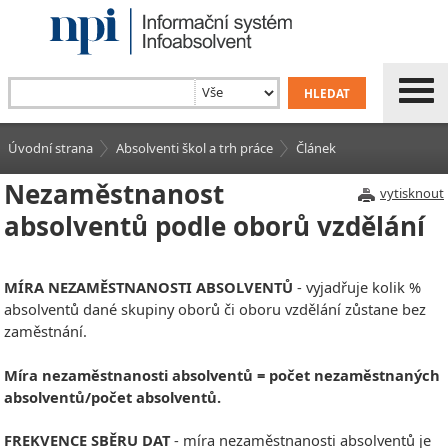
Úvodní strana
Absolventi škol a trh práce
Článek
Nezaměstnanost
vytisknout
absolventů podle oborů vzdělání
MÍRA NEZAMĚSTNANOSTI ABSOLVENTŮ
- vyjadřuje kolik %
absolventů dané skupiny oborů či oboru vzdělání zůstane bez
zaměstnání.
Míra nezaměstnanosti absolventů = počet nezaměstnaných
absolventů/počet absolventů.
FREKVENCE SBĚRU DAT
- míra nezaměstnanosti absolventů je