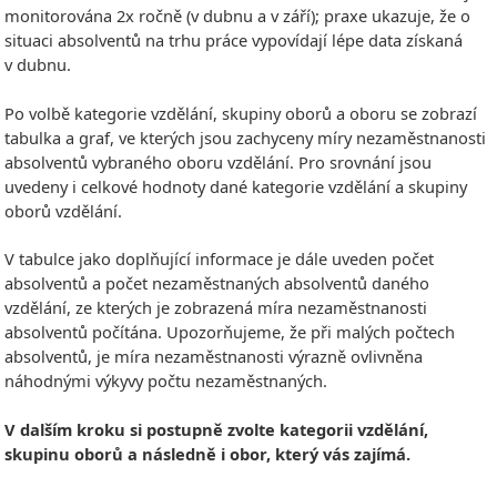
monitorována 2x ročně (v dubnu a v září); praxe ukazuje, že o
situaci absolventů na trhu práce vypovídají lépe data získaná
v dubnu.
Po volbě kategorie vzdělání, skupiny oborů a oboru se zobrazí
tabulka a graf, ve kterých jsou zachyceny míry nezaměstnanosti
absolventů vybraného oboru vzdělání. Pro srovnání jsou
uvedeny i celkové hodnoty dané kategorie vzdělání a skupiny
oborů vzdělání.
V tabulce jako doplňující informace je dále uveden počet
absolventů a počet nezaměstnaných absolventů daného
vzdělání, ze kterých je zobrazená míra nezaměstnanosti
absolventů počítána. Upozorňujeme, že při malých počtech
absolventů, je míra nezaměstnanosti výrazně ovlivněna
náhodnými výkyvy počtu nezaměstnaných.
V dalším kroku si postupně zvolte kategorii vzdělání,
skupinu oborů a následně i obor, který vás zajímá.