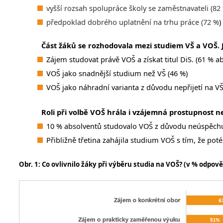
vyšší rozsah spolupráce školy se zaměstnavateli (82
předpoklad dobrého uplatnění na trhu práce (72 %
)
Část žáků se rozhodovala mezi studiem VŠ a VOŠ. 
Zájem studovat právě VOŠ a získat titul DiS. (61 % a
VOŠ jako snadnější studium než VŠ (46 %)
VOŠ jako náhradní varianta z důvodu nepřijetí na VŠ
Roli při volbě VOŠ hrála i vzájemná prostupnost n
10 % absolventů studovalo VOŠ z důvodu neúspěch
Přibližně třetina zahájila studium VOŠ s tím, že poté
Obr. 1: Co ovlivnilo žáky při výběru studia na VOŠ? (v % odpově