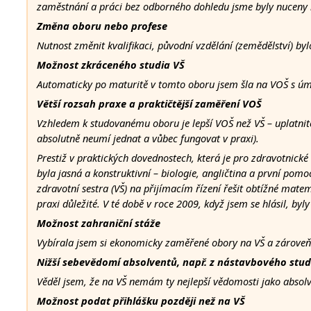
zaměstnání a práci bez odborného dohledu jsme byly nuceny k
Změna oboru nebo profese
Nutnost změnit kvalifikaci, původní vzdělání (zemědělství) by
Možnost zkráceného studia VŠ
Automaticky po maturitě v tomto oboru jsem šla na VOŠ s úmys
Větší rozsah praxe a praktičtější zaměření VOŠ
Vzhledem k studovanému oboru je lepší VOŠ než VŠ – uplatnitel
absolutně neumí jednat a vůbec fungovat v praxi).
Prestiž v praktických dovednostech, která je pro zdravotnické 
byla jasná a konstruktivní – biologie, angličtina a první pomoc
zdravotní sestra (VŠ) na přijímacím řízení řešit obtížné mate
praxi důležité. V té době v roce 2009, když jsem se hlásil, by
Možnost zahraniční stáže
Vybírala jsem si ekonomicky zaměřené obory na VŠ a zároveň
Nižší sebevědomí absolventů, např. z nástavbového stud
Věděl jsem, že na VŠ nemám ty nejlepší vědomosti jako absolve
Možnost podat přihlášku později než na VŠ