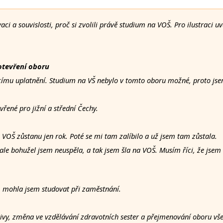
i a souvislosti, proč si zvolili právě studium na VOŠ. Pro ilustraci 
otevření oboru
ucímu uplatnění. Studium na VŠ nebylo v tomto oboru možné, proto jse
řené pro jižní a střední Čechy.
a VOŠ zůstanu jen rok. Poté se mi tam zalíbilo a už jsem tam zůstala.
 ale bohužel jsem neuspěla, a tak jsem šla na VOŠ. Musím říci, že jsem
, mohla jsem studovat při zaměstnání.
y, změna ve vzdělávání zdravotních sester a přejmenování oboru všeo