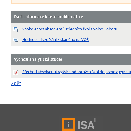
Další informace k této problematice
Spokojenost absolventů středních škol s volbou oboru
Hodnocení vzdělání získaného na VOŠ
Výchozí analytická studie
Přechod absolventů vyšších odborných škol do praxe a jejich up
Zpět