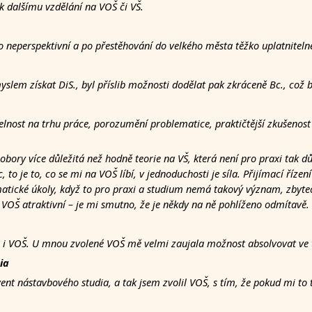
 dalšímu vzdělání na VOŠ či VŠ.
lo neperspektivní a po přestěhování do velkého města těžko uplatniteln
lem získat DiS., byl příslib možnosti dodělat pak zkráceně Bc., což 
nost na trhu práce, porozumění problematice, praktičtější zkušenost (
obory více důležitá než hodně teorie na VŠ, která není pro praxi tak d
, to je to, co se mi na VOŠ líbí, v jednoduchosti je síla. Přijímací říz
matické úkoly, když to pro praxi a studium nemá takový význam, zbyteč
ly VOŠ atraktivní – je mi smutno, že je někdy na ně pohlíženo odmítavě.
 i VOŠ. U mnou zvolené VOŠ mě velmi zaujala možnost absolvovat ve t
ia
nt nástavbového studia, a tak jsem zvolil VOŠ, s tím, že pokud mi to 