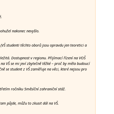
é.
bohužel nakonec nevyšlo.
VŠ studenti těchto oborů jsou opravdu jen teoretici a
ůležitá. Dostupnost v regionu. Přijímací řízení na VOŠ
ení na VŠ se mi jeví zbytečně těžké – proč by měla budoucí
ně se student z VŠ zaměřuje na věci, které nejsou pro
řetím ročníku 5měsíční zahraniční stáž.
tam půjde, můžu to zkusit dál na VŠ.