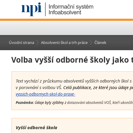
Úvodní strana
Absolventi škol a trh práce
Článek
Volba vyšší odborné školy jako 
Text vychází z průzkumu absolventů vyšších odborných škol s o
v porovnání s volbou VŠ.
Celá publikace, ze které jsou údaje 
vyssich-odbornych-skol-do-praxe-
Poznámka:
Údaje byly zjištěny z
dotazování absolventů VOŠ, kteří ukončil
Vyšší odborná škola