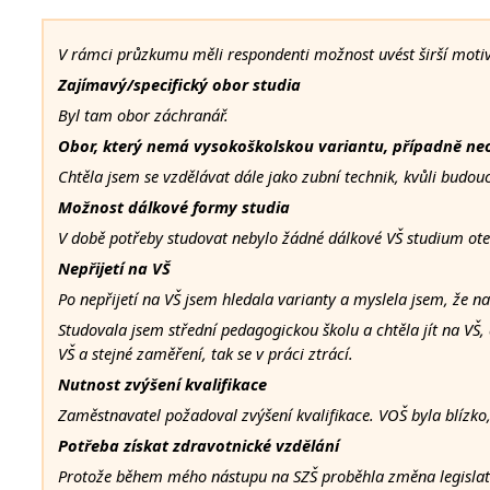
V rámci průzkumu měli respondenti možnost uvést širší motivac
Zajímavý/specifický obor studia
Byl tam obor záchranář.
Obor, který nemá vysokoškolskou variantu, případně ne
Chtěla jsem se vzdělávat dále jako zubní technik, kvůli budo
Možnost dálkové formy studia
V době potřeby studovat nebylo žádné dálkové VŠ studium otev
Nepřijetí na VŠ
Po nepřijetí na VŠ jsem hledala varianty a myslela jsem, že n
Studovala jsem střední pedagogickou školu a chtěla jít na VŠ,
VŠ a stejné zaměření, tak se v práci ztrácí.
Nutnost zvýšení kvalifikace
Zaměstnavatel požadoval zvýšení kvalifikace. VOŠ byla blízko
Potřeba získat zdravotnické vzdělání
Protože během mého nástupu na SZŠ proběhla změna legislativ