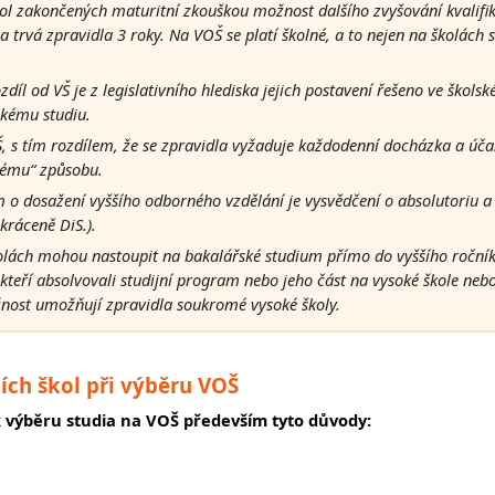
kol zakončených maturitní zkouškou možnost dalšího zvyšování kvalifi
ia trvá zpravidla 3 roky. Na VOŠ se platí školné, a to nejen na školách
zdíl od VŠ je z legislativního hlediska jejich postavení řešeno ve ško
skému studiu.
 s tím rozdílem, že se zpravidla vyžaduje každodenní docházka a účas
skému“ způsobu.
 o dosažení vyššího odborného vzdělání je vysvědčení o absolutoriu a
kráceně DiS.).
olách mohou nastoupit na bakalářské studium přímo do vyššího ročník
kteří absolvovali studijní program nebo jeho část na vysoké škole nebo
žnost umožňují zpravidla soukromé vysoké školy.
ích škol při výběru VOŠ
k výběru studia na VOŠ především tyto důvody: