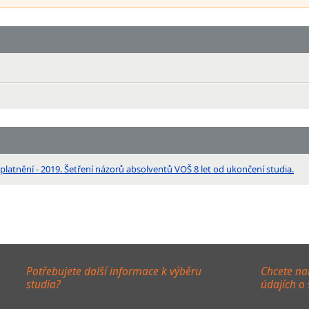
latnění - 2019. Šetření názorů absolventů VOŠ 8 let od ukončení studia.
Potřebujete další informace k výběru
Chcete na
studia?
údajích o