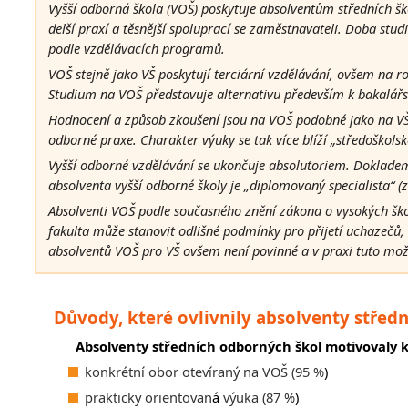
Vyšší odborná škola (VOŠ) poskytuje absolventům středních š
delší praxí a těsnější spoluprací se zaměstnavateli. Doba stud
podle vzdělávacích programů.
VOŠ stejně jako VŠ poskytují terciární vzdělávání, ovšem na ro
Studium na VOŠ představuje alternativu především k bakalář
Hodnocení a způsob zkoušení jsou na VOŠ podobné jako na VŠ,
odborné praxe. Charakter výuky se tak více blíží „středoškol
Vyšší odborné vzdělávání se ukončuje absolutoriem. Dokladem
absolventa vyšší odborné školy je
„
diplomovaný specialista
“
(z
Absolventi VOŠ podle současného znění zákona o vysokých šk
fakulta může stanovit odlišné podmínky pro přijetí uchazečů, 
absolventů VOŠ pro VŠ ovšem není povinné a v praxi tuto mo
Důvody, které ovlivnily absolventy středn
Absolventy středních odborných škol motivovaly 
konkrétní obor otevíraný na VOŠ (95 %
)
prakticky orientovan
á
výuka (87 %
)