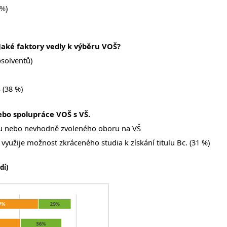
 %
)
Jaké faktory vedly k výběru VOŠ?
bsolventů)
 (38 %)
ebo spolupráce VOŠ s VŠ.
u nebo nevhodně zvoleného oboru na VŠ
 využije možnost zkráceného studia k získání titulu Bc. (31 %)
dí)