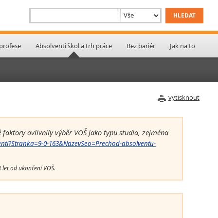
 profese
Absolventi škol a trh práce
Bez bariér
Jak na to
vytisknout
 faktory ovlivnily výběr VOŠ jako typu studia, zejména
lventi?Stranka=9-0-163&NazevSeo=Prechod-absolventu-
 let od ukončení VOŠ.