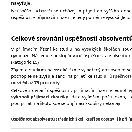
navyšuje.
N
eúspěšní uchazeči se ucházejí o přijetí do vyššího odb
úspěšnost v přijímacím řízení je tedy poměrně vysoká. Je to 
Celkové srovnání úspěšnosti absolventů 
V přijímacím řízení ke studiu
na vysokých školách
souvi
gymnázií. Následuje odstupňovaně úspěšnost absolventů m
(kategorie L5).
Zájem o studium na vysoké škole vyjádřený dostavením se 
pochopitelně zvyšuje šanci na přijetí ke studiu.
Úspěšnost 
mezi 94 až 75 procenty.
Celkové srovnání úspěšnosti
v přijímacím řízení v jednotli
vykonali přijímací zkoušky.
Jde o vyjádření počtu osob, i 
jsou přijati na školy, kde se přijímací zkoušky nekonají.
Úspěšnost absolventů středních škol, kteří se dostavili k přij