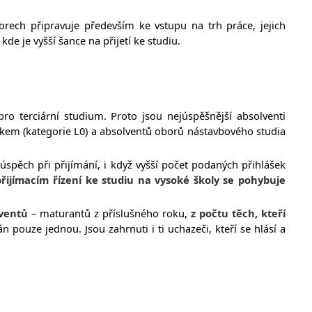
orech připravuje především ke vstupu na trh práce, jejich
de je vyšší šance na přijetí ke studiu.
ro terciární studium. Proto jsou nejúspěšnější absolventi
em (kategorie L0) a absolventů oborů nástavbového studia
pěch při přijímání, i když vyšší počet podaných přihlášek
přijímacím řízení ke studiu na vysoké školy se pohybuje
lventů
– maturantů z příslušného roku,
z počtu těch, kteří
tán pouze jednou. J
sou zahrnuti i ti uchazeči, kteří se hlásí a