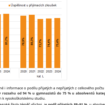
né i informace o podílu přijatých a nepřijatých z celkového počt
 v rozsahu od 94 % u gymnazistů do 75 % u absolventů kateg
ch k vysokoškolskému studiu.
 vysoké školy téměř všichni, je
podíl přijatých 88–91 %,
u absolv