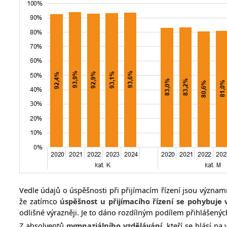
Vedle údajů o úspěšnosti při přijímacím řízení jsou význam
že zatímco
úspěšnost u přijímacího řízení se pohybuje
odlišné výrazněji. Je to dáno rozdílným podílem přihlášený
Z absolventů
gymnaziálního vzdělávání
, kteří se hlásí na