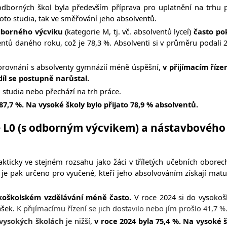
borných škol byla především příprava pro uplatnění na trhu p
to studia, tak ve směřování jeho absolventů.
odborného výcviku
(kategorie M, tj. vč. absolventů lyceí)
často pok
tů daného roku, což je 78,3 %. Absolventi si v průměru podali 2,5
orovnání s absolventy gymnázií méně úspěšní,
v přijímacím říze
díl se postupně narůstal.
studia nebo přechází na trh práce.
87,7 %. Na vysoké školy bylo přijato 78,9 % absolventů.
 L0 (s odborným výcvikem) a nástavbového st
akticky ve stejném rozsahu jako žáci v tříletých učebních oborech
e pak určeno pro vyučené, kteří jeho absolvováním získají maturi
okoškolském vzdělávání méně často.
V roce 2024 si do vysokoš
ášek.
K přijímacímu řízení se jich dostavilo nebo jím prošlo 41,7 %
 vysokých školách
je nižší,
v roce 2024 byla 75,4 %. Na vysoké š