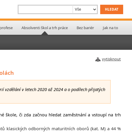
 profese
Absolventi škol a trh práce
Bez bariér
Jak na to
vytisknout
kolách
rií vzdělání v letech 2020 až 2024 a o podílech přijatých
né škole, či zda začnou hledat zaměstnání a vstoupí na trh
ntů klasických odborných maturitních oborů (kat. M) a 44 %