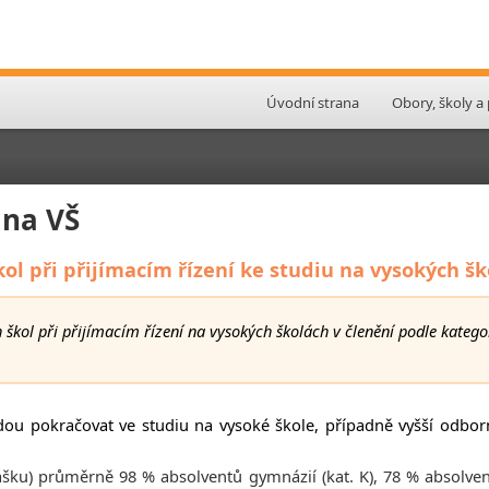
Úvodní strana
Obory, školy a
 na VŠ
ol při přijímacím řízení ke studiu na vysokých š
 škol při přijímacím řízení na vysokých školách v členění podle katego
dou pokračovat ve studiu na vysoké škole, případně vyšší odbor
ášku) průměrně 98 % absolventů gymnázií (kat. K), 78 % absolve