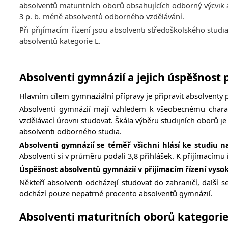
absolventů maturitních oborů obsahujících odborný výcvik a 
3 p. b. méně absolventů odborného vzdělávání.
Při přijímacím řízení jsou absolventi středoškolského stud
absolventů kategorie L.
Absolventi gymnázií a jejich úspěšnost p
Hlavním cílem gymnaziální přípravy je připravit absolventy
Absolventi gymnázií mají vzhledem k všeobecnému charakte
vzdělávací úrovni studovat. Škála výběru studijních oborů 
absolventi odborného studia.
Absolventi gymnázií
se téměř všichni hlásí ke studiu n
Absolventi si v průměru podali 3,8 přihlášek. K přijímacímu ř
Úspěšnost absolventů gymnázií
v přijímacím řízení vyso
Někteří absolventi odcházejí studovat do zahraničí, další
s
odchází pouze nepatrné procento absolventů gymnázií.
Absolventi maturitních oborů kategorie 