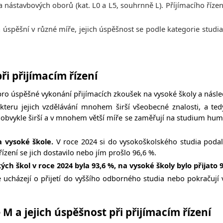
nástavbových oborů (kat. L0 a L5, souhrnně L). Příjímacího řízen
ia úspěšní v různé míře, jejich úspěšnost se podle kategorie stud
ři přijímacím řízení
 pro úspěšné vykonání přijímacích zkoušek na vysoké školy a nás
ru jejich vzdělávání mnohem širší všeobecné znalosti, a tedy i
je obvykle širší a v mnohem větší míře se zaměřují na studium hum
a vysoké škole.
V
roce 2024 si do vysokoškolského studia podal
ízení se jich dostavilo nebo jím prošlo 96,6 %.
kých škol v roce 2024 byla 93,6 %, na vysoké školy bylo přijato 
e ucházejí o přijetí do vyššího odborného studia nebo pokračují 
M a jejich úspěšnost při přijímacím řízení