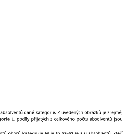
u absolventů dané kategorie. Z uvedených obrázků je zřejmé,
orie L
, podíly přijatých z celkového počtu absolventů jsou
entů oborů
kategorie M je to 57–62 %
a u absolventů, kteří