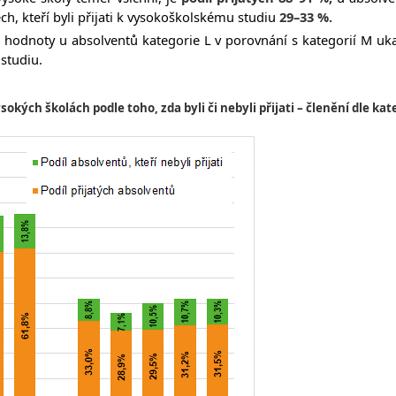
ěch, kteří byli přijati k vysokoškolskému studiu
29–33 %.
ší hodnoty u absolventů kategorie L v porovnání s kategorií M uka
studiu.
sokých školách podle toho, zda byli či nebyli přijati – členění dle kat