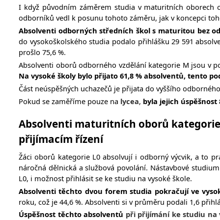
I když původním záměrem studia v maturitních oborech od
odborníků vedl k posunu tohoto záměru, jak v koncepci toho
Absolventi odborných středních škol s maturitou bez 
do vysokoškolského studia podalo přihlášku 29 591 absolven
prošlo 75,6 %.
Absolventi oborů odborného vzdělání kategorie M jsou v p
Na vysoké školy bylo přijato 61,8 % absolventů, tento po
Část n
eúspěšných uchazečů je přijata do vyššího odborného 
Pokud se zaměříme pouze na
lycea
,
byla jejich úspěšnost 
Absolventi maturitních oborů kategorie
přijímacím řízení
Žáci oborů kategorie L0 absolvují i odborný výcvik, a to pr
náročná dělnická a službová povolání. Nástavbové studium j
L0, i možnost přihlásit se ke studiu na vysoké škole.
Absolventi těchto dvou forem studia pokračují ve vys
roku, což je 44,6 %. Absolventi si v průměru podali 1,6 přihl
Úspěšnost těchto absolventů
při přijímání ke studiu na