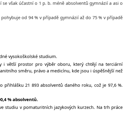
í se však účastní o 1 p. b. méně absolventů gymnázií a asi o
ia pohybuje od 94 % v případě gymnázií až do 75 % v případě
ledné vysokoškolské studium.
 větší prostor pro výběr oboru, který chtějí na terciární
anitního směru, právo a medicínu, kde jsou i úspěšnější než
o přihlášku 21 893 absolventů daného roku, což je 97,6 %.
90,4 % absolventů.
ve studiu v pomaturitních jazykových kurzech. Na trh práce