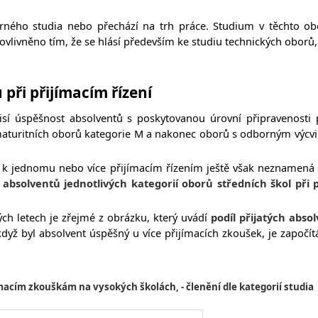
orného studia nebo přechází na trh práce. Studium v těchto ob
ovlivněno tím, že se hlásí především ke studiu technických oborů, k
při přijímacím řízení
sí úspěšnost absolventů s poskytovanou úrovní připravenosti p
aturitních oborů kategorie M a nakonec oborů s odborným výcvik
k jednomu nebo více přijímacím řízením ještě však neznamená ús
absolventů jednotlivých kategorií oborů středních škol při 
vých letech je zřejmé z obrázku, který uvádí
podíl přijatých abso
když byl absolvent úspěšný u více přijímacích zkoušek, je započí
ímacím zkouškám na vysokých školách, - členění dle kategorií studia