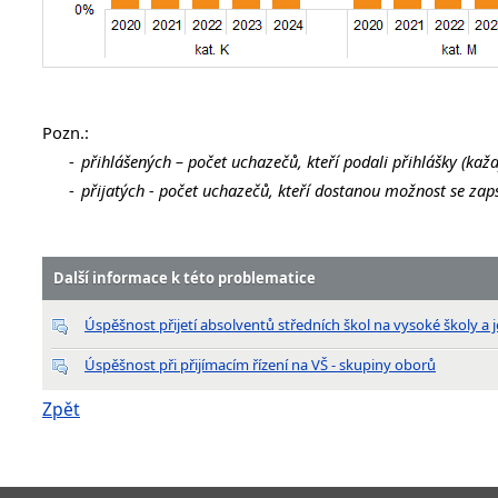
Pozn.:
-
přihlášených – počet uchazečů, kteří podali přihlášky (každ
-
přijatých - počet uchazečů, kteří dostanou možnost se zapsa
Další informace k této problematice
Úspěšnost přijetí absolventů středních škol na vysoké školy a je
Úspěšnost při přijímacím řízení na VŠ - skupiny oborů
Zpět