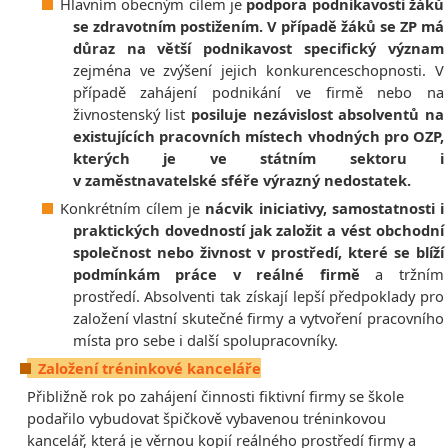
Hlavním obecným cílem je
podpora podnikavosti žáků
se zdravotním postižením. V případě žáků se ZP má
důraz na větší podnikavost specifický význam
zejména ve zvýšení jejich konkurenceschopnosti. V
případě zahájení podnikání ve firmě nebo na
živnostenský list
posiluje nezávislost absolventů na
existujících pracovních místech vhodných pro OZP,
kterých je ve státním sektoru i
v zaměstnavatelské sféře výrazný nedostatek.
Konkrétním cílem je
nácvik iniciativy, samostatnosti i
praktických dovedností jak založit a vést obchodní
společnost nebo živnost v prostředí, které se blíží
podmínkám práce v reálné firmě
a tržním
prostředí. Absolventi tak získají lepší předpoklady pro
založení vlastní skutečné firmy a vytvoření pracovního
místa pro sebe i další spolupracovníky.
Založení tréninkové kanceláře
Přibližně rok po zahájení činnosti fiktivní firmy se škole
podařilo vybudovat špičkově vybavenou tréninkovou
kancelář, která je věrnou kopií reálného prostředí firmy a