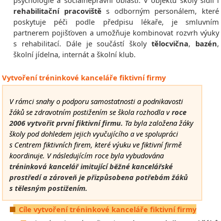
rehabilitační pracoviště
s odborným personálem, které
poskytuje péči podle předpisu lékaře, je smluvním
partnerem pojišťoven a umožňuje kombinovat rozvrh výuky
s rehabilitací. Dále je součástí školy
tělocvična
,
bazén
,
školní jídelna, internát a školní klub.
Vytvoření tréninkové kanceláře fiktivní firmy
V rámci snahy o podporu samostatnosti a podnikavosti
žáků se zdravotním postižením se škola rozhodla v
roce
2006 vytvořit první fiktivní firmu.
Ta byla založena žáky
školy pod dohledem jejich vyučujícího a ve spolupráci
s Centrem fiktivních firem, které výuku ve fiktivní firmě
koordinuje. V následujícím roce byla vybudována
tréninková kancelář imitující běžné kancelářské
prostředí a zároveň je přizpůsobena potřebám žáků
s tělesným postižením.
Cíle vytvoření tréninkové kanceláře fiktivní firmy