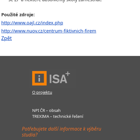
Použité zdroje:
http://www.oajl.cz/index.php
http://www.nuov.cz/centrum-fiktivnich-firem
Zpět
O projektu
NPI ČR – obsah
TREXIMA – technické řešení
Potřebujete další informace k výběru
studia?