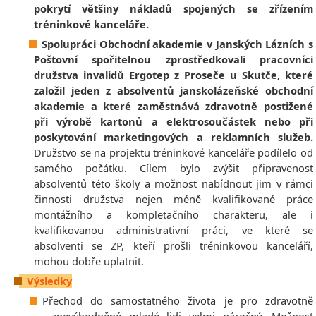
pokrytí většiny nákladů spojených se zřízením
tréninkové kanceláře.
Spolupráci Obchodní akademie v Janských Lázních s
Poštovní spořitelnou zprostředkovali pracovníci
družstva invalidů Ergotep z Proseče u Skutče, které
založil jeden z absolventů janskolázeňské obchodní
akademie a které zaměstnává zdravotně postižené
při výrobě kartonů a elektrosoučástek nebo při
poskytování marketingových a reklamních služeb.
Družstvo se na projektu tréninkové kanceláře podílelo od
samého počátku. Cílem bylo zvýšit připravenost
absolventů této školy a možnost nabídnout jim v rámci
činnosti družstva nejen méně kvalifikované práce
montážního a kompletačního charakteru, ale i
kvalifikovanou administrativní práci, ve které se
absolventi se ZP, kteří prošli tréninkovou kanceláří,
mohou dobře uplatnit.
Výsledky
Přechod do samostatného života je pro zdravotně