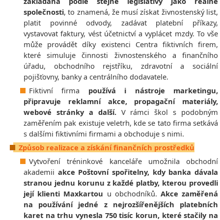
zakládána podle stejné legislativy jako reálné
společnosti
, to znamená, že musí získat živnostenský list,
platit povinné odvody, zadávat platební příkazy,
vystavovat faktury, vést účetnictví a vyplácet mzdy. To vše
může provádět díky existenci Centra fiktivních firem,
které simuluje činnosti živnostenského a finančního
úřadu, obchodního rejstříku, zdravotní a sociální
pojišťovny, banky a centrálního dodavatele.
Fiktivní firma
používá i nástroje marketingu,
připravuje reklamní akce, propagační materiály,
webové stránky a další.
V rámci škol s podobným
zaměřením pak existuje veletrh, kde se tato firma setkává
s dalšími fiktivními firmami a obchoduje s nimi.
Způsob realizace a získání finančních prostředků
Vytvoření tréninkové kanceláře umožnila obchodní
akademii
akce Poštovní spořitelny, kdy banka dávala
stranou jednu korunu z každé platby, kterou provedli
její klienti Maxkartou
u obchodníků.
Akce zaměřená
na používání jedné z nejrozšířenějších platebních
karet na trhu vynesla 750 tisíc korun, které stačily na