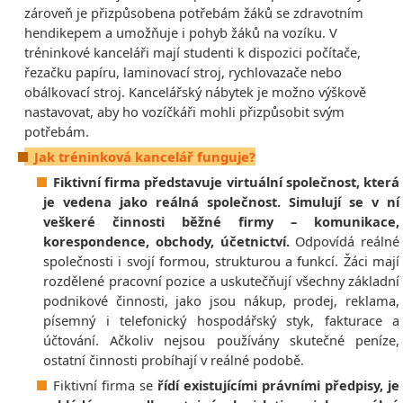
zároveň je přizpůsobena potřebám žáků se zdravotním
hendikepem a umožňuje i pohyb žáků na vozíku. V
tréninkové kanceláři mají studenti k dispozici počítače,
řezačku papíru, laminovací stroj, rychlovazače nebo
obálkovací stroj. Kancelářský nábytek je možno výškově
nastavovat, aby ho vozíčkáři mohli přizpůsobit svým
potřebám.
Jak tréninková kancelář funguje?
Fiktivní firma představuje virtuální společnost, která
je vedena jako reálná společnost. Simulují se v ní
veškeré činnosti běžné firmy – komunikace,
korespondence, obchody, účetnictví.
Odpovídá reálné
společnosti i svojí formou, strukturou a funkcí. Žáci mají
rozdělené pracovní pozice a uskutečňují všechny základní
podnikové činnosti, jako jsou nákup, prodej, reklama,
písemný i telefonický hospodářský styk, fakturace a
účtování. Ačkoliv nejsou používány skutečné peníze,
ostatní činnosti probíhají v reálné podobě.
Fiktivní firma se
řídí existujícími právními předpisy, je