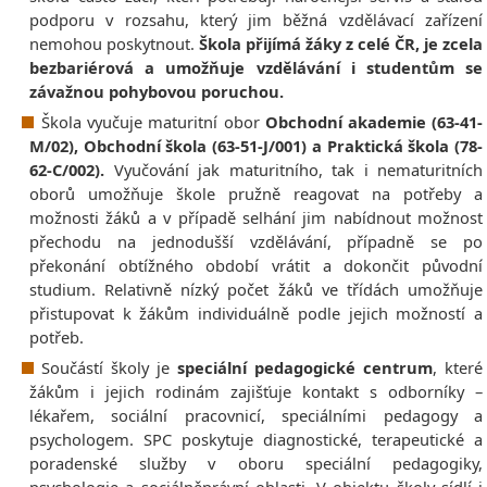
podporu v rozsahu, který jim běžná vzdělávací zařízení
nemohou poskytnout.
Škola přijímá žáky z celé ČR, je zcela
bezbariérová a umožňuje vzdělávání i studentům se
závažnou pohybovou poruchou.
Škola vyučuje maturitní obor
Obchodní akademie (63-41-
M/02), Obchodní škola (63-51-J/001) a Praktická škola (78-
62-C/002).
Vyučování jak maturitního, tak i nematuritních
oborů umožňuje škole pružně reagovat na potřeby a
možnosti žáků a v případě selhání jim nabídnout možnost
přechodu na jednodušší vzdělávání, případně se po
překonání obtížného období vrátit a dokončit původní
studium. Relativně nízký počet žáků ve třídách umožňuje
přistupovat k žákům individuálně podle jejich možností a
potřeb.
Součástí školy je
speciální pedagogické centrum
, které
žákům i jejich rodinám zajišťuje kontakt s odborníky –
lékařem, sociální pracovnicí, speciálními pedagogy a
psychologem. SPC poskytuje diagnostické, terapeutické a
poradenské služby v oboru speciální pedagogiky,
psychologie a sociálněprávní oblasti. V objektu školy sídlí i