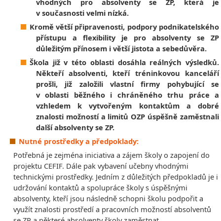
vhodných pro absolventy se ZP, která je
v současnosti velmi nízká.
Kromě větší připravenosti, podpory podnikatelského
přístupu a flexibility je pro absolventy se ZP
důležitým přínosem i větší jistota a sebedůvěra.
Škola již v této oblasti dosáhla reálných výsledků.
Někteří absolventi, kteří tréninkovou kanceláří
prošli, již založili vlastní firmy pohybující se
v oblasti běžného i chráněného trhu práce a
vzhledem k vytvořeným kontaktům a dobré
znalosti možností a limitů OZP úspěšně zaměstnali
další absolventy se ZP.
Nutné prostředky a předpoklady:
Potřebná je zejména iniciativa a zájem školy o zapojení do
projektu CEFIF. Dále pak vybavení učebny vhodnými
technickými prostředky. Jedním z důležitých předpokladů je i
udržování kontaktů a spolupráce školy s úspěšnými
absolventy, kteří jsou následně schopni školu podpořit a
využít znalosti prostředí a pracovních možností absolventů
se ZP a některé absolventy školy zaměstnat.