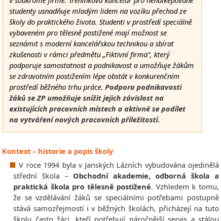
v soukromé firmě. Tréninková kancelář pro hendikepované
studenty usnadňuje mladým lidem na vozíku přechod ze
školy do praktického života. Studenti v prostředí speciálně
vybaveném pro tělesně postižené mají možnost se
seznámit s moderní kancelářskou technikou a sbírat
zkušenosti v rámci předmětu „Fiktivní firma“, který
podporuje samostatnost a podnikavost a umožňuje žákům
se zdravotním postižením lépe obstát v konkurenčním
prostředí běžného trhu práce.
Podpora podnikavosti
žáků se ZP umožňuje snížit jejich závislost na
existujících pracovních místech a aktivně se podílet
na vytváření nových pracovních příležitostí.
Kontext – historie a popis školy
V roce 1994 byla v Janských Lázních vybudována ojedinělá
střední škola –
Obchodní akademie, odborná škola a
praktická škola pro tělesně postižené
. Vzhledem k tomu,
že se vzdělávání žáků se speciálními potřebami postupně
stává samozřejmostí i v běžných školách, přicházejí na tuto
školu často žáci, kteří potřebují náročnější servis a stálou