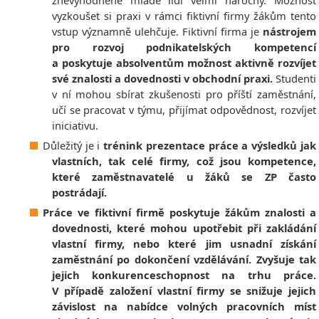
znevýhodněné mladé lidi velmi náročný. Možnost
vyzkoušet si praxi v rámci fiktivní firmy žákům tento
vstup významně ulehčuje. Fiktivní firma je
nástrojem
pro rozvoj podnikatelských kompetencí
a poskytuje absolventům možnost aktivně rozvíjet
své znalosti a dovednosti v obchodní praxi.
Studenti
v ní mohou sbírat zkušenosti pro příští zaměstnání,
učí se pracovat v týmu, přijímat odpovědnost, rozvíjet
iniciativu.
Důležitý je i
trénink prezentace práce a výsledků jak
vlastních, tak celé firmy, což jsou kompetence,
které zaměstnavatelé u žáků se ZP často
postrádají.
Práce ve fiktivní firmě poskytuje žákům znalosti a
dovednosti, které mohou upotřebit při zakládání
vlastní firmy, nebo které jim usnadní získání
zaměstnání po dokončení vzdělávání. Zvyšuje tak
jejich konkurenceschopnost na trhu práce.
V případě založení vlastní firmy se snižuje jejich
závislost na nabídce volných pracovních míst