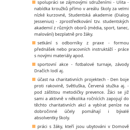
spolupráci se zájmovými sdruženími - Ulita -
nabídka kroužků přímo v areálu školy za velmi
nízké kurzovné, Studentská akademie (Dialog
Jessenius) - zprostředkování tzv. studentských
akademií z různých oborů (média, sport, tanec,
malování) bezplatně pro žáky.
setkání s odborníky z praxe - formou
přednášek nebo pracovních instruktáží - práce
s novými materiály apod.
sportovní akce - fotbalové turnaje, závody
Dračích lodí aj.
účast na charitativních projektech - Den boje
proti rakovině, Světluška, Červená stužka aj. -
pod záštitou metodičky prevence. Žáci se již
sami a aktivně v několika ročnících zapojují do
těchto charitativních akcí a vybírat peníze na
dobročinné účely pomáhají i bývalé
absolventky školy.
práci s žáky, kteří jsou ubytováni v Domově