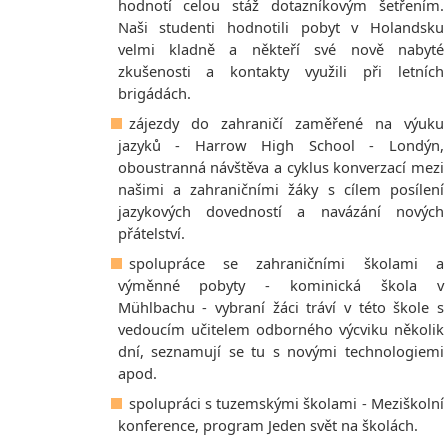
hodnotí celou stáž dotazníkovým šetřením.
Naši studenti hodnotili pobyt v Holandsku
velmi kladně a někteří své nově nabyté
zkušenosti a kontakty využili při letních
brigádách.
zájezdy do zahraničí zaměřené na výuku
jazyků - Harrow High School - Londýn,
oboustranná návštěva a cyklus konverzací mezi
našimi a zahraničními žáky s cílem posílení
jazykových dovedností a navázání nových
přátelství.
spolupráce se zahraničními školami a
výměnné pobyty - kominická škola v
Mühlbachu - vybraní žáci tráví v této škole s
vedoucím učitelem odborného výcviku několik
dní, seznamují se tu s novými technologiemi
apod.
spolupráci s tuzemskými školami - Meziškolní
konference, program Jeden svět na školách.