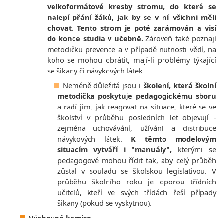
velkoformátové kresby stromu, do které se
nalepí přání žáků, jak by se v ní všichni měli
chovat. Tento strom je poté zarámován a visí
do konce studia v učebně.
Zároveň také poznají
metodičku prevence a v případě nutnosti vědí, na
koho se mohou obrátit, mají-li problémy týkající
se šikany či návykových látek.
Neméně důležitá jsou i
školení, která školní
metodička poskytuje pedagogickému sboru
a radí jim, jak reagovat na situace, které se ve
školství v průběhu posledních let objevují -
zejména uchovávání, užívání a distribuce
návykových látek.
K těmto modelovým
situacím vytváří i "manuály",
kterými se
pedagogové mohou řídit tak, aby celý průběh
zůstal v souladu se školskou legislativou. V
průběhu školního roku je oporou třídních
učitelů, kteří ve svých třídách řeší případy
šikany (pokud se vyskytnou).
Výchovné komise