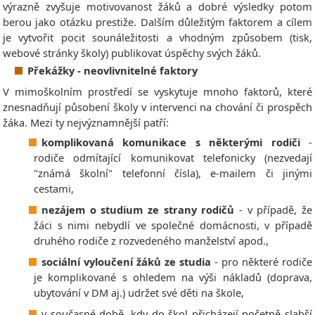
výrazně zvyšuje motivovanost žáků a dobré výsledky potom
berou jako otázku prestiže. Dalším důležitým faktorem a cílem
je vytvořit pocit sounáležitosti a vhodným způsobem (tisk,
webové stránky školy) publikovat úspěchy svých žáků.
Překážky - neovlivnitelné faktory
V mimoškolním prostředí se vyskytuje mnoho faktorů, které
znesnadňují působení školy v intervenci na chování či prospěch
žáka. Mezi ty nejvýznamnější patří:
komplikovaná komunikace s některými rodiči
-
rodiče odmítající komunikovat telefonicky (nezvedají
"známá školní" telefonní čísla), e-mailem či jinými
cestami,
nezájem o studium ze strany rodičů
- v případě, že
žáci s nimi nebydlí ve společné domácnosti, v případě
druhého rodiče z rozvedeného manželství apod.,
sociální vyloučení žáků ze studia
- pro některé rodiče
je komplikované s ohledem na výši nákladů (doprava,
ubytování v DM aj.) udržet své děti na škole,
v současné době, kdy do škol přicházejí početně slabší