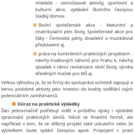
mládeže - volnočasové aktivity, sportovní a
kulturní akce, vydávání školního časopisu
Sladký domov.
školní společenské akce - Maturitní a
imatrikulační ples školy, Společenské akce pro
žáky - Čertovská párty, divadelní a muzikálová
představení aj.
práce na konkrétních praktických projektech -
návrhy trvalkových záhonů pro Prahu 6, návrhy
výsadeb v rámci revitalizace okolí školy, výroba
dřevěných hraček pro MŠ aj.
Velkou výhodou je, že se firmy do spolupráce ochotně zapojují a
berou podobné aktivity jako investici do kvality vzdělání svých
potenciálních zaměstnanců.
Důraz na praktické výsledky
Žáci jednoznačně potřebují vidět v průběhu výuky i výsledek
zpracování praktických úkolů. Nikoli ve finanční formě, ale
například v tom, že se vítězný projekt také uskuteční nebo že
výsledkem bude vydání časopisu apod. Propojení s praxí