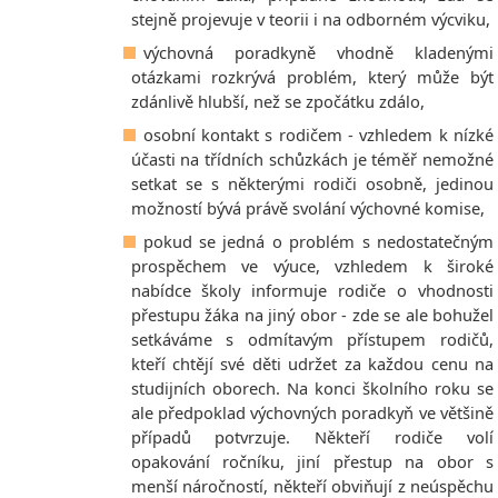
stejně projevuje v teorii i na odborném výcviku,
výchovná poradkyně vhodně kladenými
otázkami rozkrývá problém, který může být
zdánlivě hlubší, než se zpočátku zdálo,
osobní kontakt s rodičem - vzhledem k nízké
účasti na třídních schůzkách je téměř nemožné
setkat se s některými rodiči osobně, jedinou
možností bývá právě svolání výchovné komise,
pokud se jedná o problém s nedostatečným
prospěchem ve výuce, vzhledem k široké
nabídce školy informuje rodiče o vhodnosti
přestupu žáka na jiný obor - zde se ale bohužel
setkáváme s odmítavým přístupem rodičů,
kteří chtějí své děti udržet za každou cenu na
studijních oborech. Na konci školního roku se
ale předpoklad výchovných poradkyň ve většině
případů potvrzuje. Někteří rodiče volí
opakování ročníku, jiní přestup na obor s
menší náročností, někteří obviňují z neúspěchu