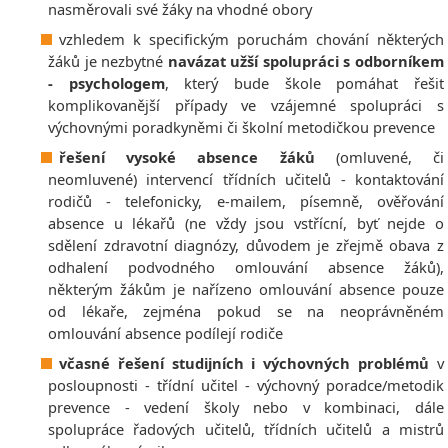
nasměrovali své žáky na vhodné obory
vzhledem k specifickým poruchám chování některých
žáků je nezbytné
navázat užší spolupráci s odborníkem
- psychologem
, který bude škole pomáhat řešit
komplikovanější případy ve vzájemné spolupráci s
výchovnými poradkyněmi či školní metodičkou prevence
řešení vysoké absence žáků
(omluvené, či
neomluvené) intervencí třídních učitelů - kontaktování
rodičů - telefonicky, e-mailem, písemně, ověřování
absence u lékařů (ne vždy jsou vstřícní, byť nejde o
sdělení zdravotní diagnózy, důvodem je zřejmě obava z
odhalení podvodného omlouvání absence žáků),
některým žákům je nařízeno omlouvání absence pouze
od lékaře, zejména pokud se na neoprávněném
omlouvání absence podílejí rodiče
včasné řešení studijních i výchovných problémů
v
posloupnosti - třídní učitel - výchovný poradce/metodik
prevence - vedení školy nebo v kombinaci, dále
spolupráce řadových učitelů, třídních učitelů a mistrů