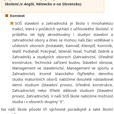
školami (v Anglii, Německu a na Slovensku).
Kontext
SOŠ stavební a zahradnická je škola s mnohaletou
tradicí, která v počátcích vychází z učňovského školství. V
průběhu let byly akreditovány i studijní stavební a
zahradnické obory a dnes se mohou naši žáci vzdělávat v
učebních oborech (Instalatér, Kamnář, Klempíř, Kominík,
Malíř, Podlahář, Pokrývač, Sklenář, Tesař, Truhlář, Zedník a
Zahradník) a studijních oborech (Zahradnictví, Dřevěné
konstrukce, Technická zařízení budov, Stavební obnova,
Management ve stavebnictví, Management ve sportu a
Zahradnictví). Kromě klasického čtyřletého denního
studia maturitních oborů nabízíme dvouleté nástavbové
denní studium (Stavební provoz, Dřevěné konstrukce,
Zahradnictví) nebo tříleté dálkové studium (Stavební
provoz, Zahradnictví). V naší SOŠ škole nabízíme možnost
studia i v oborech skupiny "E".
Na naší škole působí tři výchovné poradkyně a také školní