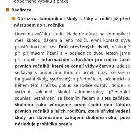
odborného výcviku a praxe
Realizace
Důraz na komunikaci školy s žáky a rodiči již před
nástupem do 1. ročníku
Hned na začátku studia klademe důraz na komunikaci
mezi školou, žákem a jeho rodiči. První kontakt bývá
prostřednictvím
tzv. Dnů otevřených dveří
, následně
při přijímacím řízení a v posledních dvou letech jsme
přistoupili k
informačním schůzkám pro rodiče žáků
prvních ročníků, které se konají vždy v červnu
. Zde se
setkávají s budoucími třídními učiteli, dozví se vše o
fungování školy, vyučovaných předmětech, učebnicích a
během této schůzky, pokud se rodiče dostaví, dojde i k
vyřízení základní školní administrativy (Generální
souhlas, Seznámení se školním řádem aj.)
Na začátku
školního roku věnujeme první školní den žákům
prvních ročníků a jejich rodičům, které přivítá vedení
školy při slavnostním zahájení školního roku, poté
následuje prohlídka areálu.