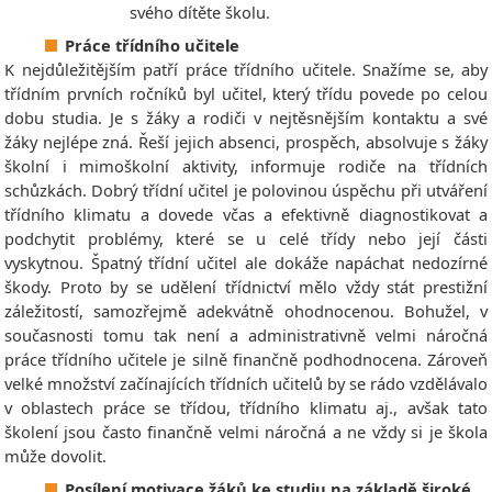
svého dítěte školu.
Práce třídního učitele
K nejdůležitějším patří práce třídního učitele. Snažíme se, aby
třídním prvních ročníků byl učitel, který třídu povede po celou
dobu studia. Je s žáky a rodiči v nejtěsnějším kontaktu a své
žáky nejlépe zná. Řeší jejich absenci, prospěch, absolvuje s žáky
školní i mimoškolní aktivity, informuje rodiče na třídních
schůzkách. Dobrý třídní učitel je polovinou úspěchu při utváření
třídního klimatu a dovede včas a efektivně diagnostikovat a
podchytit problémy, které se u celé třídy nebo její části
vyskytnou. Špatný třídní učitel ale dokáže napáchat nedozírné
škody. Proto by se udělení třídnictví mělo vždy stát prestižní
záležitostí, samozřejmě adekvátně ohodnocenou. Bohužel, v
současnosti tomu tak není a administrativně velmi náročná
práce třídního učitele je silně finančně podhodnocena. Zároveň
velké množství začínajících třídních učitelů by se rádo vzdělávalo
v oblastech práce se třídou, třídního klimatu aj., avšak tato
školení jsou často finančně velmi náročná a ne vždy si je škola
může dovolit.
Posílení motivace žáků ke studiu na základě široké