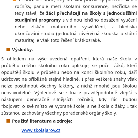
ročníky, panuje mezi školami konkurence, nezřídka se
tedy stává, že
žáci přecházejí na školy s jednoduššími
studijními
programy
s vidinou lehčího dosažení vyučení
nebo získání maturitního vysvědčení, z hlediska
ukončování studia (jednotná závěrečná zkouška a státní
maturita) je však toto řešení krátkozraké.
Výsledky:
S ohledem na výše uvedená opatření, která naše škola v
průběhu celého školního roku aplikuje, se počet žáků, kteří
opouštějí školu v průběhu nebo na konci školního roku, daří
udržovat na přibližně stejné hladině. I přes veškeré snahy však
nelze postihnout všechny faktory, z nichž mnohé jsou školou
neovlivnitelné. Výhledově se situace pravděpodobně zlepší s
nástupem generačně silnějších ročníků, kdy žáci budou
"bojovat" o své místo ve vybrané škole, a ne škola o žáky. I tak
zůstanou zachovány všechny poradenské orgány školy.
Použitá literatura a zdroje:
www.skolajarov.cz