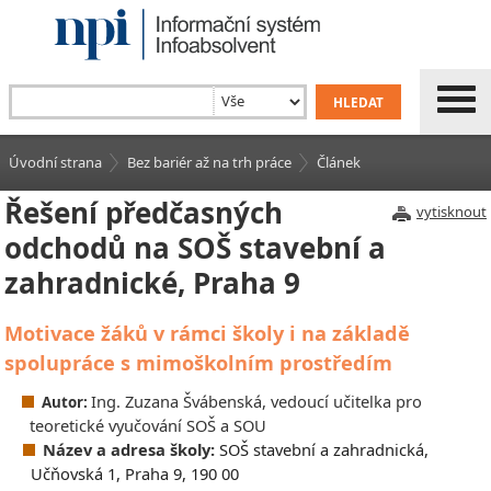
Úvodní strana
Bez bariér až na trh práce
Článek
Řešení předčasných
vytisknout
odchodů na SOŠ stavební a
zahradnické, Praha 9
Motivace žáků v rámci školy i na základě
spolupráce s mimoškolním prostředím
Ing. Zuzana Švábenská, vedoucí učitelka pro
Autor:
teoretické vyučování SOŠ a SOU
Název a adresa školy:
SOŠ stavební a zahradnická,
Učňovská 1, Praha 9, 190 00