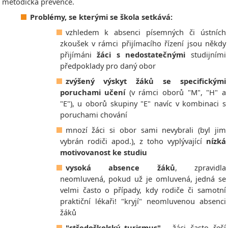
metodička prevence.
Problémy, se kterými se škola setkává:
vzhledem k absenci písemných či ústních
zkoušek v rámci přijímacího řízení jsou někdy
přijímáni
žáci s nedostatečnými
studijními
předpoklady pro daný obor
zvýšený výskyt žáků se specifickými
poruchami učení
(v rámci oborů "M", "H" a
"E"), u oborů skupiny "E" navíc v kombinaci s
poruchami chování
mnozí žáci si obor sami nevybrali (byl jim
vybrán rodiči apod.), z toho vyplývající
nízká
motivovanost ke studiu
vysoká absence žáků
, zpravidla
neomluvená, pokud už je omluvená, jedná se
velmi často o případy, kdy rodiče či samotní
praktiční lékaři! "kryjí" neomluvenou absenci
žáků
"středoškolský turismus"
- žáci často řeší