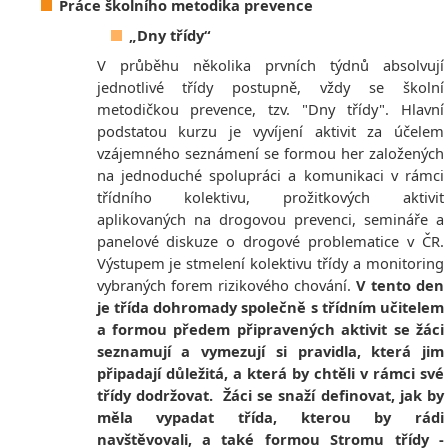
Práce školního metodika prevence
„Dny třídy“
V průběhu několika prvních týdnů absolvují
jednotlivé třídy postupně, vždy se školní
metodičkou prevence, tzv. "Dny třídy". Hlavní
podstatou kurzu je vyvíjení aktivit za účelem
vzájemného seznámení se formou her založených
na jednoduché spolupráci a komunikaci v rámci
třídního kolektivu, prožitkových aktivit
aplikovaných na drogovou prevenci, semináře a
panelové diskuze o drogové problematice v ČR.
Výstupem je stmelení kolektivu třídy a monitoring
vybraných forem rizikového chování.
V tento den
je třída dohromady společně s třídním učitelem
a formou předem připravených aktivit se žáci
seznamují a vymezují si pravidla, která jim
připadají důležitá, a která by chtěli v rámci své
třídy dodržovat.
Žáci se snaží definovat, jak by
měla vypadat třída, kterou by rádi
navštěvovali, a také formou Stromu třídy -