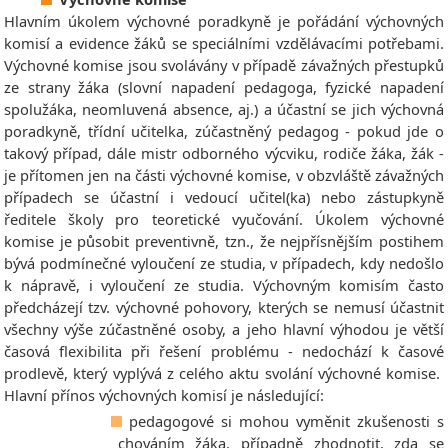
Hlavním úkolem výchovné poradkyně je pořádání výchovných
komisí a evidence žáků se speciálními vzdělávacími potřebami.
Výchovné komise jsou svolávány v případě závažných přestupků
ze strany žáka (slovní napadení pedagoga, fyzické napadení
spolužáka, neomluvená absence, aj.) a účastní se jich výchovná
poradkyně, třídní učitelka, zúčastněný pedagog - pokud jde o
takový případ, dále mistr odborného výcviku, rodiče žáka, žák -
je přítomen jen na části výchovné komise, v obzvláště závažných
případech se účastní i vedoucí učitel(ka) nebo zástupkyně
ředitele školy pro teoretické vyučování. Úkolem výchovné
komise je působit preventivně, tzn., že nejpřísnějším postihem
bývá podmínečné vyloučení ze studia, v případech, kdy nedošlo
k nápravě, i vyloučení ze studia. Výchovným komisím často
předcházejí tzv. výchovné pohovory, kterých se nemusí účastnit
všechny výše zúčastněné osoby, a jeho hlavní výhodou je větší
časová flexibilita při řešení problému - nedochází k časové
prodlevě, který vyplývá z celého aktu svolání výchovné komise.
Hlavní přínos výchovných komisí je následující:
pedagogové si mohou vyměnit zkušenosti s
chováním žáka, případně zhodnotit, zda se