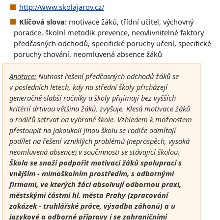
http://www.skolajarov.cz/
Klíčová slova:
motivace žáků, třídní učitel, výchovný
poradce, školní metodik prevence, neovlivnitelné faktory
předčasných odchodů, specifické poruchy učení, specifické
poruchy chování, neomluvená absence žáků
Anotace:
Nutnost řešení předčasných odchodů žáků se
v posledních letech, kdy na střední školy přicházejí
generačně slabší ročníky a školy přijímají bez vyšších
kritérií drtivou většinu žáků, zvyšuje. Klesá motivace žáků
a rodičů setrvat na vybrané škole. Vzhledem k možnostem
přestoupit na jakoukoli jinou školu se rodiče odmítají
podílet na řešení vzniklých problémů (neprospěch, vysoká
neomluvená absence) v součinnosti se stávající školou.
Škola se snaží podpořit motivaci žáků spoluprací s
vnějším - mimoškolním prostředím, s odbornými
firmami, ve kterých žáci absolvují odbornou praxi,
městskými částmi hl. města Prahy (zpracování
zakázek - truhlářské práce, výsadba záhonů) a u
jazykové a odborné přípravy i se zahraničními