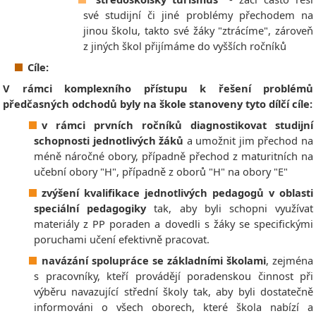
své studijní či jiné problémy přechodem na
jinou školu, takto své žáky "ztrácíme", zároveň
z jiných škol přijímáme do vyšších ročníků
Cíle:
V rámci komplexního přístupu k řešení problémů
předčasných odchodů byly na škole stanoveny tyto dílčí cíle:
v rámci prvních ročníků diagnostikovat studijní
schopnosti jednotlivých žáků
a umožnit jim přechod na
méně náročné obory, případně přechod z maturitních na
učební obory "H", případně z oborů "H" na obory "E"
zvýšení kvalifikace jednotlivých pedagogů v oblasti
speciální pedagogiky
tak, aby byli schopni využívat
materiály z PP poraden a dovedli s žáky se specifickými
poruchami učení efektivně pracovat.
navázání spolupráce se základními školami
, zejména
s pracovníky, kteří provádějí poradenskou činnost při
výběru navazující střední školy tak, aby byli dostatečně
informováni o všech oborech, které škola nabízí a