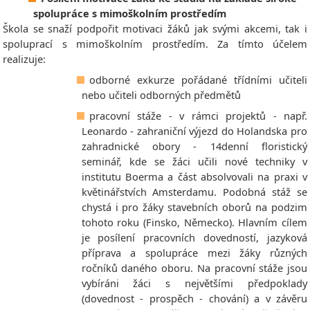
spolupráce s mimoškolním prostředím
Škola se snaží podpořit motivaci žáků jak svými akcemi, tak i
spoluprací s mimoškolním prostředím. Za tímto účelem
realizuje:
odborné exkurze pořádané třídními učiteli
nebo učiteli odborných předmětů
pracovní stáže - v rámci projektů - např.
Leonardo - zahraniční výjezd do Holandska pro
zahradnické obory - 14denní floristický
seminář, kde se žáci učili nové techniky v
institutu Boerma a část absolvovali na praxi v
květinářstvích Amsterdamu. Podobná stáž se
chystá i pro žáky stavebních oborů na podzim
tohoto roku (Finsko, Německo). Hlavním cílem
je posílení pracovních dovedností, jazyková
příprava a spolupráce mezi žáky různých
ročníků daného oboru. Na pracovní stáže jsou
vybíráni žáci s největšími předpoklady
(dovednost - prospěch - chování) a v závěru