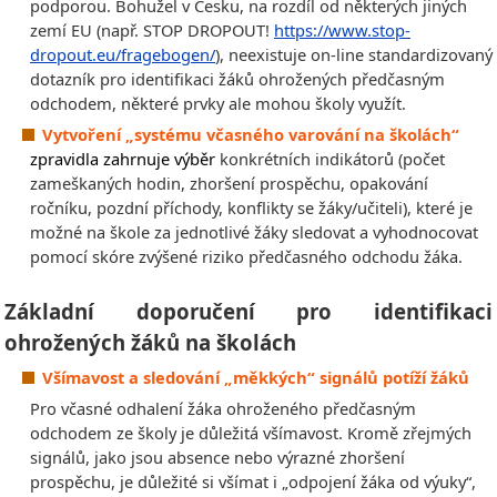
podporou. Bohužel v Česku, na rozdíl od některých jiných
zemí EU (např. STOP DROPOUT!
https://www.stop-
dropout.eu/fragebogen/
), neexistuje on-line standardizovaný
dotazník pro identifikaci žáků ohrožených předčasným
odchodem, některé prvky ale mohou školy využít.
Vytvoření „systému včasného varování na školách“
zpravidla zahrnuje výběr
konkrétních indikátorů (počet
zameškaných hodin, zhoršení prospěchu, opakování
ročníku, pozdní příchody, konflikty se žáky/učiteli), které je
možné na škole za jednotlivé žáky sledovat a vyhodnocovat
pomocí skóre zvýšené riziko předčasného odchodu žáka.
Základní doporučení pro identifikaci
ohrožených žáků na školách
Všímavost a sledování „měkkých“ signálů potíží žáků
Pro včasné odhalení žáka ohroženého předčasným
odchodem ze školy je důležitá všímavost. Kromě zřejmých
signálů, jako jsou absence nebo výrazné zhoršení
prospěchu, je důležité si všímat i „odpojení žáka od výuky“,