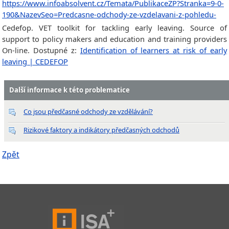
https://www.infoabsolvent.cz/Temata/PublikaceZP?Stranka=9-0-
190&NazevSeo=Predcasne-odchody-ze-vzdelavani-z-pohledu-
Cedefop. VET toolkit for tackling early leaving. Source of
support to policy makers and education and training providers
On-line. Dostupné z:
Identification of learners at risk of early
leaving | CEDEFOP
Další informace k této problematice
Co jsou předčasné odchody ze vzdělávání?
Rizikové faktory a indikátory předčasných odchodů
Zpět