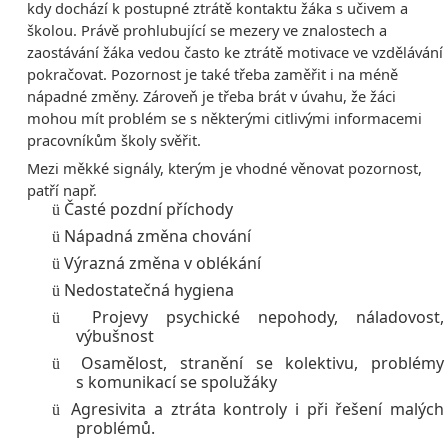
kdy dochází k postupné ztrátě kontaktu žáka s učivem a
školou. Právě prohlubující se mezery ve znalostech a
zaostávání žáka vedou často ke ztrátě motivace ve vzdělávání
pokračovat. Pozornost je také třeba zaměřit i na méně
nápadné změny. Zároveň je třeba brát v úvahu, že žáci
mohou mít problém se s některými citlivými informacemi
pracovníkům školy svěřit.
Mezi měkké signály, kterým je vhodné věnovat pozornost,
patří např.
Časté pozdní příchody
ü
Nápadná změna chování
ü
Výrazná změna v oblékání
ü
Nedostatečná hygiena
ü
Projevy psychické nepohody, náladovost,
ü
výbušnost
Osamělost, stranění se kolektivu, problémy
ü
s komunikací se spolužáky
Agresivita a ztráta kontroly i při řešení malých
ü
problémů.