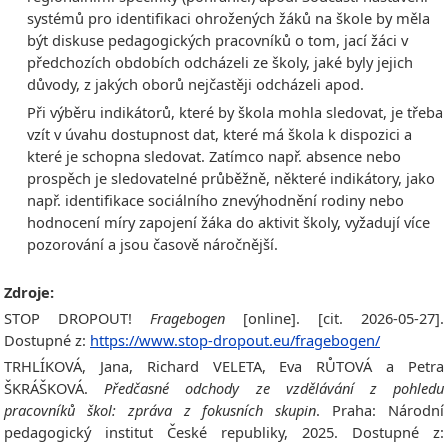
systémů pro identifikaci ohrožených žáků na škole by měla
být diskuse pedagogických pracovníků o tom, jací žáci v
předchozích obdobích odcházeli ze školy, jaké byly jejich
důvody, z jakých oborů nejčastěji odcházeli apod.
Při výběru indikátorů, které by škola mohla sledovat, je třeba
vzít v úvahu dostupnost dat, které má škola k dispozici a
které je schopna sledovat. Zatímco např. absence nebo
prospěch je sledovatelné průběžně, některé indikátory, jako
např. identifikace sociálního znevýhodnění rodiny nebo
hodnocení míry zapojení žáka do aktivit školy, vyžadují více
pozorování a jsou časově náročnější.
Zdroje:
STOP DROPOUT!
Fragebogen
[online]. [cit. 2026-05-27].
Dostupné z:
https://www.stop-dropout.eu/fragebogen/
TRHLÍKOVÁ, Jana, Richard VELETA, Eva RŮTOVÁ a Petra
ŠKRÁŠKOVÁ.
Předčasné odchody ze vzdělávání z pohledu
pracovníků škol: zpráva z fokusních skupin
. Praha: Národní
pedagogický institut České republiky, 2025. Dostupné z: