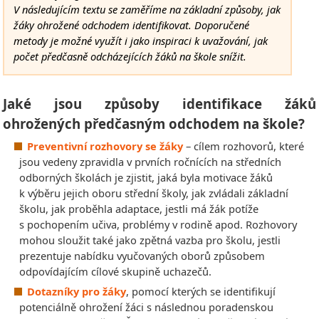
V následujícím textu se zaměříme na základní způsoby, jak
žáky ohrožené odchodem identifikovat. Doporučené
metody je možné využít i jako inspiraci k uvažování, jak
počet předčasně odcházejících žáků na škole snížit.
Jaké jsou způsoby identifikace žáků
ohrožených předčasným odchodem na škole?
Preventivní rozhovory se žáky
– cílem rozhovorů, které
jsou vedeny zpravidla v prvních ročnících na středních
odborných školách je zjistit, jaká byla motivace žáků
k výběru jejich oboru střední školy, jak zvládali základní
školu, jak proběhla adaptace, jestli má žák potíže
s pochopením učiva, problémy v rodině apod. Rozhovory
mohou sloužit také jako zpětná vazba pro školu, jestli
prezentuje nabídku vyučovaných oborů způsobem
odpovídajícím cílové skupině uchazečů.
Dotazníky pro žáky
, pomocí kterých se identifikují
potenciálně ohrožení žáci s následnou poradenskou