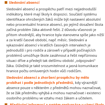
Sledování absencí
Sledování absencí a prospěchu patří mezi nejjednodušší
indikátory, které mají školy k dispozici. Součástí systému
identifikace ohrožených žáků může být nastavení absolutní
nebo procentuální hranice absencí, po jejímž dosažení škola
začíná problém žáka aktivně řešit. Z důvodu včasnosti je
přitom vhodnější, aby hranice byla stanovena spíše jako nižší
a za kratší časové období, např. měsíc. Sledování a
vykazování absencí v kratších časových intervalech je
jednodušší i pro rodiče a zároveň v případě počínajících
problémů umožňuje škole zasáhnout a řešit nepříznivou
situaci dříve a předejít tak delšímu období „odpojování“
žáka. Důležitá je také srozumitelnost a jasná komunikace
hranice počtu omluvených hodin vůči rodičům.
Sledování absencí a zhoršení prospěchu by mělo
probíhat i podle jednotlivých předmětů
, kdy výraznější
absence pouze v některém z předmětů mohou naznačovat,
že se žák předmětu vyhýbá a mohou naznačovat i existenci
osobního problému ve vztahu mezi žákem a učitelem.
Předávání informací a systém spolupráce v rámci školy