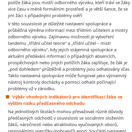
potíže žáka jsou mistři odborného výcviku, kteří tráví se žáky
více času v méně formálním prostředí a je větší šance, že se
jim žáci s případnými problémy svěří
V této souvislosti je důležité nastavení spolupráce a
průběžná výměna informací mezi třídním učitelem a mistry
odborného výcviku. Zajímavou možností je vytvoření
tandemu „třídní učitel teorie“ a „třídní učitel – mistr
odborného výcviku“, kdy jejich vzájemná spolupráce a
aktuální předávání informací o případných absencích,
prospěchových nebo jiných potížích žáka zajišťuje, že žák je
„pod dohledem“ průběžně a problémy jsou odhalovány včas.
Takto nastavená spolupráce může fungovat jako významný
nástroj kontroly docházky a pomoci odhalit počínající
problémy už v zárodku.
Výběr vhodných indikátorů pro identifikaci žáka ve
vyšším riziku předčasného odchodu
Na jednotlivých školách mohou převažovat různé důvody
předčasných odchodů v souvislosti se sociálním složením
žáků, náročností nebo atraktivitou vyučovaných oborů,
regionálními specifiky (pohraničí) apod. Součástí nastavení