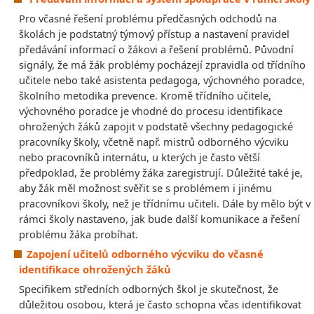
Pro včasné řešení problému předčasných odchodů na
školách je podstatný týmový přístup a nastavení pravidel
předávání informací o žákovi a řešení problémů. Původní
signály, že má žák problémy pocházejí zpravidla od třídního
učitele nebo také asistenta pedagoga, výchovného poradce,
školního metodika prevence. Kromě třídního učitele,
výchovného poradce je vhodné do procesu identifikace
ohrožených žáků zapojit v podstatě všechny pedagogické
pracovníky školy, včetně např. mistrů odborného výcviku
nebo pracovníků internátu, u kterých je často větší
předpoklad, že problémy žáka zaregistrují. Důležité také je,
aby žák měl možnost svěřit se s problémem i jinému
pracovníkovi školy, než je třídnímu učiteli. Dále by mělo být v
rámci školy nastaveno, jak bude další komunikace a řešení
problému žáka probíhat.
Zapojení učitelů odborného výcviku do včasné
identifikace ohrožených žáků
Specifikem středních odborných škol je skutečnost, že
důležitou osobou, která je často schopna včas identifikovat