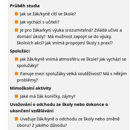
Průběh studia
Jak se žák/kyně cítí ve škole?
Jak vychází s učiteli?
Je pro žáka/kyni výuka srozumitelná? Zvládá učivo a
domácí úkoly? Má možnost zapojit se do výuky,
školních akcí? Jak vnímá propojení školy s praxí?
Spolužáci
Jak žák/kyně vnímá atmosféru ve škole? Jak vychází se
spolužáky?
Panuje mezi spolužáky velká soutěživost? Má s někým
problémy?
Mimoškolní aktivity
Jaké má žák koníčky, zájmy?
Uvažování o odchodu ze školy nebo dokonce o
ukončení vzdělávání
Uvažuje žák/kyně o odchodu ze školy nebo změně
oboru? Z jakého důvodu?