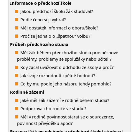
Informace o předchozí škole
Jakou předchozí školu žák studoval?
Podle čeho si ji vybral?
Měl dostatek informací o oboru/škole?
Proč se jednalo o „špatnou“ volbu?
Průběh předchozího studia
Měl žák během předchozího studia prospěchové
problémy, problémy se spolužáky nebo učiteli?
Kdy začal uvažovat o odchodu ze školy a proč?
Jak svoje rozhodnutí zpětně hodnotí?
Co by mu podle jeho názoru tehdy pomohlo?
Rodinné zázemí
Jaké měl žák zázemí v rodině během studia?
Podporovali ho rodiče ve studiu?
Měl v rodině povinnost starat se o sourozence,
povinnost přivýdělku apod?
Pracoval žák po odchodu z předchozí školy/ studoval