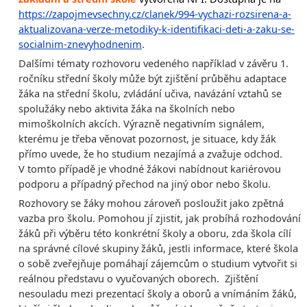
https://zapojmevsechny.cz/clanek/994-vychazi-rozsirena-a-
aktualizovana-verze-metodiky-k-identifikaci-deti-a-zaku-se-
socialnim-znevyhodnenim
.
Dalšími tématy rozhovoru vedeného například v závěru 1.
ročníku střední školy může být zjištění průběhu adaptace
žáka na střední školu, zvládání učiva, navázání vztahů se
spolužáky nebo aktivita žáka na školních nebo
mimoškolních akcích. Výrazně negativním signálem,
kterému je třeba věnovat pozornost, je situace, kdy žák
přímo uvede, že ho studium nezajímá a zvažuje odchod.
V tomto případě je vhodné žákovi nabídnout kariérovou
podporu a případný přechod na jiný obor nebo školu.
Rozhovory se žáky mohou zároveň posloužit jako zpětná
vazba pro školu. Pomohou jí zjistit, jak probíhá rozhodování
žáků při výběru této konkrétní školy a oboru, zda škola cílí
na správné cílové skupiny žáků, jestli informace, které škola
o sobě zveřejňuje pomáhají zájemcům o studium vytvořit si
reálnou představu o vyučovaných oborech. Zjištění
nesouladu mezi prezentací školy a oborů a vnímáním žáků,