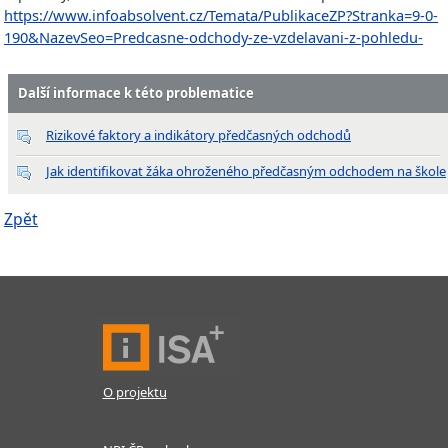
https://www.infoabsolvent.cz/Temata/PublikaceZP?Stranka=9-0-
190&NazevSeo=Predcasne-odchody-ze-vzdelavani-z-pohledu-
Další informace k této problematice
Rizikové faktory a indikátory předčasných odchodů
Jak identifikovat žáka ohroženého předčasným odchodem na škole
Zpět
O projektu