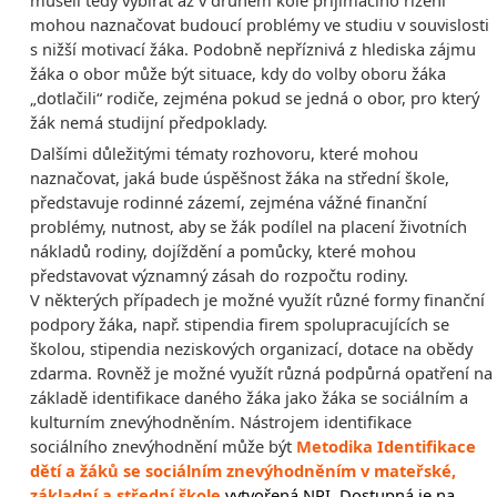
museli tedy vybírat až v druhém kole přijímacího řízení
mohou naznačovat budoucí problémy ve studiu v souvislosti
s nižší motivací žáka. Podobně nepříznivá z hlediska zájmu
žáka o obor může být situace, kdy do volby oboru žáka
„dotlačili“ rodiče, zejména pokud se jedná o obor, pro který
žák nemá studijní předpoklady.
Dalšími důležitými tématy rozhovoru, které mohou
naznačovat, jaká bude úspěšnost žáka na střední škole,
představuje rodinné zázemí, zejména vážné finanční
problémy, nutnost, aby se žák podílel na placení životních
nákladů rodiny, dojíždění a pomůcky, které mohou
představovat významný zásah do rozpočtu rodiny.
V některých případech je možné využít různé formy finanční
podpory žáka, např. stipendia firem spolupracujících se
školou, stipendia neziskových organizací, dotace na obědy
zdarma. Rovněž je možné využít různá podpůrná opatření na
základě identifikace daného žáka jako žáka se sociálním a
kulturním znevýhodněním. Nástrojem identifikace
sociálního znevýhodnění může být
Metodika Identifikace
dětí a žáků se sociálním znevýhodněním v mateřské,
základní a střední škole
vytvořená NPI. Dostupná je na