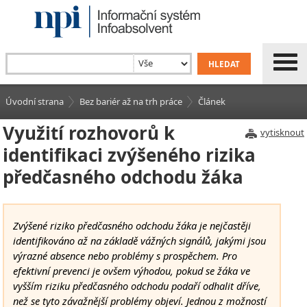
Úvodní strana
Bez bariér až na trh práce
Článek
Využití rozhovorů k
vytisknout
identifikaci zvýšeného rizika
předčasného odchodu žáka
Zvýšené riziko předčasného odchodu žáka je nejčastěji
identifikováno až na základě vážných signálů, jakými jsou
výrazné absence nebo problémy s prospěchem. Pro
efektivní prevenci je ovšem výhodou, pokud se žáka ve
vyšším riziku předčasného odchodu podaří odhalit dříve,
než se tyto závažnější problémy objeví. Jednou z možností