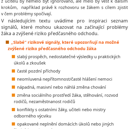
z učitelů by nemělo být ignorováno, ale mělo by vést k dalším
krokům, například právě k rozhovoru se žákem s cílem zjistit
v čem problémy spočívají.
V následujícím textu uvádíme pro inspiraci seznam
signálů, které mohou ukazovat na začínající problémy
žáka a zvýšené riziko předčasného odchodu.
„Slabé“ rizikové signály, které upozorňují na možné
zvýšené riziko předčasného odchodu žáka
slabý prospěch, nedostatečné výsledky u praktických
úkolů a zkoušek
časté pozdní příchody
neomluvená nepřítomnost/časté hlášení nemoci
nápadná, masivní nebo náhlá změna chování
změna sociálního prostředí žáka, stěhování, rozvod
rodičů, nezaměstnanost rodičů
konflikty s ostatními žáky, učiteli nebo mistry
odborného výcviku
opakované neplnění domácích úkolů nebo jiných