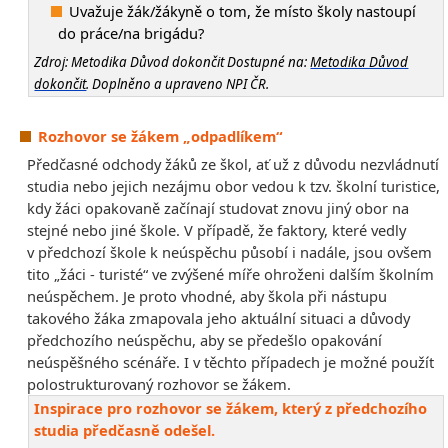
Uvažuje žák/žákyně o tom, že místo školy nastoupí
do práce/na brigádu?
Zdroj: Metodika Důvod dokončit Dostupné na:
Metodika Důvod
dokončit
. Doplněno a upraveno NPI ČR.
Rozhovor se žákem „odpadlíkem“
Předčasné odchody žáků ze škol, ať už z důvodu nezvládnutí
studia nebo jejich nezájmu obor vedou k tzv. školní turistice,
kdy žáci opakovaně začínají studovat znovu jiný obor na
stejné nebo jiné škole. V případě, že faktory, které vedly
v předchozí škole k neúspěchu působí i nadále, jsou ovšem
tito „žáci - turisté“ ve zvýšené míře ohroženi dalším školním
neúspěchem. Je proto vhodné, aby škola při nástupu
takového žáka zmapovala jeho aktuální situaci a důvody
předchozího neúspěchu, aby se předešlo opakování
neúspěšného scénáře. I v těchto případech je možné použít
polostrukturovaný rozhovor se žákem.
Inspirace pro rozhovor se žákem, který z předchozího
studia předčasně odešel.