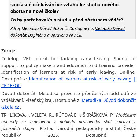
současné očekávání ve vztahu ke studiu nového
oboru/na nové škole?
Co by potřeboval/a o studiu před nástupem vědět?
Zdroj: Metodika Důvod dokončit Dostupné na:
Metodika Důvod
dokončit
. Doplněno a upraveno NPI ČR.
Zdroje:
Cedefop. VET toolkit for tackling early leaving. Source of
support to policy makers and education and training provider.
Identification of learners at risk of early leaving. On-line.
Dostupné z:
Identification of learners at risk of early leaving |
CEDEFOP
Důvod dokončit. Metodika prevence předčasných odchodů ze
vzdělávání. Plzeňský kraj. Dostupné z:
Metodika Důvod dokončit
(zkola.cz)
.
TRHLÍKOVÁ, J. VELETA, R., RŮTOVÁ E. a ŠKRÁŠKOVÁ, P.:
Předčasné
odchody ze vzdělávání z pohledu pracovníků škol: zpráva z
fokusních skupin
. Praha: Národní pedagogický institut České
republiky, 2025. Dostupné z: