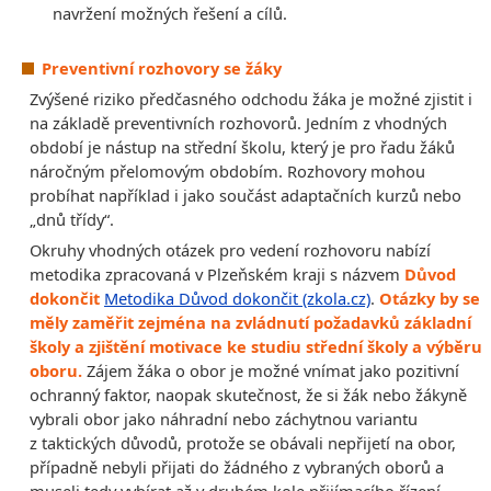
navržení možných řešení a cílů.
Preventivní rozhovory se žáky
Zvýšené riziko předčasného odchodu žáka je možné zjistit i
na základě preventivních rozhovorů. Jedním z vhodných
období je nástup na střední školu, který je pro řadu žáků
náročným přelomovým obdobím. Rozhovory mohou
probíhat například i jako součást adaptačních kurzů nebo
„dnů třídy“.
Okruhy vhodných otázek pro vedení rozhovoru nabízí
metodika zpracovaná v Plzeňském kraji s názvem
Důvod
dokončit
Metodika Důvod dokončit (zkola.cz)
.
Otázky by se
měly zaměřit zejména na zvládnutí požadavků základní
školy a zjištění motivace ke studiu střední školy a výběru
oboru.
Zájem žáka o obor je možné vnímat jako pozitivní
ochranný faktor, naopak skutečnost, že si žák nebo žákyně
vybrali obor jako náhradní nebo záchytnou variantu
z taktických důvodů, protože se obávali nepřijetí na obor,
případně nebyli přijati do žádného z vybraných oborů a