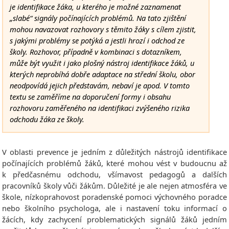
je identifikace žáka, u kterého je možné zaznamenat
„slabé“ signály počínajících problémů. Na tato zjištění
mohou navazovat rozhovory s těmito žáky s cílem zjistit,
s jakými problémy se potýká a jestli hrozí i odchod ze
školy. Rozhovor, případně v kombinaci s dotazníkem,
může být využit i jako plošný nástroj identifikace žáků, u
kterých neprobíhá dobře adaptace na střední školu, obor
neodpovídá jejich představám, nebaví je apod. V tomto
textu se zaměříme na doporučení formy i obsahu
rozhovoru zaměřeného na identifikaci zvýšeného rizika
odchodu žáka ze školy.
V oblasti prevence je jedním z důležitých nástrojů identifikace
počínajících problémů žáků, které mohou vést v budoucnu až
k předčasnému odchodu, všímavost pedagogů a dalších
pracovníků školy vůči žákům. Důležité je ale nejen atmosféra ve
škole, nízkoprahovost poradenské pomoci výchovného poradce
nebo školního psychologa, ale i nastavení toku informací o
žácích, kdy zachycení problematických signálů žáků jedním