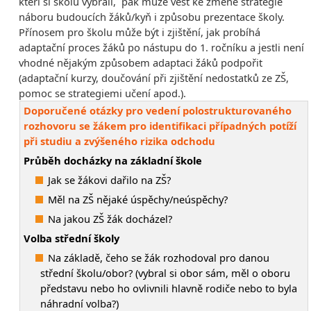
kteří si školu vybrali, pak může vést ke změně strategie
náboru budoucích žáků/kyň i způsobu prezentace školy.
Přínosem pro školu může být i zjištění, jak probíhá
adaptační proces žáků po nástupu do 1. ročníku a jestli není
vhodné nějakým způsobem adaptaci žáků podpořit
(adaptační kurzy, doučování při zjištění nedostatků ze ZŠ,
pomoc se strategiemi učení apod.).
Doporučené otázky pro vedení polostrukturovaného
rozhovoru se žákem pro identifikaci případných potíží
při studiu a zvýšeného rizika odchodu
Průběh docházky na základní škole
Jak se žákovi dařilo na ZŠ?
Měl na ZŠ nějaké úspěchy/neúspěchy?
Na jakou ZŠ žák docházel?
Volba střední školy
Na základě, čeho se žák rozhodoval pro danou
střední školu/obor? (vybral si obor sám, měl o oboru
představu nebo ho ovlivnili hlavně rodiče nebo to byla
náhradní volba?)