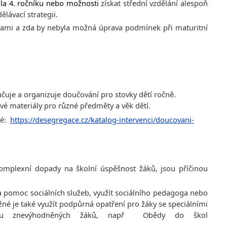
dla 4. ročníku nebo možnosti
získat střední vzdělání alespoň
lávací strategii.
řebami a zda by nebyla možná úprava podmínek při maturitní
čuje a organizuje doučování pro stovky dětí ročně.
é materiály pro různé předměty a věk dětí.
é:
https://desegregace.cz/katalog-intervenci/doucovani-
omplexní dopady na školní úspěšnost žáků, jsou příčinou
a pomoc sociálních služeb, využít sociálního pedagoga nebo
é je také využít podpůrná opatření pro žáky se speciálními
poru znevýhodněných žáků, např Obědy do škol