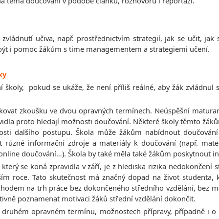
a téma doučování v podobě článků, rozhovorů i reportáží.
ládnutí učiva, např. prostřednictvím strategií, jak se učit, jak s
 být i pomoc žákům s time managementem a strategiemi učení.
ky
 školy, pokud se ukáže, že není příliš reálné, aby žák zvládnul 
kovat zkoušku ve dvou opravných termínech. Neúspěšní maturan
avidla proto hledají možnosti doučování. Některé školy těmto žák
sti dalšího postupu. Škola může žákům nabídnout doučování z
ůzné informační zdroje a materiály k doučování (např. materiá
, online doučování…). Škola by také měla také žákům poskytnout 
erý se koná zpravidla v září, je z hlediska rizika nedokončení s
ším roce. Tato skutečnost má značný dopad na život studenta,
řechodem na trh práce bez dokončeného středního vzdělání, bez ma
ativně poznamenat motivaci žáků střední vzdělání dokončit.
o druhém opravném termínu, možnostech přípravy, případně i o d