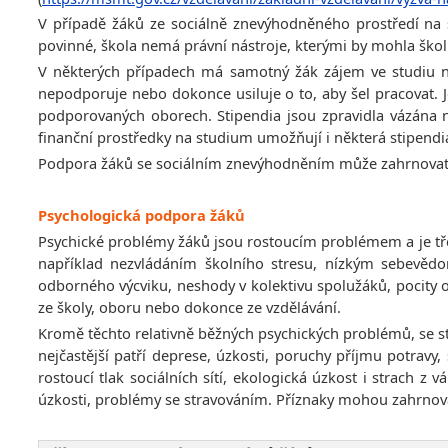
V případě žáků ze sociálně znevýhodněného prostředí na s
povinné, škola nemá právní nástroje, kterými by mohla ško
V některých případech má samotný žák zájem ve studiu na 
nepodporuje nebo dokonce usiluje o to, aby šel pracovat. J
podporovaných oborech. Stipendia jsou zpravidla vázána 
finanční prostředky na studium umožňují i některá stipend
Podpora žáků se sociálním znevýhodněním může zahrnovat i s
Psychologická podpora žáků
Psychické problémy žáků jsou rostoucím problémem a je tře
například nezvládáním školního stresu, nízkým sebevěd
odborného výcviku, neshody v kolektivu spolužáků, pocity 
ze školy, oboru nebo dokonce ze vzdělávání.
Kromě těchto relativně běžných psychických problémů, se stá
nejčastější patří deprese, úzkosti, poruchy příjmu potrav
rostoucí tlak sociálních sítí, ekologická úzkost i strach
úzkosti, problémy se stravováním. Příznaky mohou zahrnovat