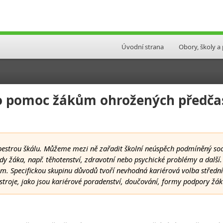
Úvodní strana
Obory, školy a
pro pomoc žákům ohrožených před
estrou škálu. Můžeme mezi ně zařadit školní neúspěch podmíněný so
y žáka, např. těhotenství, zdravotní nebo psychické problémy a další
 Specifickou skupinu důvodů tvoří nevhodná kariérová volba středn
stroje, jako jsou kariérové poradenství, doučování, formy podpory žá