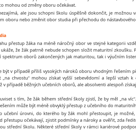
m, co mohou od změny oboru očekávat.
 nezajímá, ale jsou schopni školu úspěšně dokončit, je možnou v
jiném oboru nebo změnit obor studia při přechodu do nástavbového
udia
úvahu přestup žáka na méně náročný obor ve stejné kategorii vz
ukáže, že žák patrně nebude schopen složit maturitní zkoušku. 
irší spektrum oborů zakončených jak maturitou, tak i výučním li
e být v případě příliš vysokých nároků oboru vhodným řešením p
 být „na chvostu“ mohou získat vyšší sebevědomí a lepší vztah 
ž v případě běžných učebních oborů, ale absolventi alespoň získaj
iset s tím, že žák během střední školy zjistí, že by měl „na ví
. Řešením může být méně obvyklý přestup z učebního do maturitní
 učební úrovni, do kterého by žák mohl přestoupit, je možné, 
od přestupu očekávají, zjistit podmínky a nároky a ověřit, zda řed
inou střední školu. Některé střední školy v rámci kariérové pod