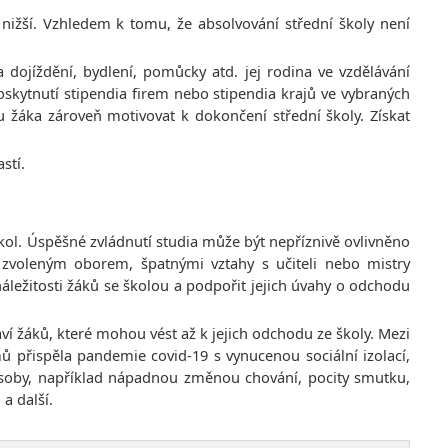
nižší. Vzhledem k tomu, že absolvování střední školy není
dojíždění, bydlení, pomůcky atd. jej rodina ve vzdělávání
oskytnutí stipendia firem nebo stipendia krajů ve vybraných
žáka zároveň motivovat k dokončení střední školy. Získat
stí.
ol. Úspěšné zvládnutí studia může být nepříznivě ovlivněno
zvoleným oborem, špatnými vztahy s učiteli nebo mistry
ležitosti žáků se školou a podpořit jejich úvahy o odchodu
ví žáků, které mohou vést až k jejich odchodu ze školy. Mezi
ů přispěla pandemie covid-19 s vynucenou sociální izolací,
způsoby, například nápadnou změnou chování, pocity smutku,
 a další.