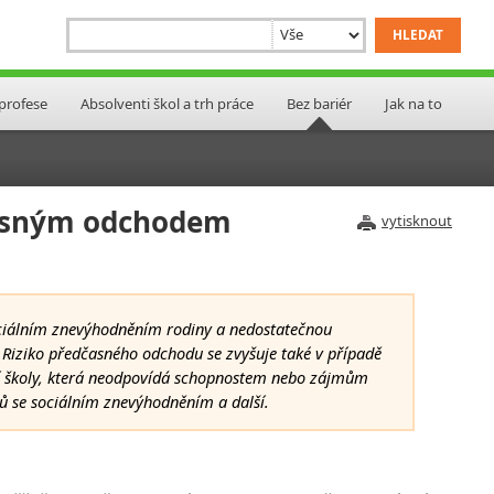
 profese
Absolventi škol a trh práce
Bez bariér
Jak na to
časným odchodem
vytisknout
ciálním znevýhodněním rodiny a nedostatečnou
. Riziko předčasného odchodu se zvyšuje také v případě
í školy, která neodpovídá schopnostem nebo zájmům
ků se sociálním znevýhodněním a další.