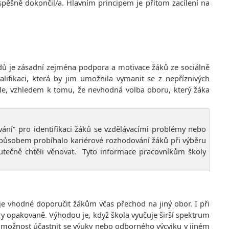
spěšně dokončil/a. Hlavním principem je přitom zacílení na
dů je zásadní zejména podpora a motivace žáků ze sociálně
lifikaci, která by jim umožnila vymanit se z nepříznivých
le, vzhledem k tomu, že nevhodná volba oboru, který žáka
ání“ pro identifikaci žáků se vzdělávacími problémy nebo
 způsobem probíhalo kariérové rozhodování žáků při výběru
kutečně chtěli věnovat. Tyto informace pracovníkům školy
je vhodné doporučit žákům včas přechod na jiný obor. I při
ry opakovaně. Výhodou je, když škola vyučuje širší spektrum
jí možnost účastnit se výuky nebo odborného výcviku v jiném