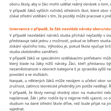
oboru školy, aby si žáci mohli udělat reálný obrázek o to
V případě žáků vyšších ročníků středních škol, které obor
získal střední vzdělání s tím, že později může pracovat v 
Intervence v případě, že žák nezvládá nároky oboru/st
V případě nezvládání nároků studia přichází nejčastěji v 
představuje také jednu z možností, pokud se během studia 
získání výučního listu. Výhodou je, pokud škola vyučuje š
studia obdobného zaměření.
V případě žáků se speciálními vzdělávacími potřebami můž
který klade na žáky nižší nároky. Žáci, kteří přestanou
nezaměstnanosti v oborech kategorie E je zpravidla vyšší ne
povolání a ve službách.
Naopak, u některých žáků může nezájem o učební obor souv
zručnost, zatímco teoretické předměty jim potíže nedělají
V případě, že školy nemají vhodný obor na maturitní nebo
naplánovat. Žák i jeho rodiče by si nejprve měli ujasnit, co 
studium na dané střední škole dříve, než bude přijat na j
vyjednat.