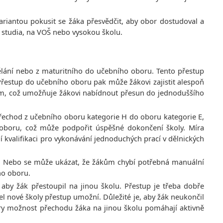
ariantou pokusit se žáka přesvědčit, aby obor dostudoval a
 studia, na VOŠ nebo vysokou školu.
dělání nebo z maturitního do učebního oboru. Tento přestup
Přestup do učebního oboru pak může žákovi zajistit alespoň
stem, což umožňuje žákovi nabídnout přesun do jednoduššího
řechod z učebního oboru kategorie H do oboru kategorie E,
k oboru, což může podpořit úspěšné dokončení školy. Míra
í kvalifikaci pro vykonávání jednoduchých prací v dělnických
c“. Nebo se může ukázat, že žákům chybí potřebná manuální
ho oboru.
aby žák přestoupil na jinou školu. Přestup je třeba dobře
itel nové školy přestup umožní. Důležité je, aby žák neukončil
pory možnost přechodu žáka na jinou školu pomáhají aktivně