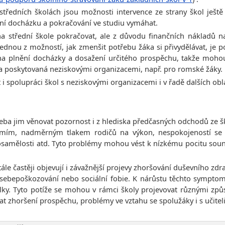
tředních školách jsou možnosti intervence ze strany škol ještě 
lní docházku a pokračování ve studiu vymáhat.
střední škole pokračovat, ale z důvodu finančních nákladů na 
ednou z možností, jak zmenšit potřebu žáka si přivydělávat, je p
na plnění docházky a dosažení určitého prospěchu, takže mohou 
ia poskytovaná neziskovými organizacemi, např. pro romské žáky.
polupráci škol s neziskovými organizacemi i v řadě dalších obla
ba jim věnovat pozornost i z hlediska předčasných odchodů ze šk
omím, nadměrným tlakem rodičů na výkon, nespokojeností se 
osamělosti atd. Tyto problémy mohou vést k nízkému pocitu souná
le častěji objevují i závažnější projevy zhoršování duševního zdra
y, sebepoškozování nebo sociální fobie. K nárůstu těchto symptom
 z války. Tyto potíže se mohou v rámci školy projevovat různými 
 zhoršení prospěchu, problémy ve vztahu se spolužáky i s učiteli