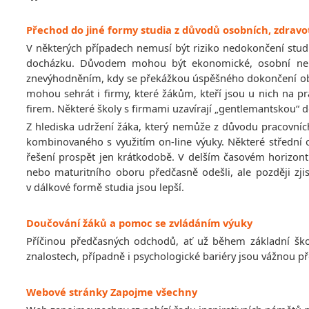
Přechod do jiné formy studia z důvodů osobních, zdra
V některých případech nemusí být riziko nedokončení stu
docházku. Důvodem mohou být ekonomické, osobní nebo
znevýhodněním, kdy se překážkou úspěšného dokončení obo
mohou sehrát i firmy, které žákům, kteří jsou u nich na pr
firem. Některé školy s firmami uzavírají „gentlemantskou“
Z hlediska udržení žáka, který nemůže z důvodu pracovníc
kombinovaného s využitím on-line výuky. Některé střední 
řešení prospět jen krátkodobě. V delším časovém horizontu 
nebo maturitního oboru předčasně odešli, ale později zjis
v dálkové formě studia jsou lepší.
Doučování žáků a pomoc se zvládáním výuky
Příčinou předčasných odchodů, ať už během základní škol
znalostech, případně i psychologické bariéry jsou vážnou p
Webové stránky Zapojme všechny