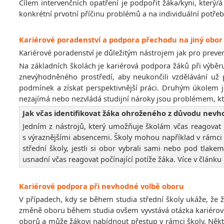
Cílem intervenčních opatření je podpořit žáka/kyni, který
konkrétní prvotní příčinu problémů a na individuální potřeb
Kariérové poradenství
a podpora přechodu na jiný obor
Kariérové poradenství je důležitým nástrojem jak pro preven
Na základních školách je kariérová podpora žáků při výbě
znevýhodněného prostředí, aby neukončili vzdělávání už p
podmínek a získat perspektivnější práci. Druhým úkolem 
nezajímá nebo nezvládá studijní nároky jsou problémem, kt
Jak včas identifikovat žáka ohroženého z důvodu nevh
Jedním z nástrojů, který umožňuje školám včas reagovat 
s výraznějšími absencemi. Školy mohou například v rámci 
střední školy, jestli si obor vybrali sami nebo pod tla
usnadní včas reagovat počínající potíže žáka. Více v člán
Kariérové podpora při nevhodné volbě oboru
V případech, kdy se během studia střední školy ukáže, že 
změně oboru během studia ovšem vyvstává otázka kariérové v
oborů a může žákovi nabídnout přestup v rámci školy. Někte