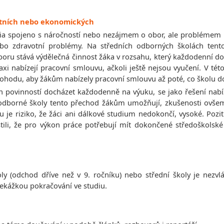
votních nebo ekonomických
dia spojeno s náročností nebo nezájmem o obor, ale problémem 
 zdravotní problémy. Na středních odborných školách tento
ru stává výdělečná činnost žáka v rozsahu, který každodenní do
axi nabízejí pracovní smlouvu, ačkoli ještě nejsou vyučení. V t
 dohodu, aby žákům nabízely pracovní smlouvu až poté, co školu 
h povinností docházet každodenně na výuku, se jako řešení nabíz
odborné školy tento přechod žákům umožňují, zkušenosti ovšem u
je riziko, že žáci ani dálkové studium nedokončí, vysoké. Poziti
tili, že pro výkon práce potřebují mít dokončené středoškolské 
y (odchod dříve než v 9. ročníku) nebo střední školy je nezvlá
řekážkou pokračování ve studiu.