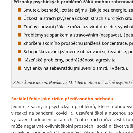
Příznaky psychických problémů žáků mohou zahrnovat
Smutek, beznaděj, ztráta zájmu (žák je bez energie, ztrá
Úzkosti a strach (zvýšená úzkost, strach z určitých sit
Změny chování (žák se může uzavírat do sebe, vyhýba
Problémy se spánkem a stravováním (nespavost, špatn
Zhoršení školního prospěchu (snížená koncentrace, p
Sebepoškozování (záměrné ubližování si, řezání se, po
Kázeňské problémy, podrážděnost, agresivita.
Myšlenky na sebevraždu (mluvení o smrti, i v žertu).
Zdroj: Šance dětem. Nováková, M.: I děti mohou mít vážné psychick
Sociální fobie jako riziko předčasného odchodu
Jedním z vážných psychických problémů, které mohou vyú
v reakci na pandemii covid 19, uzavření škol a nucenou soc
vystaveni hodnoceni ostatních. Tento strach může vést k tom
může negativně ovlivnit školní prospěch i sociální život ve 
na výklad, případně žák nepodává výkon, který by adekvá