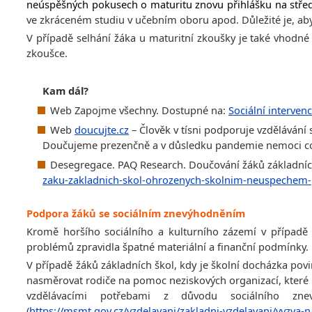
neúspěšných pokusech o maturitu znovu přihlášku na středn
ve zkráceném studiu v učebním oboru apod. Důležité je, aby 
V případě selhání žáka u maturitní zkoušky je také vhodné
zkoušce.
Kam dál?
Web Zapojme všechny. Dostupné na:
Sociální interve
Web
doucujte.cz
– Člověk v tísni podporuje vzdělávání
Doučujeme prezenčně a v důsledku pandemie nemoci covid
Desegregace. PAQ Research. Doučování žáků základní
zaku-zakladnich-skol-ohrozenych-skolnim-neuspechem-
Podpora žáků se sociálním znevýhodněním
Kromě horšího sociálního a kulturního zázemí v případě
problémů zpravidla špatné materiální a finanční podmínky.
V případě žáků základních škol, kdy je školní docházka po
nasměrovat rodiče na pomoc neziskových organizací, které 
vzdělávacími potřebami z důvodu sociálního 
(
https://msmt.gov.cz/vzdelavani/zakladni-vzdelavani/vyzva-