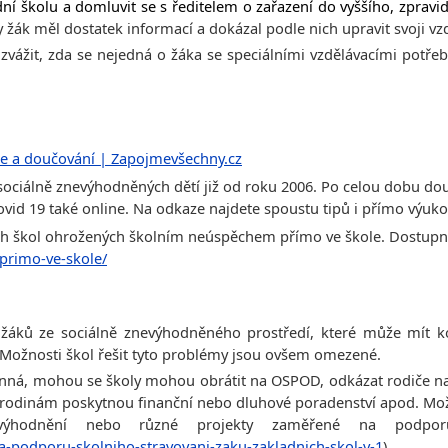
í školu a domluvit se s ředitelem o zařazení do vyššího, zpravi
žák měl dostatek informací a dokázal podle nich upravit svoji vzdě
 zvážit, zda se nejedná o žáka se speciálními vzdělávacími pot
nce a doučování | Zapojmevšechny.cz
 sociálně znevýhodněných dětí již od roku 2006. Po celou dobu dou
 19 také online. Na odkaze najdete spoustu tipů i přímo výukov
ch škol ohrožených školním neúspěchem přímo ve škole. Dostupn
primo-ve-skole/
 žáků ze sociálně znevýhodněného prostředí, které může mít k
 Možnosti škol řešit tyto problémy jsou ovšem omezené.
vinná, mohou se školy mohou obrátit na OSPOD, odkázat rodiče n
rodinám poskytnou finanční nebo dluhové poradenství apod. Možn
znevýhodnění nebo různé projekty zaměřené na pod
na-podporu-skolniho-stravovani-zaku-zakladnich-skol-v-1
) .