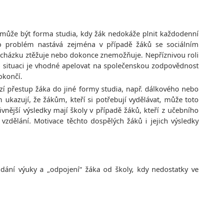
může být forma studia, kdy žák nedokáže plnit každodenní
 problém nastává zejména v případě žáků se sociálním
cházku ztěžuje nebo dokonce znemožňuje. Nepříznivou roli
éto situaci je vhodné apelovat na společenskou zodpovědnost
dokončí.
í přestup žáka do jiné formy studia, např. dálkového nebo
kazují, že žákům, kteří si potřebují vydělávat, může toto
vnější výsledky mají školy v případě žáků, kteří z učebního
vzdělání. Motivace těchto dospělých žáků i jejich výsledky
dání výuky a „odpojení“ žáka od školy, kdy nedostatky ve