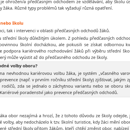
/á je ohrožen/a předčasným odchodem ze vzdělávání, aby školu ú
y žáka. Různé typy problémů tak vyžadují různá opatření.
 nebo školu
ci, tak i intervenci v oblasti předčasných odchodů žáků.
ru střední školy důležitým úkolem. Z pohledu předčasných odcho
ovinnou školní docházkou, ale pokusili se získat odbornou kva
je podpora kariérového rozhodování žáků při výběru střední ško
erý může vyústit až do předčasného odchodu ze školy.
odné volby oboru?
na nevhodnou kariérovou volbu žáka, je systém „včasného varov
prevence (např. v prvním ročníku střední školy) zjišťovat, jakým
kem rodičů, zda se jednalo o záchytnou variantu nebo se oboru s
ku Kariérové poradenství jako prevence předčasných odchodů.
žáka obor nezajímá a hrozí, že z tohoto důvodu ze školy odejde, 
olby, aby nedocházelo k tzv. školní turistice, kdy žáci mění obo
ré střední školy přitom žákům, kteří chtějí změnit obor, nabíze