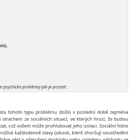
le).
ne-psychicke-problemy-jak-je-poznat
ůstu tohoto typu problému došlo v poslední době zejména
strachem ze sociálních situací, ve kterých hrozí, že budou
bat, což ovšem může prohlubovat jeho izolaci. Sociální fobie
 prožívá každodenně stavy úzkosti, které zhoršují soustředění
 fobie vést k přerušení docházky nebo úplnému odchodu ze