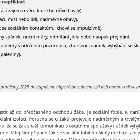
 například:
cí zájem o věci, které ho dříve bavily).
uací, míst nebo lidí, nadměrné obavy).
t se sociálním kontaktům. chová se impulzivně).
ý spánek, noční můry, odmítání jídla nebo naopak přejídání.
roblémy s udržením pozornosti, zhoršení známek, vyhýbání se ško
páleniny).
é problémy, 2025. dostupné na: https://sancedetem.cz/i-deti-mohou-mit-vaz
stit až do předčasného odchodu žáka, je sociální fobie. K nár
iální izolaci. Porucha se
u žáků projevuje nadměrným a trvalým 
u, že se žák snaží komunikaci s ostatními spolužáky i učiteli vyhý
škole. V lepším případě žák se sociální fobií do školy dochází, ale
tně odpovídal jeho vědomostem. V horším případě může sociální