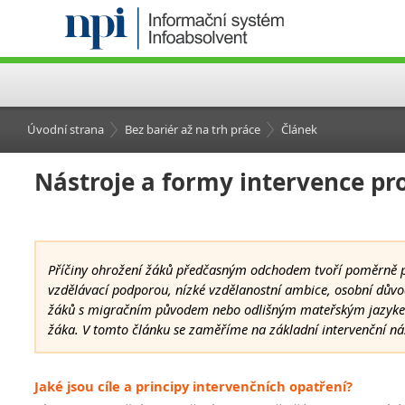
Úvodní strana
Bez bariér až na trh práce
Článek
Nástroje a formy intervence 
Příčiny ohrožení žáků předčasným odchodem tvoří poměrně p
vzdělávací podporou, nízké vzdělanostní ambice, osobní důvod
žáků s migračním původem nebo odlišným mateřským jazykem.
žáka. V tomto článku se zaměříme na základní intervenční ná
Jaké jsou cíle a principy intervenčních opatření?