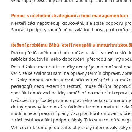
Web zapojmevsechny.cz nabízí řadu inspirativních námětů n
Pomoc s učebními strategiemi a time managementem
Někteří žáci nepotřebují doučování, ale spíše podporu pro zv
Součástí podpory zaměřené na zvládnutí učiva proto může
Řešení problému žáků, kteří neuspěli u maturitní zkouš
Riziko předčasného odchodu může nastat i v závěru střední
nabídka doučování nebo doporučení přechodu na jiný obor.
Pokud žák u maturitní zkoušky neuspěje, má možnost opa
věřit, že se zvládnou sami na opravný termín připravit. Zpr
se žáky mohou prodiskutovat příčiny neúspěchu a možno
pedagogů nebo externích lektorů, může žákům doporučit r
speciální doučovací balíčky zaměřené na maturitní reparát
Neúspěch v případě prvního opravného pokusu u maturity, kt
druhý opravný termín až v řádném termínu maturit v dal
studijní nebo pracovní plány. Žáci jsou konfrontováni s p
ztrácí institucionální podporu školy. Tato situace může neg
Vzhledem k tomu je důležité, aby školy informovaly žáky 