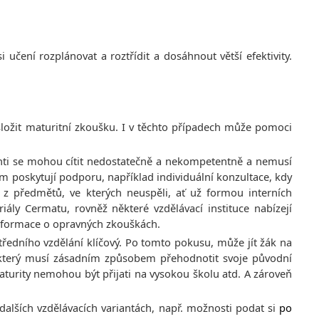
i učení rozplánovat a roztřídit a dosáhnout větší efektivity.
složit maturitní zkoušku. I v těchto případech může pomoci
ti se mohou cítit nedostatečně a nekompetentně a nemusí
ům poskytují podporu, například individuální konzultace, kdy
 předmětů, ve kterých neuspěli, ať už formou interních
ly Cermatu, rovněž některé vzdělávací instituce nabízejí
informace o opravných zkouškách.
tředního vzdělání klíčový. Po tomto pokusu, může jít žák na
 který musí zásadním způsobem přehodnotit svoje původní
turity nemohou být přijati na vysokou školu atd. A zároveň
alších vzdělávacích variantách, např. možnosti podat si
po