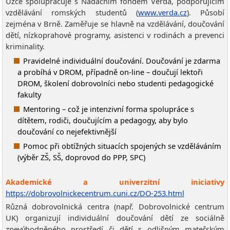
Úzce spolupracuje s Nadačním fondem Verda, podporujícím
vzdělávání romských studentů (
www.verda.cz
). Působí
zejména v Brně. Zaměřuje se hlavně na vzdělávání, doučování
dětí, nízkoprahové programy, asistenci v rodinách a prevenci
kriminality.
Pravidelné individuální doučování. Doučování je zdarma
a probíhá v DROM, případně on-line – doučují lektoři
DROM, školení dobrovolníci nebo studenti pedagogické
fakulty
Mentoring – což je intenzivní forma spolupráce s
dítětem, rodiči, doučujícím a pedagogy, aby bylo
doučování co nejefektivnější
Pomoc při obtížných situacích spojených se vzděláváním
(výběr ZŠ, SŠ, doprovod do PPP, SPC)
Akademické a univerzitní iniciativy
https://dobrovolnickecentrum.cuni.cz/DO-253.html
Různá dobrovolnická centra (např. Dobrovolnické centrum
UK) organizují individuální doučování dětí ze sociálně
znevýhodněného prostředí či dětí s odlišným mateřským