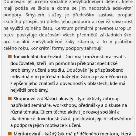
Doučování je určeno sociálně znevýhodněným dětem, které
mají potíže ve škole a doma se jim nedostává adekvátní
podpory. Smyslem služby je především zastavit propad
školního prospěchu dítěte, jeho podpora a rovněž návaznost
na využití volného času. Centrum primární prevence Drop In,
o.p.s. poskytuje doučování všech předmětů základních škol
pro sociální znevýhodněné žáky zdarma, a to v průběhu
celého roku. Konkrétní formy podpory zahrnují:
Individuální doučování – žáci mají možnost pracovat s
doučovateli, kteří jim pomohou překonat specifické
problémy v učení a studiu. Doučování je přizpůsobeno
individuálním potřebám každého žáka a je zaměřeno na
zlepšení jeho znalostí a dovedností v oblastech, kde má
největší problémy.
Skupinové vzdělávací aktivity – tyto aktivity zahrnují
například semináře, workshopy, přednášky a diskuse na
různá témata. Cílem těchto aktivit je rozvoj sociální a
akademické dovednosti žáků, posilování jejich sebevědomí
a podpora jejich motivace k učení.
Mentorování – každý žák má přiděleného mentora, který