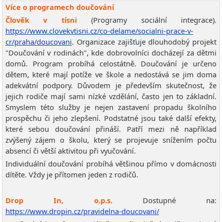
Více o programech doučování
Člověk v tísni
(Programy sociální integrace).
https://www.clovekvtisni.cz/co-delame/socialni-prace-v-
cr/praha/doucovani
. Organizace zajišťuje dlouhodobý projekt
"Doučování v rodinách", kde dobrovolníci docházejí za dětmi
domů. Program probíhá celostátně. Doučování je určeno
dětem, které mají potíže ve škole a nedostává se jim doma
adekvátní podpory. Důvodem je především skutečnost, že
jejich rodiče mají sami nízké vzdělání, často jen to základní.
Smyslem této služby je nejen zastavení propadu školního
prospěchu či jeho zlepšení. Podstatné jsou také další efekty,
které sebou doučování přináší. Patří mezi ně například
zvýšený zájem o školu, který se projevuje snížením počtu
absencí či větší aktivitou při vyučování.
Individuální doučování probíhá většinou přímo v domácnosti
dítěte. Vždy je přítomen jeden z rodičů.
Drop In, o.p.s.
Dostupné na:
https://www.dropin.cz/pravidelna-doucovani/