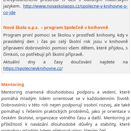
jazykem.
http://www.novaskolaops.cz/spolecne-v-knihovne-o-
co-jde
Nová škola o.p.s. – program Společně v knihovně
Program první pomoci se školou v prostředí knihovny, kdy v
pravidelný den i čas po celý školní rok jsou v knihovně
připraveni dobrovolníci pomoci všem dětem, které přijdou, s
čímkoli, co potřebují při školní přípravě.
Aktuální dny a časy doučování najdete na
https://spolecnevknihovne.cz/
Mentoring
Mentoring znamená dlouhodobou podporu a vedení, které
pomáhá mladým lidem orientovat se v každodenním životě.
Dobrovolníci v této roli nejen podporují osobní rozvoj, ale také
pomáhají s řešením praktických problémů, jako je orientace v
českém školství, organizace volného času a další. Mentoring je
příležitostí k navázání dlouhodobé důvěry a stability, které
pomohou mladým lidem překonat výzvy, kterým čelí.