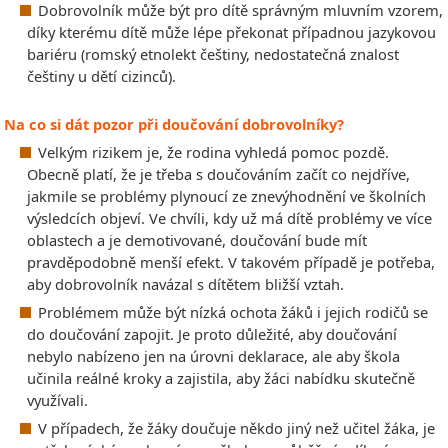
Dobrovolník může být pro dítě správným mluvním vzorem,
díky kterému dítě může lépe překonat případnou jazykovou
bariéru (romský etnolekt češtiny, nedostatečná znalost
češtiny u dětí cizinců).
Na co si dát pozor při doučování dobrovolníky?
Velkým rizikem je, že rodina vyhledá pomoc pozdě.
Obecně platí, že je třeba s doučováním začít co nejdříve,
jakmile se problémy plynoucí ze znevýhodnění ve školních
výsledcích objeví. Ve chvíli, kdy už má dítě problémy ve více
oblastech a je demotivované, doučování bude mít
pravděpodobně menší efekt. V takovém případě je potřeba,
aby dobrovolník navázal s dítětem bližší vztah.
Problémem může být nízká ochota žáků i jejich rodičů se
do doučování zapojit. Je proto důležité, aby doučování
nebylo nabízeno jen na úrovni deklarace, ale aby škola
učinila reálné kroky a zajistila, aby žáci nabídku skutečně
využívali.
V případech, že žáky doučuje někdo jiný než učitel žáka, je