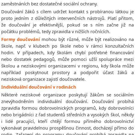
zaměstnáních bez dostatečné sociální ochrany.
Doučování žáků s cílem udržet kontakt s probíranou látkou je
proto jedním z důležitých intervenčních nástrojů. Platí přitom,
že doučování je efektivnější, pokud se s ním začne již na
počátku problémů, tedy zpravidla v nižších ročnících.
Formy doučování
mohou být různé, může být realizováno na
škole, např. v klubech po škole nebo v rámci konzultačních
hodin. V případech, kdy školám chybí potřebné financování
nebo dostatek pedagogů, může pomoci užší spolupráce mezi
školou a neziskovými organizacemi v regionu, kdy škola může
například poskytnout prostory a podpořit účast žáků a
nezisková organizace zajistí doučovatele.
Individuální doučování v rodinách
Některé neziskové organizace poskytují žákům se sociálním
znevýhodněním individuální doučování. Doučování probíhá
zpravidla
formou dobrovolnických programů, kdy dobrovolníci
nebo brigádníci z řad studentů středních a vysokých škol, někdy
i lidé pracující, kteří chtějí formou přímého dobrovolnictví
vykonávat pravidelnou prospěšnou činnost, docházejí přímo do
rodin. Zařazení do programu doučování probíhá zpravidla na