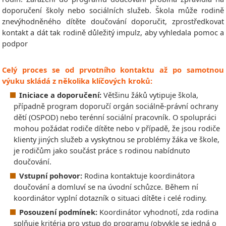
doporučení školy nebo sociálních služeb. Škola může rodině
znevýhodněného dítěte doučování doporučit, zprostředkovat
kontakt a dát tak rodině důležitý impulz, aby vyhledala pomoc a
podpor
Celý proces se od prvotního kontaktu až po samotnou
výuku skládá z několika klíčových kroků:
Iniciace a doporučení:
Většinu žáků vytipuje škola,
případně program doporučí orgán sociálně-právní ochrany
dětí (OSPOD) nebo terénní sociální pracovník. O spolupráci
mohou požádat rodiče dítěte nebo v případě, že jsou rodiče
klienty jiných služeb a vyskytnou se problémy žáka ve škole,
je rodičům jako součást práce s rodinou nabídnuto
doučování.
Vstupní pohovor:
Rodina kontaktuje koordinátora
doučování a domluví se na úvodní schůzce. Během ní
koordinátor vyplní dotazník o situaci dítěte i celé rodiny.
Posouzení podmínek:
Koordinátor vyhodnotí, zda rodina
splňuje kritéria pro vstup do programu (obvykle se jedná o