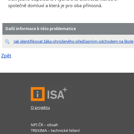
společně domluví a která je pro oba přínosná.
Další informace k této problematice
Jak identifikovat žáka ohroženého předčasným odchodem na škole
Zpět
O projektu
NPI ČR – obsah
TREXIMA – technické řešení