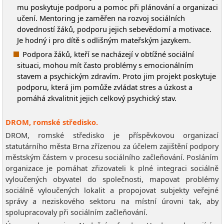
mu poskytuje podporu a pomoc při plánování a organizaci
učení. Mentoring je zaměřen na rozvoj sociálních
dovedností žáků, podporu jejich sebevědomí a motivace.
Je hodný i pro dítě s odlišným mateřským jazykem.
Podpora žáků, kteří se nacházejí v obtížné sociální
situaci, mohou mít často problémy s emocionálním
stavem a psychickým zdravím. Proto jim projekt poskytuje
podporu, která jim pomůže zvládat stres a úzkost a
pomáhá zkvalitnit jejich celkový psychický stav.
DROM, romské středisko.
DROM, romské středisko je příspěvkovou organizací
statutárního města Brna zřízenou za účelem zajištění podpory
městským částem v procesu sociálního začleňování. Posláním
organizace je pomáhat zřizovateli k plné integraci sociálně
vyloučených obyvatel do společnosti, mapovat problémy
sociálně vyloučených lokalit a propojovat subjekty veřejné
správy a neziskového sektoru na místní úrovni tak, aby
spolupracovaly při sociálním začleňování.