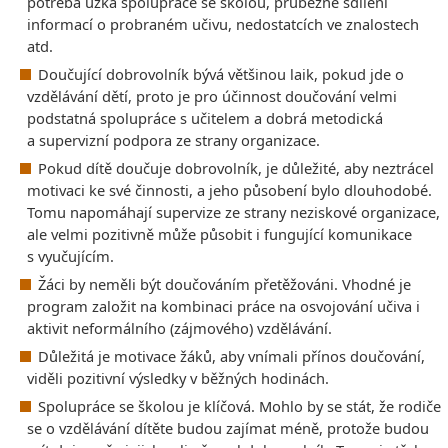
potřeba úzká spolupráce se školou, průběžné sdílení
informací o probraném učivu, nedostatcích ve znalostech
atd.
Doučující dobrovolník bývá většinou laik, pokud jde o
vzdělávání dětí, proto je pro účinnost doučování velmi
podstatná spolupráce s učitelem a dobrá metodická
a supervizní podpora ze strany organizace.
Pokud dítě doučuje dobrovolník, je důležité, aby neztrácel
motivaci ke své činnosti, a jeho působení bylo dlouhodobé.
Tomu napomáhají supervize ze strany neziskové organizace,
ale velmi pozitivně může působit i fungující komunikace
s vyučujícím.
Žáci by neměli být doučováním přetěžováni. Vhodné je
program založit na kombinaci práce na osvojování učiva i
aktivit neformálního (zájmového) vzdělávání.
Důležitá je motivace žáků, aby vnímali přínos doučování,
viděli pozitivní výsledky v běžných hodinách.
Spolupráce se školou je klíčová. Mohlo by se stát, že rodiče
se o vzdělávání dítěte budou zajímat méně, protože budou