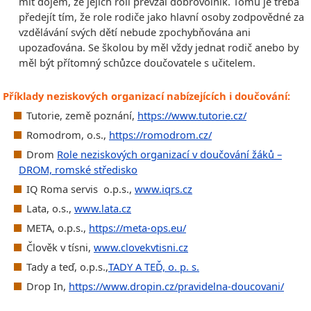
mít dojem, že jejich roli převzal dobrovolník. Tomu je třeba
předejít tím, že role rodiče jako hlavní osoby zodpovědné za
vzdělávání svých dětí nebude zpochybňována ani
upozaďována. Se školou by měl vždy jednat rodič anebo by
měl být přítomný schůzce doučovatele s učitelem.
Příklady neziskových organizací nabízejících i doučování:
Tutorie, země poznání,
https://www.tutorie.cz/
Romodrom, o.s.,
https://romodrom.cz/
Drom
Role neziskových organizací v doučování žáků –
DROM, romské středisko
IQ Roma servis o.p.s.,
www.iqrs.cz
Lata, o.s.,
www.lata.cz
META, o.p.s.,
https://meta-ops.eu/
Člověk v tísni,
www.clovekvtisni.cz
Tady a teď, o.p.s.,
TADY A TEĎ, o. p. s.
Drop In,
https://www.dropin.cz/pravidelna-doucovani/