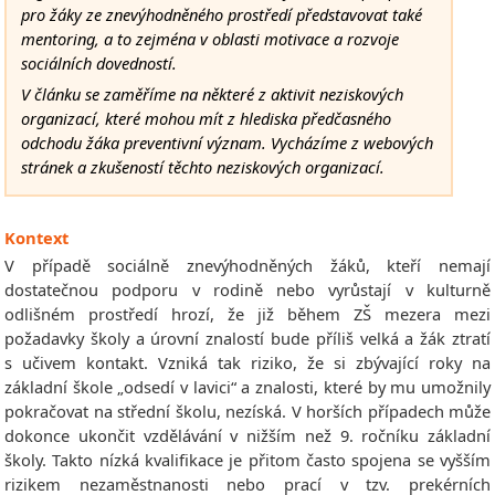
pro žáky ze znevýhodněného prostředí představovat také
mentoring, a to zejména v oblasti motivace a rozvoje
sociálních dovedností.
V článku se zaměříme na některé z aktivit neziskových
organizací, které mohou mít z hlediska předčasného
odchodu žáka preventivní význam. Vycházíme z webových
stránek a zkušeností těchto neziskových organizací.
Kontext
V případě sociálně znevýhodněných žáků, kteří nemají
dostatečnou podporu v rodině nebo vyrůstají v kulturně
odlišném prostředí hrozí, že již během ZŠ mezera mezi
požadavky školy a úrovní znalostí bude příliš velká a žák ztratí
s učivem kontakt. Vzniká tak riziko, že si zbývající roky na
základní škole „odsedí v lavici“ a znalosti, které by mu umožnily
pokračovat na střední školu, nezíská. V horších případech může
dokonce ukončit vzdělávání v nižším než 9. ročníku základní
školy. Takto nízká kvalifikace je přitom často spojena se vyšším
rizikem nezaměstnanosti nebo prací v tzv. prekérních