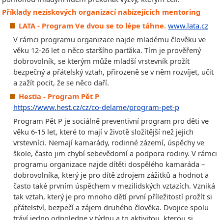
Příklady neziskových organizací nabízejících mentoring
LATA - Program Ve dvou se to lépe táhne.
www.lata.cz
V rámci programu organizace najde mladému člověku ve
věku 12-26 let o něco staršího parťáka. Tím je prověřený
dobrovolník, se kterým může mladší vrstevník prožít
bezpečný a přátelský vztah, přirozeně se v něm rozvíjet, učit
a zažít pocit, že se něco daří.
Hestia -
Program Pět P
https://www.hest.cz/cz/co-delame/program-pet-p
Program Pět P je sociálně preventivní program pro děti ve
věku 6-15 let, které to mají v životě složitější než jejich
vrstevníci. Nemají kamarády, rodinné zázemí, úspěchy ve
škole, často jim chybí sebevědomí a podpora rodiny. V rámci
programu organizace najde dítěti dospělého kamaráda –
dobrovolníka, který je pro dítě zdrojem zážitků a hodnot a
často také prvním úspěchem v mezilidských vztazích. Vzniká
tak vztah, který je pro mnoho dětí první příležitostí prožít si
přátelství, bezpečí a zájem druhého člověka. Dvojice spolu
tráví jedno odpoledne v týdnu a to aktivitou, kterou si