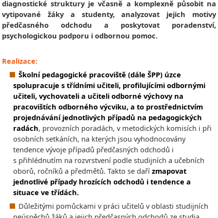
diagnostické struktury je včasně a komplexně působit na
vytipované žáky a studenty, analyzovat jejich motivy
předčasného odchodu a poskytovat poradenství,
psychologickou podporu i odbornou pomoc.
Realizace:
Školní pedagogické pracoviště (dále ŠPP) úzce
spolupracuje s třídními učiteli, profilujícími odbornými
učiteli, vychovateli a učiteli odborné výchovy na
pracovištích odborného výcviku, a to prostřednictvím
projednávání jednotlivých případů na pedagogických
radách
, provozních poradách, v metodických komisích i při
osobních setkáních, na kterých jsou vyhodnocovány
tendence vývoje případů předčasných odchodů i
s přihlédnutím na rozvrstvení podle studijních a učebních
oborů, ročníků a předmětů. Takto se daří
zmapovat
jednotlivé případy hrozících odchodů i tendence a
situace ve třídách.
Důležitými pomůckami v práci učitelů v oblasti studijních
neúspěchů žáků a jejich předčasných odchodů ze studia