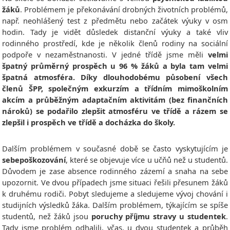
žáků
. Problémem je překonávání drobných životních problémů,
např. neohlášený test z předmětu nebo začátek výuky v osm
hodin. Tady je vidět důsledek distanční výuky a také vliv
rodinného prostředí, kde je několik členů rodiny na sociální
podpoře v nezaměstnanosti. V jedné třídě jsme měli
velmi
špatný průměrný prospěch u 96 % žáků a byla tam velmi
špatná atmosféra. Díky dlouhodobému působení všech
členů ŠPP, společným exkurzím a třídním mimoškolním
akcím a průběžným adaptačním aktivitám (bez finančních
nároků) se podařilo zlepšit atmosféru ve třídě a rázem se
zlepšil i prospěch ve třídě a docházka do školy.
Dalším problémem v současné době se často vyskytujícím je
sebepoškozování
, které se objevuje více u učňů než u studentů.
Důvodem je zase absence rodinného zázemí a snaha na sebe
upozornit. Ve dvou případech jsme situaci řešili přesunem žáků
k druhému rodiči. Pobyt sledujeme a sledujeme vývoj chování i
studijních výsledků žáka. Dalším problémem, týkajícím se spíše
studentů, než žáků jsou
poruchy příjmu stravy u studentek
.
Tady jsme problém odhalili, včas, u dvou studentek a průběh