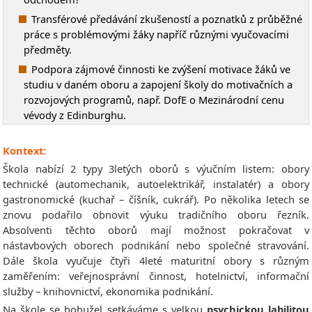
Transférové předávání zkušeností a poznatků z průběžné
práce s problémovými žáky napříč různými vyučovacími
předměty.
Podpora zájmové činnosti ke zvýšení motivace žáků ve
studiu v daném oboru a zapojení školy do motivačních a
rozvojových programů, např. DofE o Mezinárodní cenu
vévody z Edinburghu.
Kontext:
Škola nabízí 2 typy 3letých oborů s výučním listem: obory
technické (automechanik, autoelektrikář, instalatér) a obory
gastronomické (kuchař – číšník, cukrář). Po několika letech se
znovu podařilo obnovit výuku tradičního oboru řezník.
Absolventi těchto oborů mají možnost pokračovat v
nástavbových oborech podnikání nebo společné stravování.
Dále škola vyučuje čtyři 4leté maturitní obory s různým
zaměřením: veřejnosprávní činnost, hotelnictví, informační
služby – knihovnictví, ekonomika podnikání.
Na škole se bohužel setkáváme s velkou
psychickou labilitou