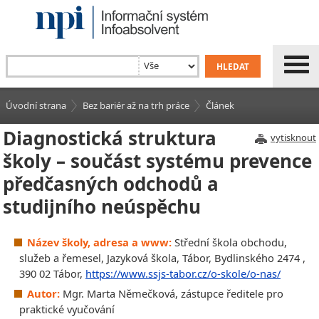
Úvodní strana
Bez bariér až na trh práce
Článek
Diagnostická struktura
vytisknout
školy – součást systému prevence
předčasných odchodů a
studijního neúspěchu
Název školy, adresa a www:
Střední škola obchodu,
služeb a řemesel, Jazyková škola, Tábor, Bydlinského 2474 ,
390 02 Tábor,
https://www.ssjs-tabor.cz/o-skole/o-nas/
Autor:
Mgr. Marta Němečková, zástupce ředitele pro
praktické vyučování