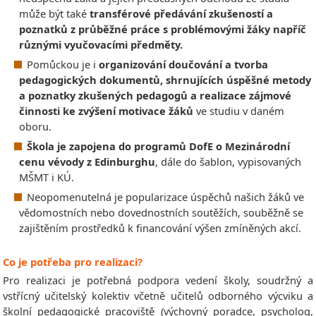
může být také
transférové předávání zkušeností a
poznatků z průběžné práce s problémovými žáky napříč
různými vyučovacími předměty.
Pomůckou je i
organizování doučování a tvorba
pedagogických dokumentů, shrnujících úspěšné metody
a poznatky zkušených pedagogů a realizace zájmové
činnosti ke zvýšení motivace žáků
ve studiu v daném
oboru.
Škola je zapojena do programů DofE o Mezinárodní
cenu vévody z Edinburghu
, dále do šablon, vypisovaných
MŠMT i KÚ.
Neopomenutelná je popularizace úspěchů našich žáků ve
vědomostních nebo dovednostních soutěžích, souběžně se
zajištěním prostředků k financování výšen zmíněných akcí.
Co je potřeba pro realizaci?
Pro realizaci je potřebná podpora vedení školy, soudržný a
vstřícný učitelský kolektiv včetně učitelů odborného výcviku a
školní pedagogické pracoviště (výchovný poradce, psycholog,