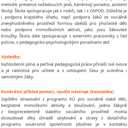
metodik prevence nežádoucích jevů, kariérový poradce, asistent
školy). Škola spolupracuje jak s rodiči, tak i s OSPOD. Důležitá je
i podpora krajského úřadu, např. podpora žáků ze sociálně
znevýhodněného prostředí formou obědů pro jihočeské děti
nebo podpora mimoškolních aktivit, jako jsou žákovské
kroužky. Škola dále spolupracuje s externími pracovníky z řad
policie, s pedagogicko-psychologickými poradnami atd.
Výsledky:
Každodenní pilná a pečlivá pedagogická práce přináší své ovoce
a je radostná pro učitele a s odstupem času je oceněna i
samotnými žáky.
Konkrétní příklad pomoci, využití nástroje (kazuistika)
Zajištění stravování z programu KÚ pro sociálně slabé děti,
bezplatné mimoškolní aktivity a doučování, jedna žákyně
z bezprecedentně slabého sociálního prostředí mohla
dostudovat díky úhradě ubytování a stravy z dotačního
programu soukromé společnosti (dodnes je v kontaktu