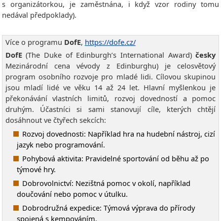
s organizátorkou, je zaměstnána, i když vzor rodiny tomu
nedával předpoklady).
Více o programu
DofE
,
https://dofe.cz/
DofE
(The Duke of Edinburgh’s International Award)
česky
Mezinárodní cena vévody z Edinburghu) je celosvětový
program osobního rozvoje pro mladé lidi. Cílovou skupinou
jsou mladí lidé ve věku 14 až 24 let. Hlavní myšlenkou je
překonávání vlastních limitů, rozvoj dovedností a pomoc
druhým. Účastníci si sami stanovují cíle, kterých chtějí
dosáhnout ve čtyřech sekcích:
Rozvoj dovednosti: Například hra na hudební nástroj, cizí
jazyk nebo programování.
Pohybová aktivita: Pravidelné sportování od běhu až po
týmové hry.
Dobrovolnictví: Nezištná pomoc v okolí, například
doučování nebo pomoc v útulku.
Dobrodružná expedice: Týmová výprava do přírody
spojená s kempováním.