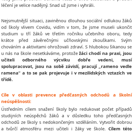
léčení je velice nadějný. Snad už jsme i vyhráli.
Nejsmutnější situaci, zaviněnou dlouhou sociální odlukou žáků
od školy vlivem Covidu, vidím v tom, že jsme museli ukončit
studium u tří žáků ve třetím ročníku učebního oboru, tedy
krátce před závěrečnými učňovskými zkouškami. Svým
chováním a aktivitami ohrožovali zdraví. S hlubokou šikanou se
u nás na škole nesetkáváme, protože
žáci chodí na praxi, jsou
učiteli odborného výcviku dobře vedeni, musí
spolupracovat, jsou na sobě závislí, pracují „rameno vedle
ramena“ a to se pak projevuje i v mezilidských vztazích ve
třídě.
Cíle v oblasti prevence předčasných odchodů a školní
neúspěšnosti:
Ústředním cílem snažení školy bylo redukovat počet případů
studijních neúspěchů žáků a v důsledku toho předčasných
odchodů ze školy s nedokončeným vzděláním. Vytvořit dobrou
a tvůrčí atmosféru mezi učiteli i žáky ve škole.
Cílem této